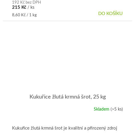
192 Kč bez DPH
215 Kč
/ ks
DO KOŠÍKU
Měrná
8,60 Kč / 1 kg
cena:
Kukuřice žlutá krmná šrot, 25 kg
Skladem
(>5 ks)
Průměrné
hodnocení
produktu
je
Kukuřice žlutá krmná šrot je kvalitní a přirozený zdroj
5,0