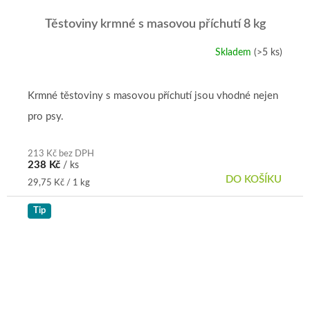
Těstoviny krmné s masovou příchutí 8 kg
Skladem
(>5 ks)
Průměrné
hodnocení
produktu
je
Krmné těstoviny s masovou příchutí jsou vhodné nejen
5,0
pro psy.
z
5
hvězdiček.
213 Kč bez DPH
238 Kč
/ ks
DO KOŠÍKU
Měrná
29,75 Kč / 1 kg
cena:
Tip