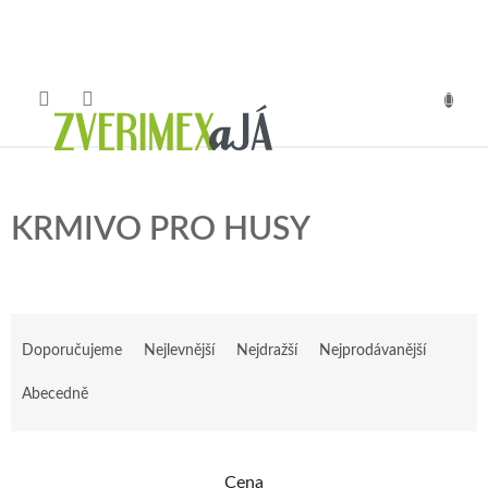
Přejít
na
obsah
NÁKUP
KOŠÍK
KRMIVO PRO HUSY
Ř
a
Doporučujeme
Nejlevnější
Nejdražší
Nejprodávanější
z
e
Abecedně
n
í
p
Cena