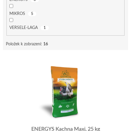
MIKROS
5
VERSELE-LAGA
1
Položek k zobrazení:
16
V
ý
p
i
s
p
r
o
d
u
k
t
ENERGYS Kachna Maxi, 25 kg