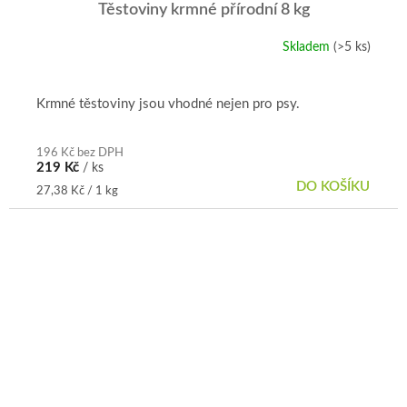
Těstoviny krmné přírodní 8 kg
Skladem
(>5 ks)
Krmné těstoviny jsou vhodné nejen pro psy.
196 Kč bez DPH
219 Kč
/ ks
DO KOŠÍKU
Měrná
27,38 Kč / 1 kg
cena: