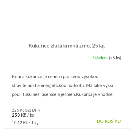
Kukuřice žlutá krmná zrno, 25 kg
Skladem
(>5 ks)
Průměrné
hodnocení
produktu
je
Krmná kukuřice je ceněna pro svou vysokou
4,8
stravitelnost a energetickou hodnotu. Má také vyšší
z
5
podíl tuku než, pšenice a ječmen.Kukuřici je vhodné
hvězdiček.
přidávat do krmné směsi všem...
226 Kč bez DPH
253 Kč
/ ks
DO KOŠÍKU
Měrná
10,12 Kč / 1 kg
cena: