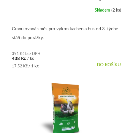
ů
Skladem
(2 ks)
Průměrné
hodnocení
produktu
je
Granulovaná směs pro výkrm kachen a hus od 3. týdne
5,0
stáří do porážky.
z
5
hvězdiček.
391 Kč bez DPH
438 Kč
/ ks
DO KOŠÍKU
Měrná
17,52 Kč / 1 kg
cena: