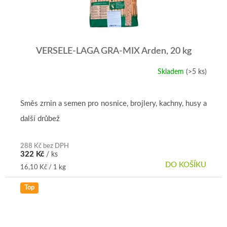
VERSELE-LAGA GRA-MIX Arden, 20 kg
Skladem
(>5 ks)
Směs zrnin a semen pro nosnice, brojlery, kachny, husy a
další drůbež
288 Kč bez DPH
322 Kč
/ ks
DO KOŠÍKU
Měrná
16,10 Kč / 1 kg
cena:
Top