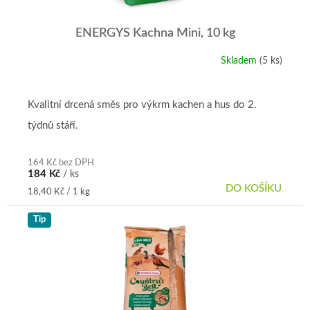
ENERGYS Kachna Mini, 10 kg
Skladem
(5 ks)
Kvalitní drcená směs pro výkrm kachen a hus do 2.
týdnů stáří.
164 Kč bez DPH
184 Kč
/ ks
DO KOŠÍKU
Měrná
18,40 Kč / 1 kg
cena:
Tip