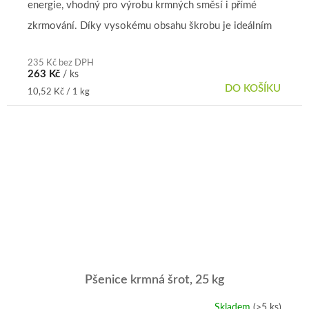
energie, vhodný pro výrobu krmných směsí i přímé
z
5
zkrmování. Díky vysokému obsahu škrobu je ideálním
hvězdiček.
krmivem pro širokou...
235 Kč bez DPH
263 Kč
/ ks
DO KOŠÍKU
Měrná
10,52 Kč / 1 kg
cena:
Pšenice krmná šrot, 25 kg
Skladem
(>5 ks)