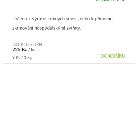
Určeno k výrobě krmných směsí, nebo k přímému
zkrmování hospodářskými zvířaty.
201 Kč bez DPH
225 Kč
/ ks
DO KOŠÍKU
Měrná
9 Kč / 1 kg
cena: