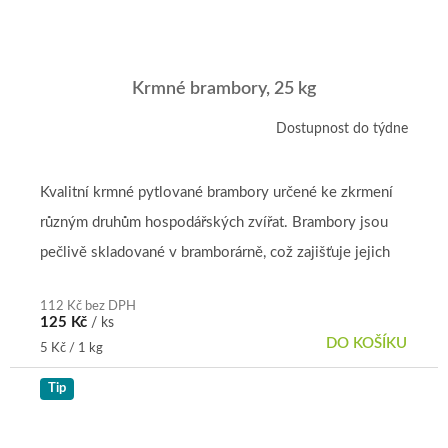
Krmné brambory, 25 kg
Dostupnost do týdne
Kvalitní krmné pytlované brambory určené ke zkrmení
různým druhům hospodářských zvířat. Brambory jsou
pečlivě skladované v bramborárně, což zajišťuje jejich
dobrou kvalitu...
112 Kč bez DPH
125 Kč
/ ks
DO KOŠÍKU
Měrná
5 Kč / 1 kg
cena:
Tip