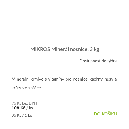
MIKROS Minerál nosnice, 3 kg
Dostupnost do týdne
Minerální krmivo s vitamíny pro nosnice, kachny, husy a
krůty ve snášce.
96 Kč bez DPH
108 Kč
/ ks
DO KOŠÍKU
Měrná
36 Kč / 1 kg
cena: