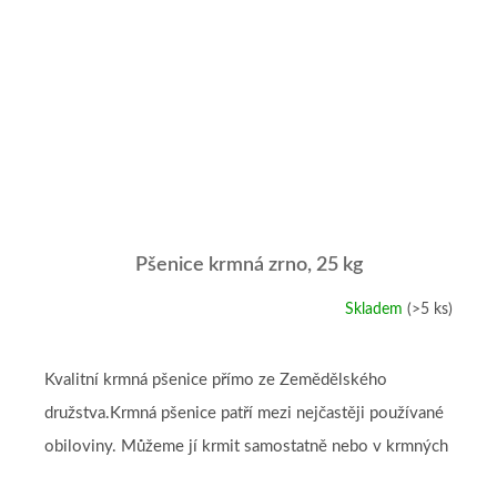
Pšenice krmná zrno, 25 kg
Skladem
(>5 ks)
Průměrné
hodnocení
produktu
je
Kvalitní krmná pšenice přímo ze Zemědělského
5,0
družstva.Krmná pšenice patří mezi nejčastěji používané
z
5
obiloviny. Můžeme jí krmit samostatně nebo v krmných
hvězdiček.
směsích a je nezbytnou...