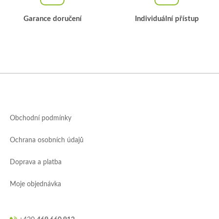
u
Garance doručení
Individuální přístup
Z
á
p
a
Obchodní podmínky
t
í
Ochrana osobních údajů
Doprava a platba
Moje objednávka