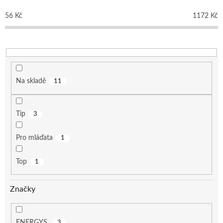
r
o
56
Kč
1172
Kč
d
u
k
t
ů
Na skladě
11
Tip
3
Pro mláďata
1
Top
1
Značky
ENERGYS
3