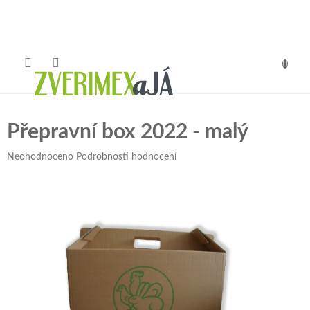
Přejít
na
obsah
NÁKUP
KOŠÍK
Přepravní box 2022 - malý
Průměrné
Neohodnoceno
Podrobnosti hodnocení
hodnocení
produktu
je
0,0
z
5
hvězdiček.