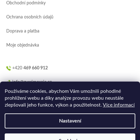
Obchodní podmínky
t
í
Ochrana osobních údajů
Doprava a platba
Moje objednávka
+420
469 660 912
info@zverimexaja.cz
Používáme cookies, abychom Vám umožnili pohodlné
prohlížení webu a díky analýze provozu webu neustále
zlepšovali jeho funkce, výkon a použitelnost.
Více informací
Nastavení
Vytvořilo
Ler.studio
na
Shoptetu