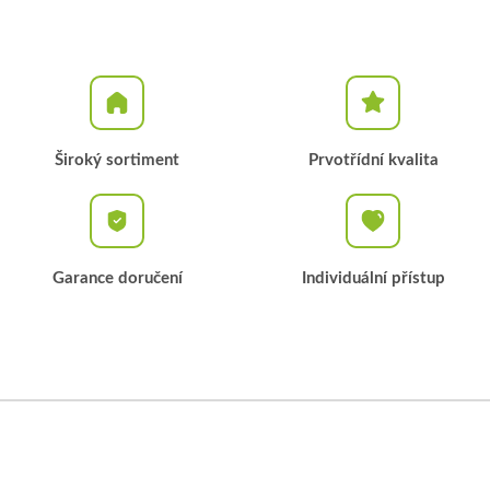
Široký sortiment
Prvotřídní kvalita
Garance doručení
Individuální přístup
Z
á
p
a