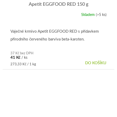
Apetit EGGFOOD RED 150 g
Skladem
(>5 ks)
Vaječné krmivo Apetit EGGFOOD RED s přídavkem
přírodního červeného barviva beta-karoten.
37 Kč bez DPH
41 Kč
/ ks
DO KOŠÍKU
Měrná
273,33 Kč / 1 kg
cena: