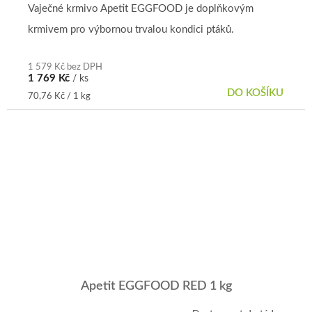
Vaječné krmivo Apetit EGGFOOD je doplňkovým
krmivem pro výbornou trvalou kondici ptáků.
1 579 Kč bez DPH
1 769 Kč
/ ks
DO KOŠÍKU
Měrná
70,76 Kč / 1 kg
cena:
Apetit EGGFOOD RED 1 kg