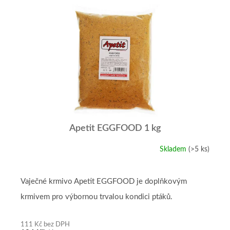
V
ý
p
i
s
p
r
o
d
u
k
t
Apetit EGGFOOD 1 kg
ů
Skladem
(>5 ks)
Průměrné
hodnocení
produktu
je
Vaječné krmivo Apetit EGGFOOD je doplňkovým
5,0
krmivem pro výbornou trvalou kondici ptáků.
z
5
hvězdiček.
111 Kč bez DPH