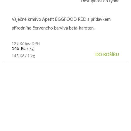
Dostupnost do týdne
Průměrné
hodnocení
produktu
je
Vaječné krmivo Apetit EGGFOOD RED s přídavkem
5,0
přírodního červeného barviva beta-karoten.
z
5
hvězdiček.
129 Kč bez DPH
145 Kč
/ kg
DO KOŠÍKU
Měrná
145 Kč / 1 kg
cena: