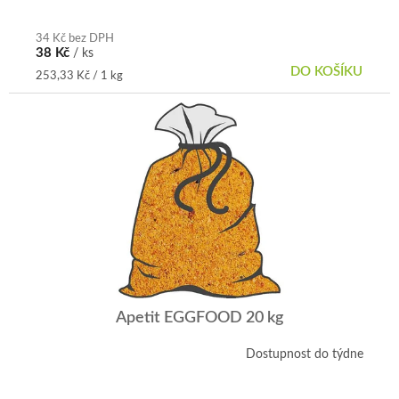
5
hvězdiček.
34 Kč bez DPH
38 Kč
/ ks
DO KOŠÍKU
Měrná
253,33 Kč / 1 kg
cena:
Apetit EGGFOOD 20 kg
Dostupnost do týdne