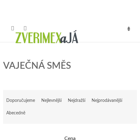
Přejít
na
obsah
NÁKUP
KOŠÍK
VAJEČNÁ SMĚS
Ř
a
Doporučujeme
Nejlevnější
Nejdražší
Nejprodávanější
z
e
Abecedně
n
í
p
Cena