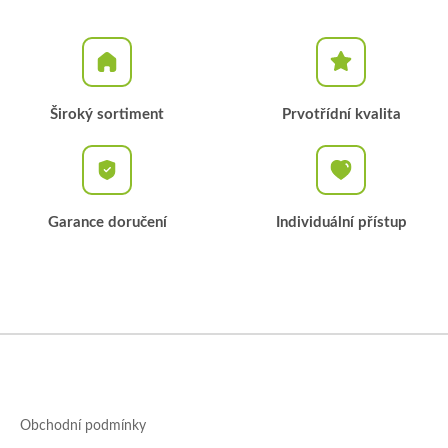
a
c
í
p
r
v
k
Široký sortiment
Prvotřídní kvalita
y
v
ý
p
i
Garance doručení
Individuální přístup
s
u
Z
á
p
a
Obchodní podmínky
t