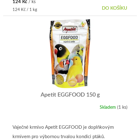
124 Kč
/ ks
DO KOŠÍKU
Měrná
124 Kč / 1 kg
cena:
Apetit EGGFOOD 150 g
Skladem
(1 ks)
Průměrné
hodnocení
produktu
je
Vaječné krmivo Apetit EGGFOOD je doplňkovým
5,0
krmivem pro výbornou trvalou kondici ptáků.
z