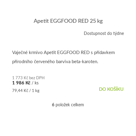
Apetit EGGFOOD RED 25 kg
Dostupnost do týdne
Vaječné krmivo Apetit EGGFOOD RED s přídavkem
přírodního červeného barviva beta-karoten.
1 773 Kč bez DPH
1 986 Kč
/ ks
DO KOŠÍKU
Měrná
79,44 Kč / 1 kg
cena:
6
položek celkem
O
v
l
á
d