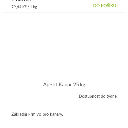
DO KOŠÍKU
Měrná
79,44 Kč / 1 kg
cena:
Apetit Kanár 25 kg
Dostupnost do týdne
Základní krmivo pro kanáry.