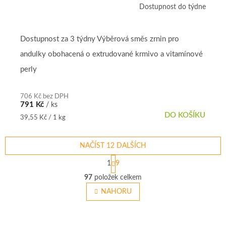
Dostupnost do týdne
Dostupnost za 3 týdny Výběrová směs zrnin pro
andulky obohacená o extrudované krmivo a vitamínové
perly
706 Kč bez DPH
791 Kč
/ ks
DO KOŠÍKU
Měrná
39,55 Kč / 1 kg
cena:
NAČÍST 12 DALŠÍCH
S
1
9
t
O
r
97
položek celkem
v
á
l
NAHORU
n
á
k
o
d
v
a