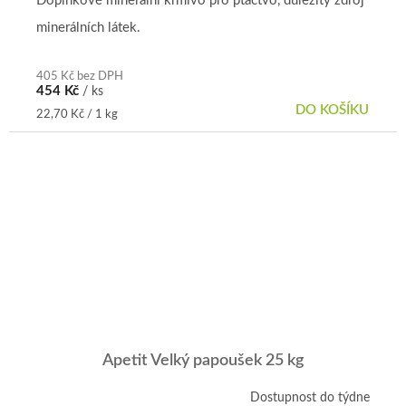
Doplňkové minerální krmivo pro ptactvo, důležitý zdroj
5,0
minerálních látek.
z
5
hvězdiček.
405 Kč bez DPH
454 Kč
/ ks
DO KOŠÍKU
Měrná
22,70 Kč / 1 kg
cena:
Apetit Velký papoušek 25 kg
Dostupnost do týdne
Průměrné