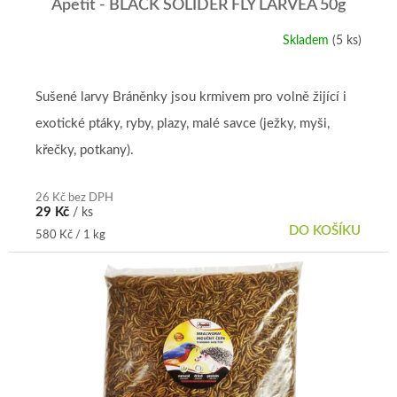
Apetit - BLACK SOLIDER FLY LARVEA 50g
Skladem
(5 ks)
Sušené larvy Bráněnky jsou krmivem pro volně žijící i
exotické ptáky, ryby, plazy, malé savce (ježky, myši,
křečky, potkany).
26 Kč bez DPH
29 Kč
/ ks
DO KOŠÍKU
Měrná
580 Kč / 1 kg
cena: