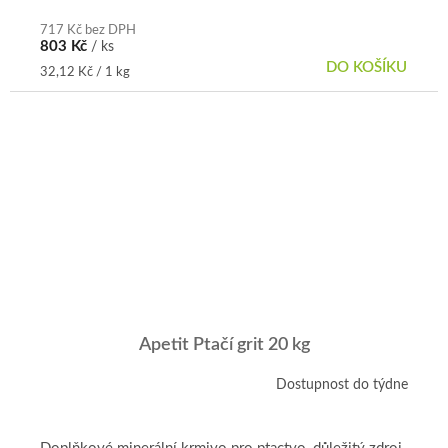
z
5
717 Kč bez DPH
803 Kč
/ ks
hvězdiček.
DO KOŠÍKU
Měrná
32,12 Kč / 1 kg
cena:
Apetit Ptačí grit 20 kg
Dostupnost do týdne
Průměrné
hodnocení
produktu
je