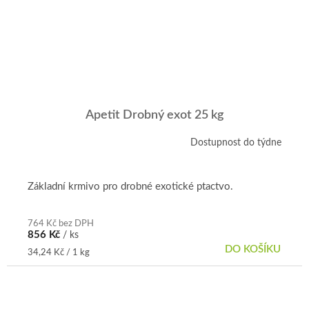
Apetit Drobný exot 25 kg
Dostupnost do týdne
Průměrné
hodnocení
produktu
je
Základní krmivo pro drobné exotické ptactvo.
5,0
z
5
764 Kč bez DPH
856 Kč
/ ks
hvězdiček.
DO KOŠÍKU
Měrná
34,24 Kč / 1 kg
cena: