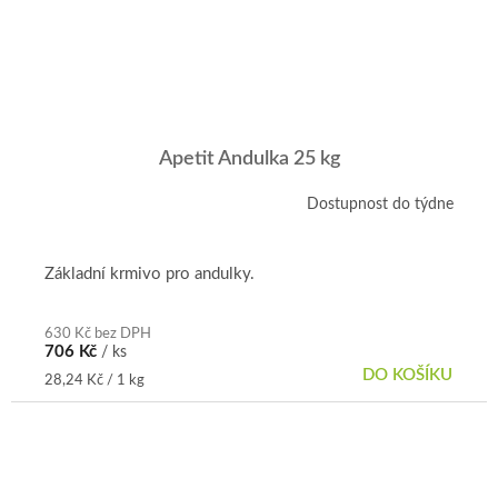
Apetit Andulka 25 kg
Dostupnost do týdne
Průměrné
hodnocení
produktu
je
Základní krmivo pro andulky.
5,0
z
5
630 Kč bez DPH
706 Kč
/ ks
hvězdiček.
DO KOŠÍKU
Měrná
28,24 Kč / 1 kg
cena: