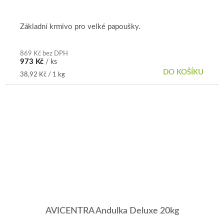
hodnocení
produktu
je
Základní krmivo pro velké papoušky.
5,0
z
5
869 Kč bez DPH
973 Kč
/ ks
hvězdiček.
DO KOŠÍKU
Měrná
38,92 Kč / 1 kg
cena:
AVICENTRA Andulka Deluxe 20kg