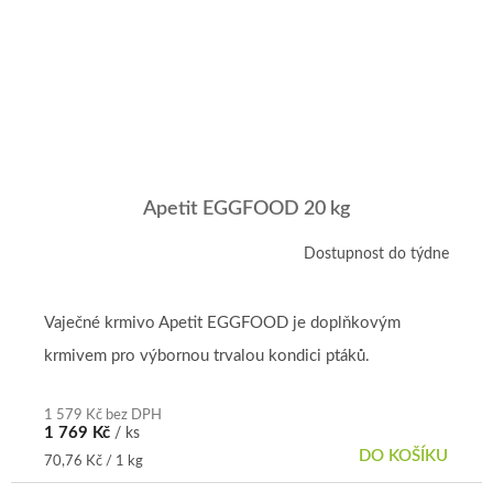
Apetit EGGFOOD 20 kg
Dostupnost do týdne
Vaječné krmivo Apetit EGGFOOD je doplňkovým
krmivem pro výbornou trvalou kondici ptáků.
1 579 Kč bez DPH
1 769 Kč
/ ks
DO KOŠÍKU
Měrná
70,76 Kč / 1 kg
cena: