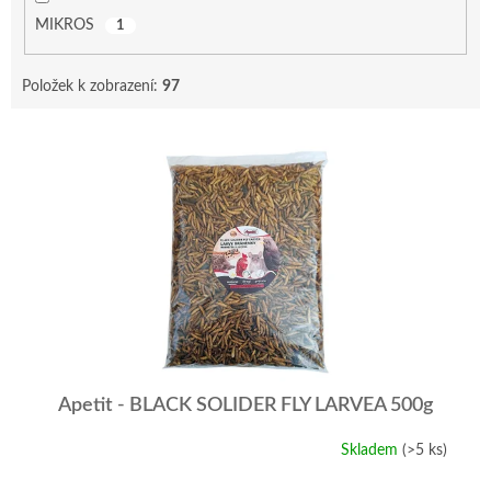
MIKROS
1
Položek k zobrazení:
97
V
ý
p
i
s
p
r
o
d
u
k
t
Apetit - BLACK SOLIDER FLY LARVEA 500g
ů
Skladem
(>5 ks)
Průměrné
hodnocení