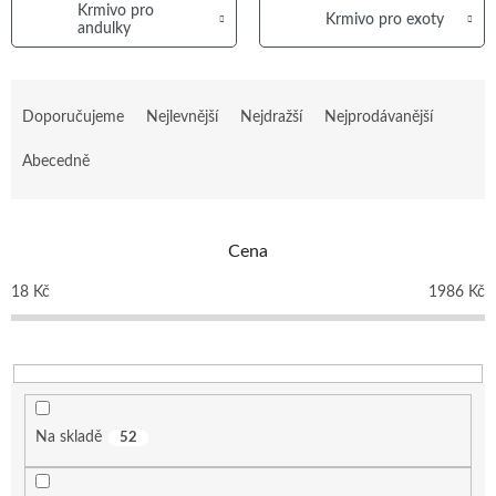
Krmivo pro
Krmivo pro exoty
andulky
Ř
a
Doporučujeme
Nejlevnější
Nejdražší
Nejprodávanější
z
e
Abecedně
n
í
p
Cena
r
o
18
Kč
1986
Kč
d
u
k
t
ů
Na skladě
52