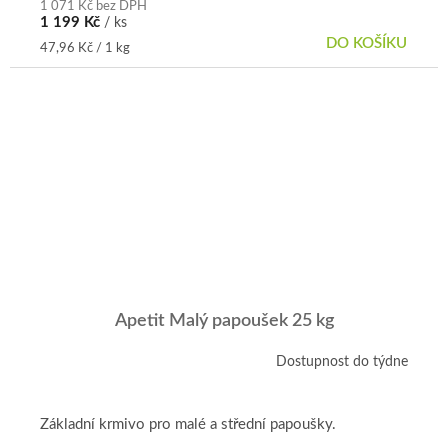
1 071 Kč bez DPH
1 199 Kč
/ ks
DO KOŠÍKU
Měrná
47,96 Kč / 1 kg
cena:
Apetit Malý papoušek 25 kg
Dostupnost do týdne
Průměrné
hodnocení
produktu
je
Základní krmivo pro malé a střední papoušky.
5,0