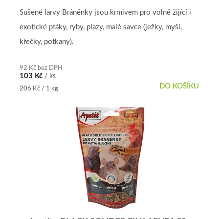
produktu
je
Sušené larvy Bráněnky jsou krmivem pro volně žijící i
5,0
exotické ptáky, ryby, plazy, malé savce (ježky, myši,
z
5
křečky, potkany).
hvězdiček.
92 Kč bez DPH
103 Kč
/ ks
DO KOŠÍKU
Měrná
206 Kč / 1 kg
cena: