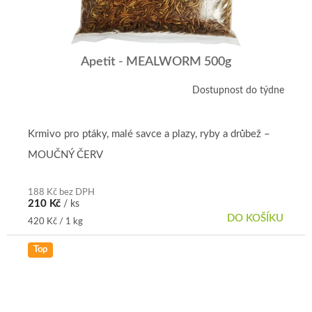
Apetit - MEALWORM 500g
Dostupnost do týdne
Krmivo pro ptáky, malé savce a plazy, ryby a drůbež –
MOUČNÝ ČERV
188 Kč bez DPH
210 Kč
/ ks
DO KOŠÍKU
Měrná
420 Kč / 1 kg
cena:
Top