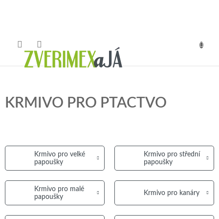
Přejít
na
obsah
NÁKUP
KOŠÍK
KRMIVO PRO PTACTVO
Krmivo pro velké
Krmivo pro střední
papoušky
papoušky
Krmivo pro malé
Krmivo pro kanáry
papoušky