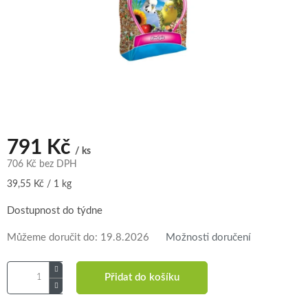
791 Kč
/ ks
706 Kč bez DPH
Měrná
39,55 Kč / 1 kg
cena:
Dostupnost do týdne
Můžeme doručit do:
19.8.2026
Možnosti doručení
Přidat do košíku