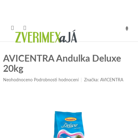
Přejít
na
obsah
NÁKUP
KOŠÍK
AVICENTRA Andulka Deluxe
20kg
Průměrné
Neohodnoceno
Podrobnosti hodnocení
Značka:
AVICENTRA
hodnocení
produktu
je
0,0
z
5
hvězdiček.