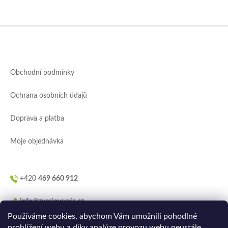
Z
á
p
a
Obchodní podmínky
t
í
Ochrana osobních údajů
Doprava a platba
Moje objednávka
+420
469 660 912
info@zverimexaja.cz
Používáme cookies, abychom Vám umožnili pohodlné
prohlížení webu a díky analýze provozu webu neustále