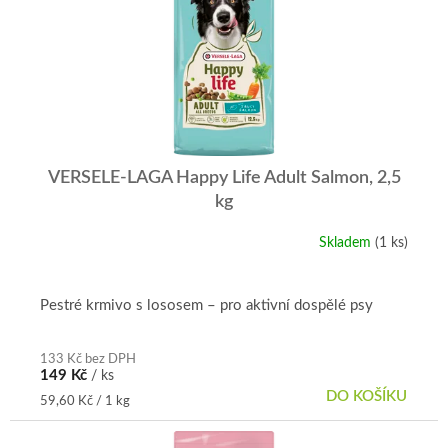
i
s
p
r
o
d
u
k
t
VERSELE-LAGA Happy Life Adult Salmon, 2,5
ů
kg
Skladem
(1 ks)
Pestré krmivo s lososem – pro aktivní dospělé psy
133 Kč bez DPH
149 Kč
/ ks
DO KOŠÍKU
Měrná
59,60 Kč / 1 kg
cena: