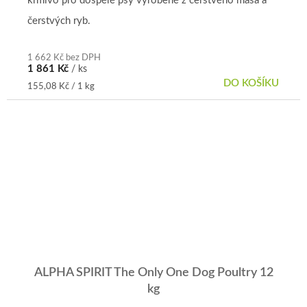
krmivo pro dospělé psy vyrobené z čerstvého masa a
čerstvých ryb.
1 662 Kč bez DPH
1 861 Kč
/ ks
DO KOŠÍKU
Měrná
155,08 Kč / 1 kg
cena:
ALPHA SPIRIT The Only One Dog Poultry 12
kg