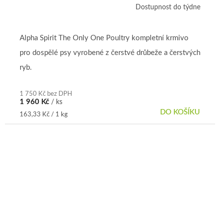
Dostupnost do týdne
Alpha Spirit The Only One Poultry kompletní krmivo
pro dospělé psy vyrobené z čerstvé drůbeže a čerstvých
ryb.
1 750 Kč bez DPH
1 960 Kč
/ ks
DO KOŠÍKU
Měrná
163,33 Kč / 1 kg
cena: