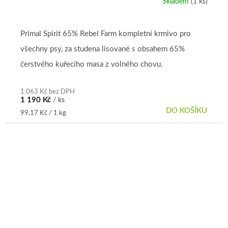
Skladem
(1 ks)
Primal Spirit 65% Rebel Farm kompletní krmivo pro
všechny psy, za studena lisované s obsahem 65%
čerstvého kuřecího masa z volného chovu.
1 063 Kč bez DPH
1 190 Kč
/ ks
DO KOŠÍKU
Měrná
99,17 Kč / 1 kg
cena: