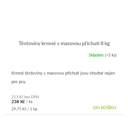
Těstoviny krmné s masovou příchutí 8 kg
Skladem
(>5 ks)
Průměrné
hodnocení
produktu
je
Krmné těstoviny s masovou příchutí jsou vhodné nejen
5,0
pro psy.
z
5
hvězdiček.
213 Kč bez DPH
238 Kč
/ ks
DO KOŠÍKU
Měrná
29,75 Kč / 1 kg
cena: