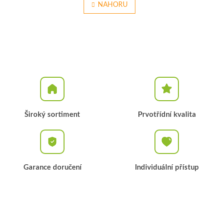
l
NAHORU
n
á
k
o
d
v
a
á
c
n
í
í
p
r
v
k
y
v
Široký sortiment
Prvotřídní kvalita
ý
p
i
s
u
Garance doručení
Individuální přístup