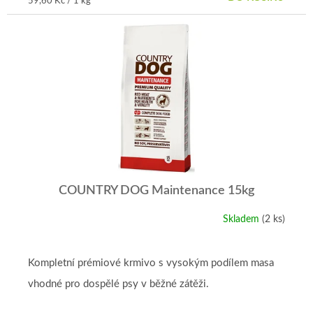
Měrná
59,60 Kč / 1 kg
cena:
COUNTRY DOG Maintenance 15kg
Skladem
(2 ks)
Průměrné
hodnocení
produktu
je
Kompletní prémiové krmivo s vysokým podílem masa
5,0
vhodné pro dospělé psy v běžné zátěži.
z
5