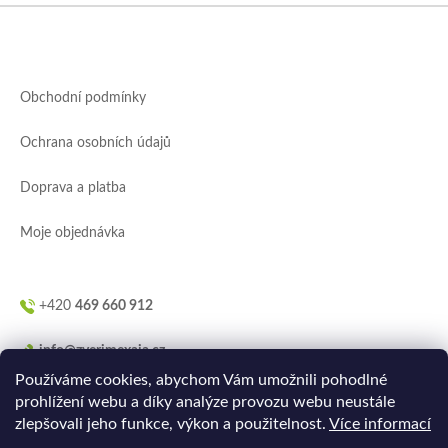
Z
á
p
a
Obchodní podmínky
t
í
Ochrana osobních údajů
Doprava a platba
Moje objednávka
+420
469 660 912
info@zverimexaja.cz
Používáme cookies, abychom Vám umožnili pohodlné
prohlížení webu a díky analýze provozu webu neustále
zlepšovali jeho funkce, výkon a použitelnost.
Více informací