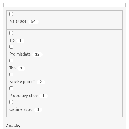
k
t
ů
Na skladě
54
Tip
1
Pro mláďata
12
Top
1
Nově v prodeji
2
Pro zdravý chov
1
Čistíme sklad
1
Značky