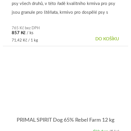
psy všech druhů, v této řadě kvalitního krmiva pro psy
jsou granule pro štěňata, krmivo pro dospělé psy s
příchutí i krmivo...
765 Kč bez DPH
857 Kč
/ ks
DO KOŠÍKU
Měrná
71,42 Kč / 1 kg
cena:
PRIMAL SPIRIT Dog 65% Rebel Farm 12 kg