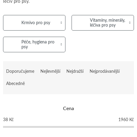
léčiv pro psy.
Vitamíny, minerály,
Krmivo pro psy
léčiva pro psy
Péče, hygiena pro
psy
Ř
a
Doporučujeme
Nejlevnější
Nejdražší
Nejprodávanější
z
e
Abecedně
n
í
p
Cena
r
o
38
Kč
1960
Kč
d
u