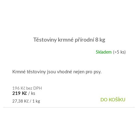
Těstoviny krmné přírodní 8 kg
Skladem
(>5 ks)
Krmné těstoviny jsou vhodné nejen pro psy.
196 Kč bez DPH
219 Kč
/ ks
DO KOŠÍKU
Měrná
27,38 Kč / 1 kg
cena: