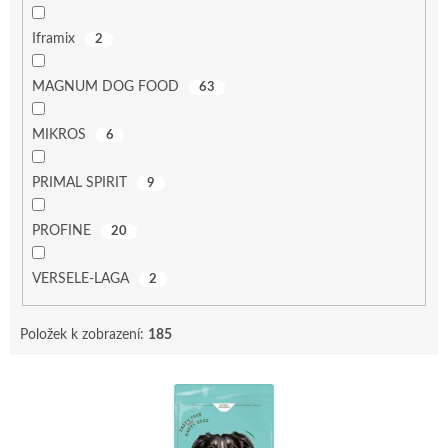
Iframix
2
MAGNUM DOG FOOD
63
MIKROS
6
PRIMAL SPIRIT
9
PROFINE
20
VERSELE-LAGA
2
Položek k zobrazení:
185
V
ý
p