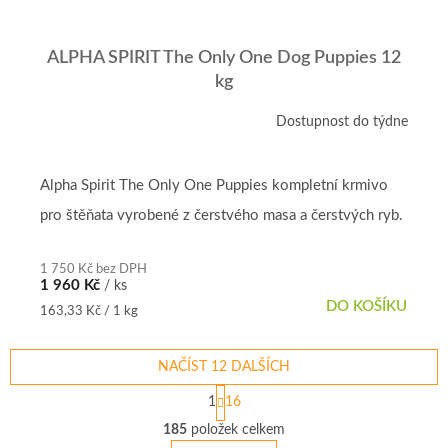
ALPHA SPIRIT The Only One Dog Puppies 12
kg
Dostupnost do týdne
Alpha Spirit The Only One Puppies kompletní krmivo
pro štěňata vyrobené z čerstvého masa a čerstvých ryb.
1 750 Kč bez DPH
1 960 Kč
/ ks
DO KOŠÍKU
Měrná
163,33 Kč / 1 kg
cena:
NAČÍST 12 DALŠÍCH
S
1
16
t
O
r
185
položek celkem
v
á