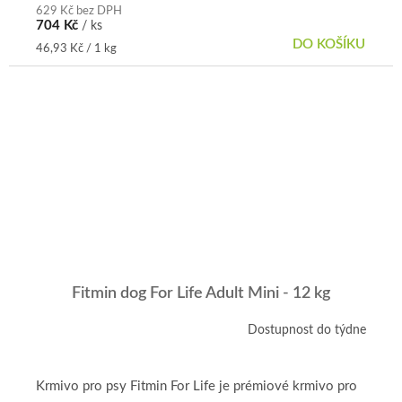
hvězdiček.
629 Kč bez DPH
704 Kč
/ ks
DO KOŠÍKU
Měrná
46,93 Kč / 1 kg
cena:
Fitmin dog For Life Adult Mini - 12 kg
Dostupnost do týdne
Krmivo pro psy Fitmin For Life je prémiové krmivo pro