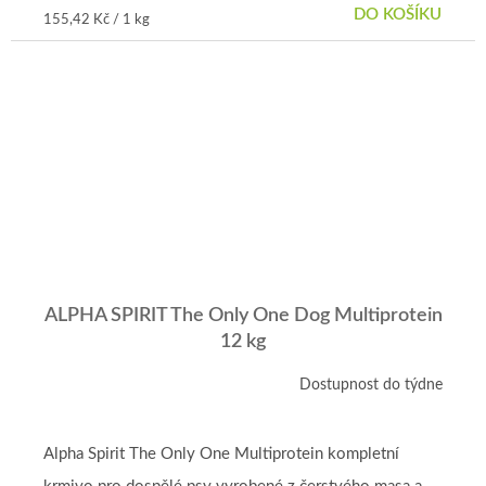
DO KOŠÍKU
Měrná
155,42 Kč / 1 kg
cena:
ALPHA SPIRIT The Only One Dog Multiprotein
12 kg
Dostupnost do týdne
Alpha Spirit The Only One Multiprotein kompletní