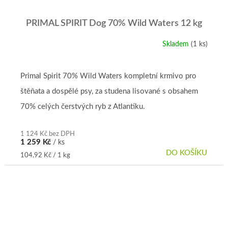
PRIMAL SPIRIT Dog 70% Wild Waters 12 kg
Skladem
(1 ks)
Primal Spirit 70% Wild Waters kompletní krmivo pro
štěňata a dospělé psy, za studena lisované s obsahem
70% celých čerstvých ryb z Atlantiku.
1 124 Kč bez DPH
1 259 Kč
/ ks
DO KOŠÍKU
Měrná
104,92 Kč / 1 kg
cena: