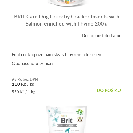
BRIT Care Dog Crunchy Cracker Insects with
Salmon enriched with Thyme 200 g
Dostupnost do týdne
Funkční křupavé pamlsky s hmyzem a lososem.
Obohaceno o tymián.
98 Kč bez DPH
110 Kč
/ ks
DO KOŠÍKU
Měrná
550 Kč / 1 kg
cena: