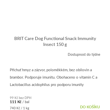
BRIT Care Dog Functional Snack Immunity
Insect 150 g
Dostupnost do týdne
Příchuť hmyz a zázvor, poloměkkém, bez obilovin a
brambor. Podporuje imunitu. Obohaceno o vitamín C a
Lactobacillus acidophilus pro podporu imunity
99 Kč bez DPH
111 Kč
/ bal
DO KOŠÍKU
Měrná
740 Kč / 1 kg