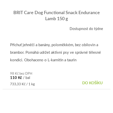
BRIT Care Dog Functional Snack Endurance
Lamb 150 g
Dostupnost do týdne
Příchuť jehněčí a banány, poloměkkém, bez obilovin a
brambor. Pomáhá udržet aktivní psy ve správné tělesné
kondici. Obohaceno o L-karnitin a taurin
98 Kč bez DPH
110 Kč
/ bal
DO KOŠÍKU
Měrná
733,33 Kč / 1 kg
cena: