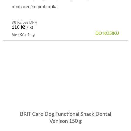
obohacené o probiotika.
98 Kč bez DPH
110 Kč
/ ks
DO KOŠÍKU
Měrná
550 Kč / 1 kg
cena:
BRIT Care Dog Functional Snack Dental
Venison 150 g