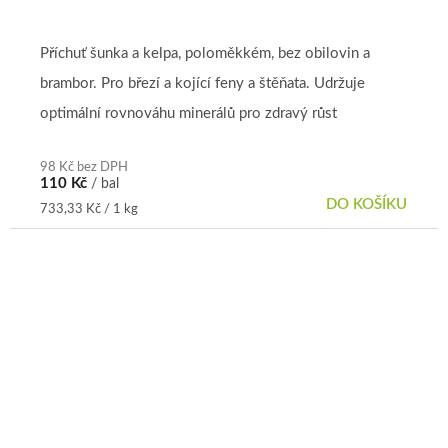
Příchuť šunka a kelpa, poloměkkém, bez obilovin a
brambor. Pro březí a kojící feny a štěňata. Udržuje
optimální rovnováhu minerálů pro zdravý růst
98 Kč bez DPH
110 Kč
/ bal
DO KOŠÍKU
Měrná
733,33 Kč / 1 kg
cena: