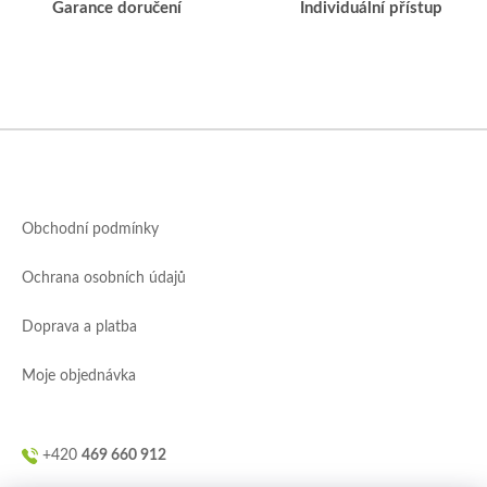
Garance doručení
Individuální přístup
Z
á
p
a
Obchodní podmínky
t
í
Ochrana osobních údajů
Doprava a platba
Moje objednávka
+420
469 660 912