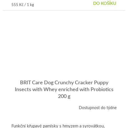
DO KOŠÍKU
Měrná
555 Kč / 1 kg
cena:
BRIT Care Dog Crunchy Cracker Puppy
Insects with Whey enriched with Probiotics
200 g
Dostupnost do týdne
Funkční křupavé pamlsky s hmyzem a syrovátkou,