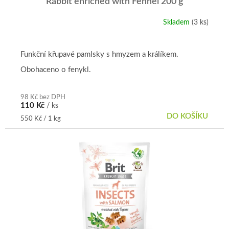
ů
Rabbit enriched with Fennel 200 g
Skladem
(3 ks)
Funkční křupavé pamlsky s hmyzem a králíkem.
Obohaceno o fenykl.
98 Kč bez DPH
110 Kč
/ ks
DO KOŠÍKU
Měrná
550 Kč / 1 kg
cena: