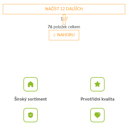
NAČÍST 12 DALŠÍCH
S
1
7
t
O
r
76
položek celkem
v
á
l
NAHORU
n
á
k
o
d
v
a
á
c
n
í
í
p
r
v
k
y
v
Široký sortiment
Prvotřídní kvalita
ý
p
i
s
u