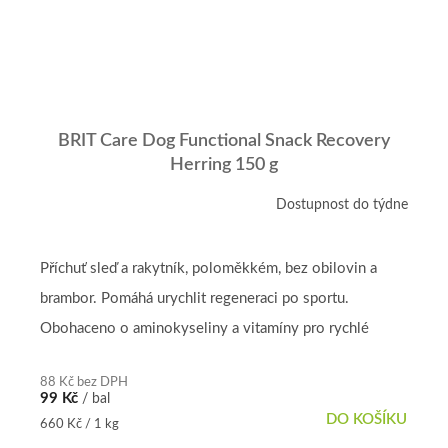
BRIT Care Dog Functional Snack Recovery
Herring 150 g
Dostupnost do týdne
Příchuť sleď a rakytník, poloměkkém, bez obilovin a
brambor. Pomáhá urychlit regeneraci po sportu.
Obohaceno o aminokyseliny a vitamíny pro rychlé
zotavení po sportu
88 Kč bez DPH
99 Kč
/ bal
DO KOŠÍKU
Měrná
660 Kč / 1 kg
cena: