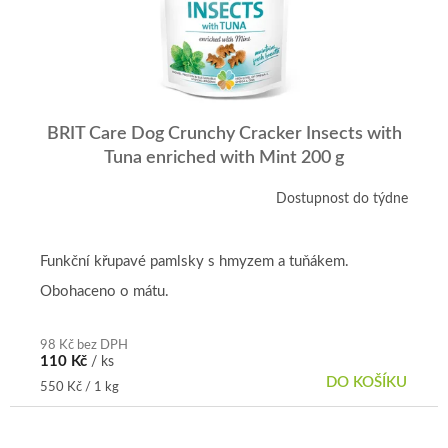
BRIT Care Dog Crunchy Cracker Insects with
Tuna enriched with Mint 200 g
Dostupnost do týdne
Funkční křupavé pamlsky s hmyzem a tuňákem.
Obohaceno o mátu.
98 Kč bez DPH
110 Kč
/ ks
DO KOŠÍKU
Měrná
550 Kč / 1 kg
cena: