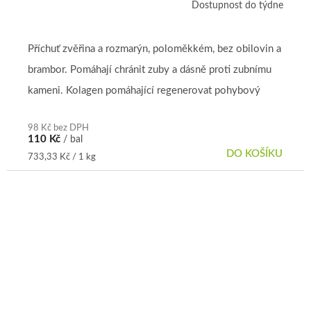
Dostupnost do týdne
Příchuť zvěřina a rozmarýn, poloměkkém, bez obilovin a
brambor. Pomáhají chránit zuby a dásně proti zubnímu
kameni. Kolagen pomáhající regenerovat pohybový
aparát.
98 Kč bez DPH
110 Kč
/ bal
DO KOŠÍKU
Měrná
733,33 Kč / 1 kg
cena: