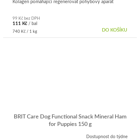
Kolagen pomáhající regenerovat pohybový aparát
99 Kč bez DPH
111 Kč
/ bal
DO KOŠÍKU
Měrná
740 Kč / 1 kg
cena:
BRIT Care Dog Functional Snack Mineral Ham
for Puppies 150 g
Dostupnost do týdne