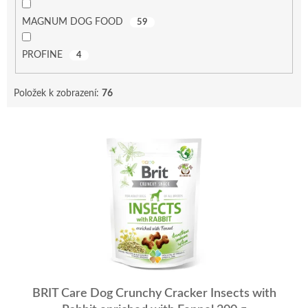
MAGNUM DOG FOOD
59
PROFINE
4
Položek k zobrazení:
76
V
ý
p
i
s
p
r
o
d
u
k
t
BRIT Care Dog Crunchy Cracker Insects with