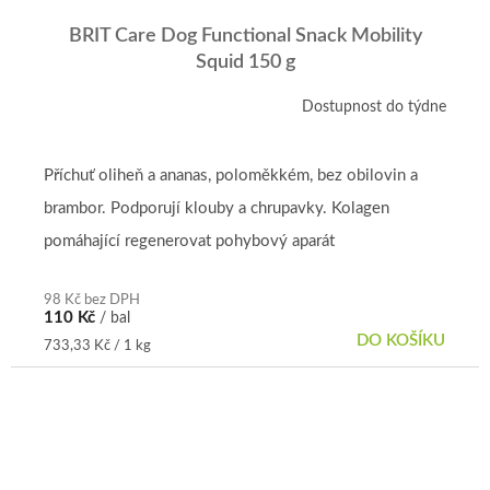
BRIT Care Dog Functional Snack Mobility
Squid 150 g
Dostupnost do týdne
Příchuť oliheň a ananas, poloměkkém, bez obilovin a
brambor. Podporují klouby a chrupavky. Kolagen
pomáhající regenerovat pohybový aparát
98 Kč bez DPH
110 Kč
/ bal
DO KOŠÍKU
Měrná
733,33 Kč / 1 kg
cena: