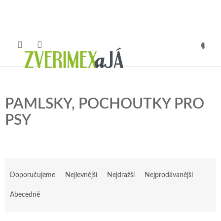
Přejít
na
obsah
NÁKUP
KOŠÍK
PAMLSKY, POCHOUTKY PRO
PSY
Ř
a
Doporučujeme
Nejlevnější
Nejdražší
Nejprodávanější
z
e
Abecedně
n
í