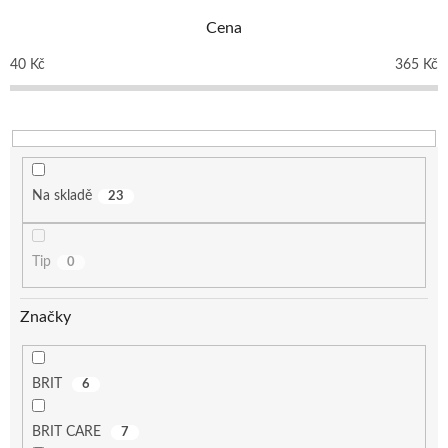
p
Cena
r
o
40
Kč
365
Kč
d
u
k
t
ů
Na skladě
23
Tip
0
Značky
BRIT
6
BRIT CARE
7