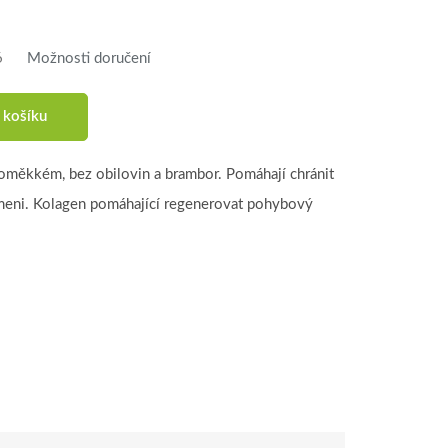
6
Možnosti doručení
 košíku
loměkkém, bez obilovin a brambor. Pomáhají chránit
meni. Kolagen pomáhající regenerovat pohybový