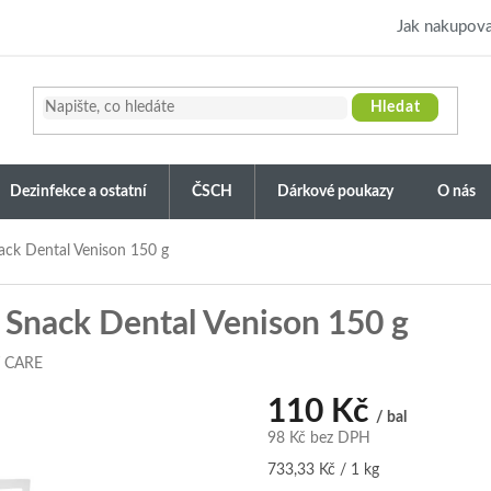
Jak nakupova
Hledat
Dezinfekce a ostatní
ČSCH
Dárkové poukazy
O nás
ack Dental Venison 150 g
 Snack Dental Venison 150 g
T CARE
110 Kč
/ bal
98 Kč bez DPH
Měrná
733,33 Kč / 1 kg
cena: