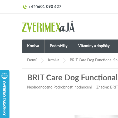
Přejít
601 090 627
na
obsah
Krmiva
Podestýlky
Vitamíny a doplňky
Domů
Krmiva
BRIT Care Dog Functional Sn
BRIT Care Dog Functional
Průměrné
Neohodnoceno
Podrobnosti hodnocení
Značka:
BRI
hodnocení
produktu
je
0,0
z
5