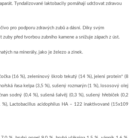
parát. Tyndalizované laktobacily pomáhají udržovat zdravou
éčivo pro podporu zdravých zubů a dásní. Díky svým
t zuby před tvorbou zubního kamene a snižuje zápach z úst.
tých na minerály, jako je železo a zinek.
očka (16 %), zeleninový škrob tekutý (14 %), jelení protein* (8
 mořská řasa kelpa (3,5 %), sušený rozmarýn (1 %), lososový olej
čnan sodný (0,4 %), sušená šalvěj (0,3 %), sušený hřebíček (0,2
1 %), Lactobacillus acidophilus HA – 122 inaktivované (15x109
17,0 %, hrubý popel 9,0 %, hrubá vláknina 1,5 %, vápník 1,6 %,