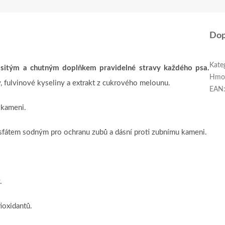
Dop
Kate
sitým a chutným doplňkem pravidelné stravy každého psa.
Hmo
, fulvinové kyseliny a extrakt z cukrového melounu.
EAN
 kameni.
fátem sodným pro ochranu zubů a dásní proti zubnímu kameni.
.
ioxidantů.