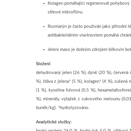
Kolagen pomáhající regenerovat pohybový a
střevní mikroflóru.
Rozmarýn je často používán jako přírodní l
antibakteriálním vlastnostem pomáhá chráni
Jelení maso je dobrým zdrojem bílkovin boha
Složení
:
dehydrovaný jelen (26 %), dýně (20 %), červená č
%), šťáva z jelena* (5 %), kolagen* (4 %), sušená
(1 %), kyselina fulvová (0,5 %), hexametafosfore
%), minerály, výtažek z cukrového melounu (0,0
buněk/kg). *hydrolyzováno.
Analytické složky:
hrubý protein 26,0 %, hrubý tuk 5,0 %, vlhkost 