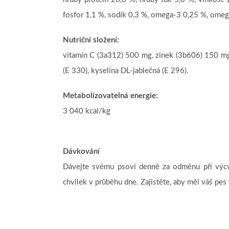
fosfor 1,1 %, sodík 0,3 %, omega-3 0,25 %, omeg
Nutriční složení:
vitamín C (3a312) 500 mg, zinek (3b606) 150 mg
(E 330), kyselina DL-jablečná (E 296).
Metabolizovatelná energie:
3 040 kcal/kg
Dávkování
Dávejte svému psovi denně za odměnu při výcv
chvilek v průběhu dne. Zajistěte, aby měl váš pes