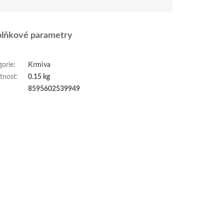
lňkové parametry
gorie
:
Krmiva
tnost
:
0.15 kg
:
8595602539949