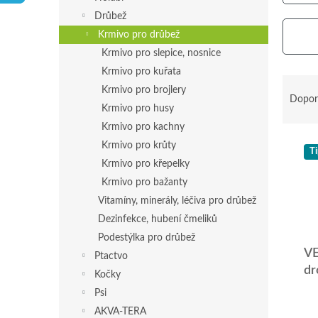
p
Drůbež
a
Krmivo pro drůbež
n
Krmivo pro slepice, nosnice
e
Krmivo pro kuřata
l
Ř
Krmivo pro brojlery
a
Dopor
Krmivo pro husy
z
Krmivo pro kachny
e
V
n
Krmivo pro krůty
Ti
ý
í
Krmivo pro křepelky
p
p
Krmivo pro bažanty
i
r
Vitamíny, minerály, léčiva pro drůbež
s
o
Dezinfekce, hubení čmeliků
p
d
r
u
Podestýlka pro drůbež
o
VE
k
Ptactvo
d
t
dr
Kočky
u
ů
Psi
k
AKVA-TERA
t