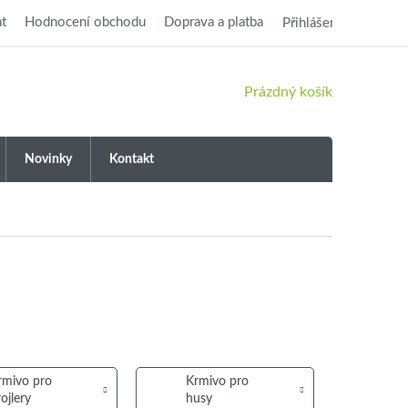
t
Hodnocení obchodu
Doprava a platba
Přihlášení
NÁKUPNÍ
Prázdný košík
KOŠÍK
Novinky
Kontakt
rmivo pro
Krmivo pro
ojlery
husy