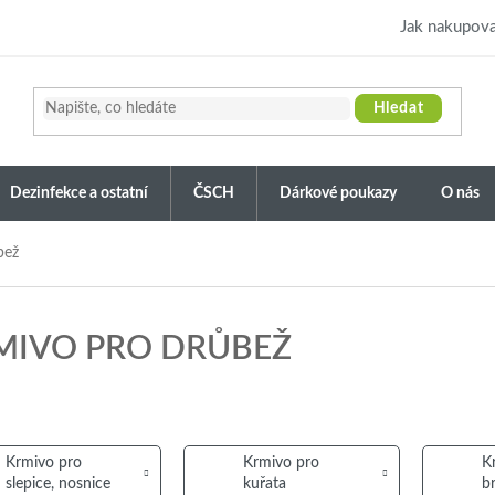
Jak nakupova
Hledat
Dezinfekce a ostatní
ČSCH
Dárkové poukazy
O nás
bež
MIVO PRO DRŮBEŽ
Krmivo pro
Krmivo pro
K
slepice, nosnice
kuřata
br