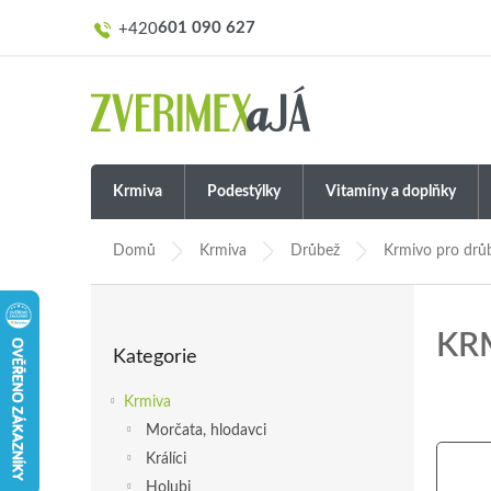
Přejít
601 090 627
na
obsah
Krmiva
Podestýlky
Vitamíny a doplňky
Domů
Krmiva
Drůbež
Krmivo pro drů
P
o
Přeskočit
KR
s
Kategorie
kategorie
t
r
Krmiva
a
Morčata, hlodavci
n
Králíci
n
í
Holubi