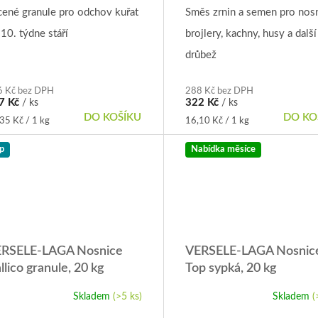
cené granule pro odchov kuřat
Směs zrnin a semen pro nosn
10. týdne stáří
brojlery, kachny, husy a další
drůbež
6 Kč bez DPH
288 Kč bez DPH
7 Kč
322 Kč
/ ks
/ ks
DO KOŠÍKU
DO KO
rná
Měrná
35 Kč / 1 kg
16,10 Kč / 1 kg
a:
cena:
p
Nabídka měsíce
RSELE-LAGA Nosnice
VERSELE-LAGA Nosnic
llico granule, 20 kg
Top sypká, 20 kg
Skladem
(>5 ks)
Skladem
(
ůměrné
dnocení