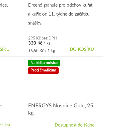
ice,
Drcené granule pro odchov kuřat
a kuřic od 11. týdne do začátku
snášky.
295 Kč bez DPH
330 Kč
/ ks
ŠÍKU
DO KOŠÍKU
Měrná
16,50 Kč / 1 kg
cena:
Nabídka měsíce
Proti čmelíkům
e
ENERGYS Nosnice Gold, 25
kg
>5 ks)
Dostupnost do týdne
Průměrné
hodnocení