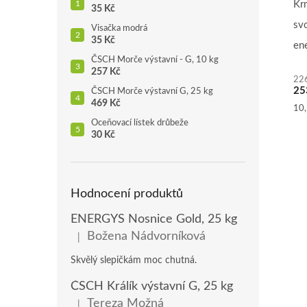
pr
Kr
35 Kč
je
sv
4,8
Visačka modrá
35 Kč
z
en
5
ČSCH Morče výstavní - G, 10 kg
vyš
hvě
257 Kč
22
je
25
ČSCH Morče výstavní G, 25 kg
469 Kč
př
Mě
10,
cen
Oceňovací lístek drůbeže
30 Kč
Hodnocení produktů
ENERGYS Nosnice Gold, 25 kg
Božena Nádvorníková
|
Hodnocení produktu je 5 z 5 hvězdiček.
Skvělý slepičkám moc chutná.
ČSCH Králík výstavní G, 25 kg
Tereza Možná
|