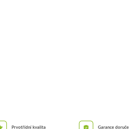
k
y
v
ý
p
i
s
u
Prvotřídní kvalita
Garance doruče