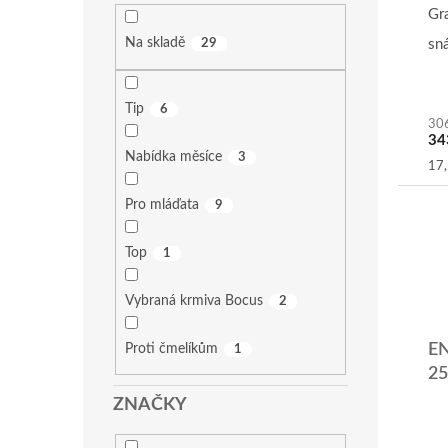
pr
Gr
je
Na skladě
sn
29
5,0
z
5
hvě
Tip
6
30
34
Nabídka měsíce
3
Mě
17,
cen
Pro mláďata
9
Top
1
Vybraná krmiva Bocus
2
EN
Proti čmelíkům
1
25
ZNAČKY
Pr
ho