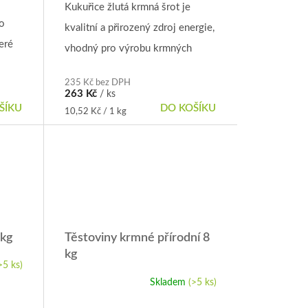
produktu
Kukuřice žlutá krmná šrot je
je
o
kvalitní a přirozený zdroj energie,
5,0
eré
z
vhodný pro výrobu krmných
5
směsí i přímé zkrmování. Díky
hvězdiček.
235 Kč bez DPH
ho
vysokému obsahu škrobu je
263 Kč
/ ks
lniny
ŠÍKU
DO KOŠÍKU
ideálním krmivem pro širokou...
Měrná
10,52 Kč / 1 kg
cena:
ou...
 kg
Těstoviny krmné přírodní 8
kg
>5 ks)
Skladem
(>5 ks)