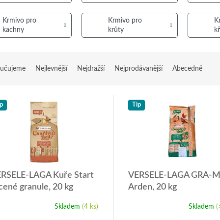
Krmivo pro
Krmivo pro
K
kachny
krůty
k
učujeme
Nejlevnější
Nejdražší
Nejprodávanější
Abecedně
p
Tip
RSELE-LAGA Kuře Start
VERSELE-LAGA GRA-M
cené granule, 20 kg
Arden, 20 kg
Skladem
(4 ks)
Skladem
(