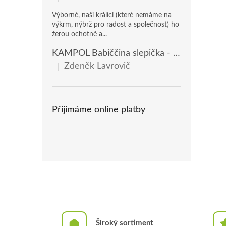
Hodnocení produktu je 5 z 5 hvězdiček.
Výborné, naši králíci (které nemáme na
výkrm, nýbrž pro radost a společnost) ho
žerou ochotně a...
KAMPOL Babiččina slepička - domácí nosnice(KB), 20 kg
Zdeněk Lavrovič
|
Hodnocení produktu je 5 z 5 hvězdiček.
Přijímáme online platby
Široký sortiment