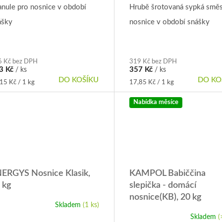
oduktu
anule pro nosnice v období
Hrubě šrotovaná sypká směs
ášky
nosnice v období snášky
zdiček.
6 Kč bez DPH
319 Kč bez DPH
3 Kč
357 Kč
/ ks
/ ks
DO KOŠÍKU
DO KO
rná
Měrná
15 Kč / 1 kg
17,85 Kč / 1 kg
a:
cena:
Nabídka měsíce
ERGYS Nosnice Klasik,
KAMPOL Babiččina
 kg
slepička - domácí
nosnice(KB), 20 kg
Skladem
(1 ks)
ůměrné
dnocení
Skladem
(
Průměrné