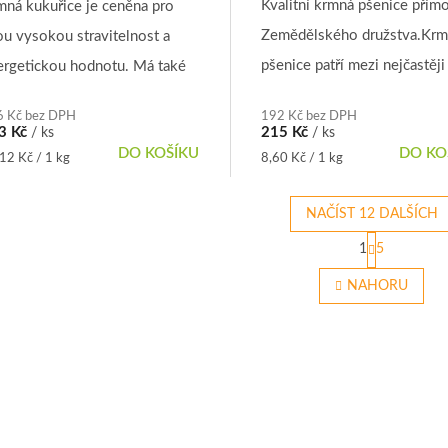
oduktu
Kvalitní krmná pšenice přím
mná kukuřice je ceněna pro
5,0
Zemědělského družstva.Kr
ou vysokou stravitelnost a
z
5
pšenice patří mezi nejčastěji
ergetickou hodnotu. Má také
hvězdiček.
používané obiloviny. Můžem
ší podíl tuku než, pšenice a
zdiček.
6 Kč bez DPH
192 Kč bez DPH
krmit samostatně nebo v
čmen.Kukuřici je vhodné
3 Kč
215 Kč
/ ks
/ ks
DO KOŠÍKU
DO KO
krmných směsích a je
idávat do krmné směsi všem...
rná
Měrná
12 Kč / 1 kg
8,60 Kč / 1 kg
a:
cena:
nezbytnou...
NAČÍST 12 DALŠÍCH
S
1
5
t
O
r
v
NAHORU
á
l
n
á
k
d
o
a
v
c
á
í
n
p
í
r
v