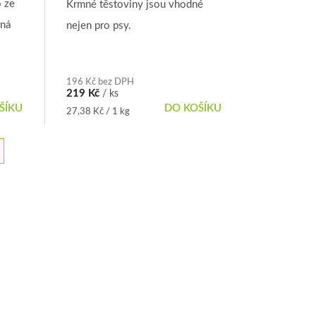
o ze
Krmné těstoviny jsou vhodné
mná
nejen pro psy.
e jí
196 Kč bez DPH
219 Kč
/ ks
ŠÍKU
DO KOŠÍKU
Měrná
27,38 Kč / 1 kg
cena: