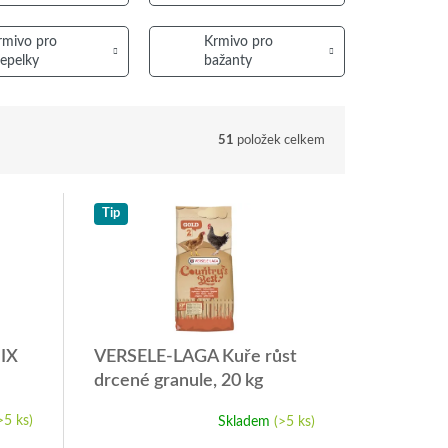
rmivo pro
Krmivo pro
řepelky
bažanty
51
položek celkem
Tip
IX
VERSELE-LAGA Kuře růst
drcené granule, 20 kg
>5 ks)
Skladem
(>5 ks)