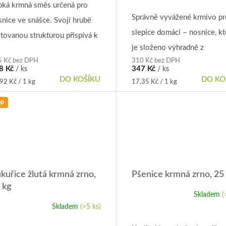
oduktu
pká krmná směs určená pro
hodnocení
produktu
Správně vyvážené krmivo pr
snice ve snášce. Svoji hrubě
je
slepice domácí – nosnice, kt
5,0
otovanou strukturou přispívá k
z
je složeno výhradně z
ximální užitkovosti.
zdiček.
5
5 Kč bez DPH
310 Kč bez DPH
přirozených komponent. Je
hvězdiček.
8 Kč
347 Kč
/ ks
/ ks
bohaté složení obsahuje obi
DO KOŠÍKU
DO KO
rná
Měrná
92 Kč / 1 kg
17,35 Kč / 1 kg
a:
cena:
a suroviny rozdrcené diskov
op
kuřice žlutá krmná zrno,
Pšenice krmná zrno, 25
 kg
Skladem
(
Průměrné
hodnocení
Skladem
(>5 ks)
ůměrné
produktu
dnocení
je