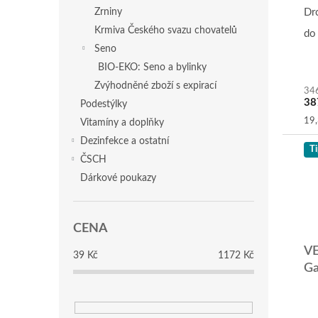
ů
Dr
Zrniny
Krmiva Českého svazu chovatelů
do 
Seno
BIO-EKO: Seno a bylinky
Zvýhodněné zboží s expirací
34
38
Podestýlky
Mě
19,
Vitamíny a doplňky
cen
Dezinfekce a ostatní
Ti
ČSCH
Dárkové poukazy
CENA
VE
39
Kč
1172
Kč
Ga
Pr
ho