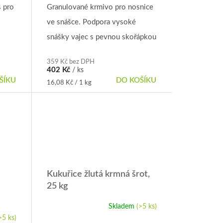
produktu
 pro
Granulované krmivo pro nosnice
je
ve snášce. Podpora vysoké
5,0
z
snášky vajec s pevnou skořápkou
5
a krásnou barvou žloutku.
hvězdiček.
359 Kč bez DPH
Obohaceno o komplex přírodních
402 Kč
/ ks
ŠÍKU
DO KOŠÍKU
látek, který působí proti...
Měrná
16,08 Kč / 1 kg
cena:
Kukuřice žlutá krmná šrot,
25 kg
Skladem
(>5 ks)
Průměrné
hodnocení
>5 ks)