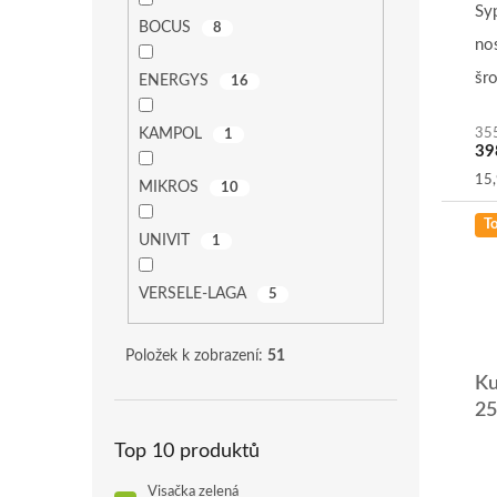
pr
Sy
BOCUS
je
8
no
5,0
z
šr
ENERGYS
16
5
ma
hvě
35
KAMPOL
1
39
Mě
15,
MIKROS
10
cen
T
UNIVIT
1
VERSELE-LAGA
5
Položek k zobrazení:
51
Ku
25
Top 10 produktů
Pr
ho
Visačka zelená