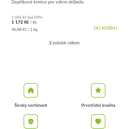
Doplňkové krmivo pro výkrm drůbeže.
1 046 Kč bez DPH
1 172 Kč
/ ks
DO KOŠÍKU
Měrná
46,88 Kč / 1 kg
cena:
2
položek celkem
O
v
l
á
d
a
c
í
p
r
v
k
Široký sortiment
Prvotřídní kvalita
y
v
ý
p