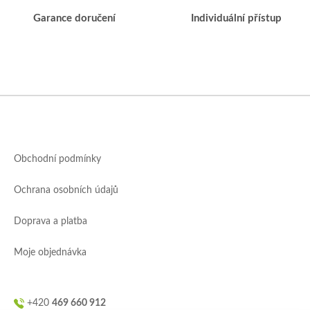
i
Garance doručení
Individuální přístup
s
u
Z
á
p
a
Obchodní podmínky
t
í
Ochrana osobních údajů
Doprava a platba
Moje objednávka
+420
469 660 912