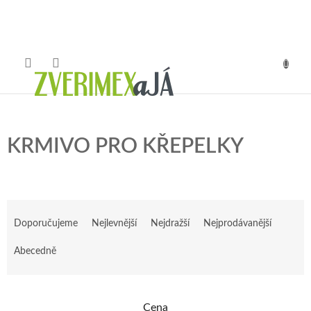
Přejít
na
obsah
NÁKUP
KOŠÍK
KRMIVO PRO KŘEPELKY
Ř
a
Doporučujeme
Nejlevnější
Nejdražší
Nejprodávanější
z
e
Abecedně
n
í
p
Cena