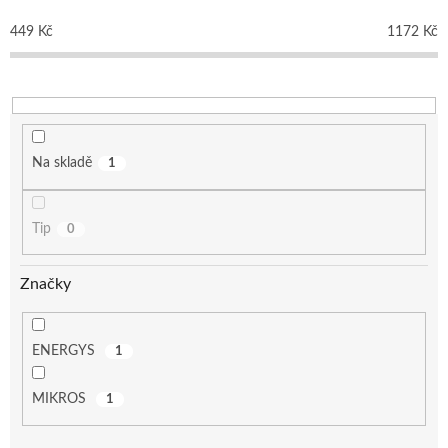
r
o
449
Kč
1172
Kč
d
u
k
t
ů
Na skladě
1
Tip
0
Značky
ENERGYS
1
MIKROS
1