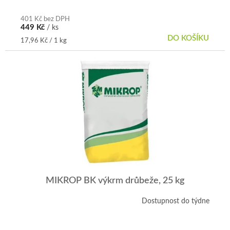
401 Kč bez DPH
449 Kč
/ ks
DO KOŠÍKU
Měrná
17,96 Kč / 1 kg
cena:
MIKROP BK výkrm drůbeže, 25 kg
Dostupnost do týdne