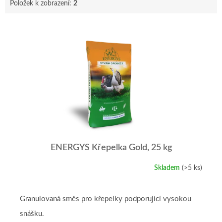
Položek k zobrazení:
2
V
ý
p
i
s
p
r
o
d
u
k
t
ENERGYS Křepelka Gold, 25 kg
ů
Skladem
(>5 ks)
Granulovaná směs pro křepelky podporující vysokou
snášku.