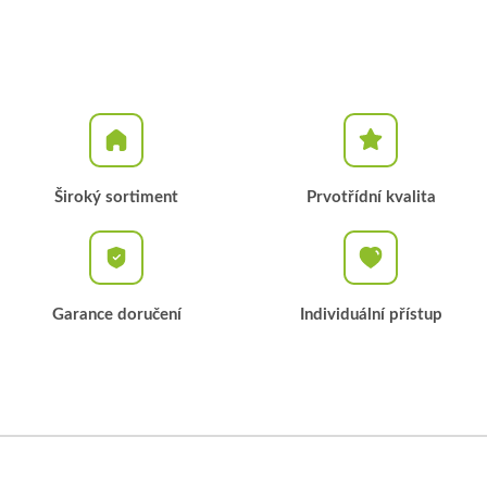
Široký sortiment
Prvotřídní kvalita
Garance doručení
Individuální přístup
Z
á