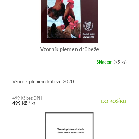
Vzorník plemen drůbeže
Skladem
(>5 ks)
Průměrné
hodnocení
produktu
je
Vzorník plemen drůbeže 2020
5,0
z
5
499 Kč bez DPH
DO KOŠÍKU
499 Kč
/ ks
hvězdiček.