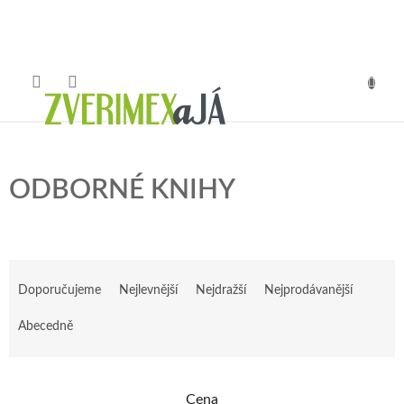
Přejít
na
obsah
NÁKUP
KOŠÍK
ODBORNÉ KNIHY
Ř
a
Doporučujeme
Nejlevnější
Nejdražší
Nejprodávanější
z
e
Abecedně
n
í
p
Cena