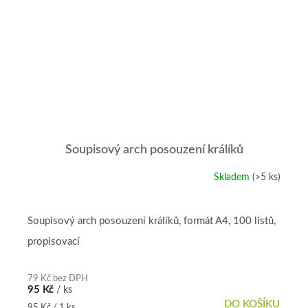
Soupisový arch posouzení králíků
Skladem
(>5 ks)
Soupisový arch posouzení králíků, formát A4, 100 listů,
propisovací
79 Kč bez DPH
95 Kč
/ ks
DO KOŠÍKU
Měrná
95 Kč / 1 ks