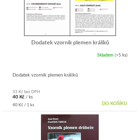
p
r
o
d
u
k
t
Dodatek vzorník plemen králíků
ů
Skladem
(>5 ks)
Dodatek vzorník plemen králíků
33 Kč bez DPH
40 Kč
/ ks
DO KOŠÍKU
Měrná
40 Kč / 1 ks
cena: