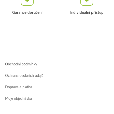
s
u
Garance doručení
Individuální přístup
Z
á
p
a
Obchodní podmínky
t
í
Ochrana osobních údajů
Doprava a platba
Moje objednávka