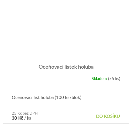
Oceňovací lístek holuba
Skladem
(>5 ks)
Průměrné
hodnocení
produktu
je
Oceňovací list holuba (100 ks/blok)
5,0
z
5
25 Kč bez DPH
DO KOŠÍKU
30 Kč
/ ks
hvězdiček.