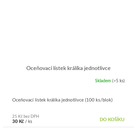
Oceňovací lístek králíka jednotlivce
Skladem
(>5 ks)
Průměrné
hodnocení
produktu
je
Oceňovací lístek králíka jednotlivce (100 ks/blok)
5,0
z
5
25 Kč bez DPH
DO KOŠÍKU
30 Kč
/ ks
hvězdiček.