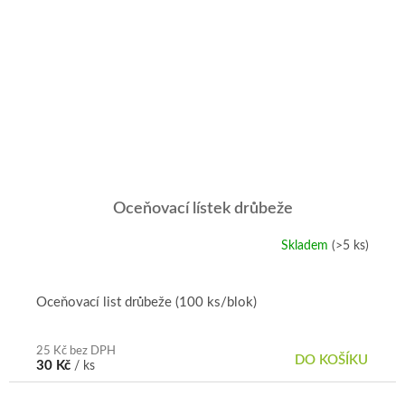
Oceňovací lístek drůbeže
Skladem
(>5 ks)
Průměrné
hodnocení
produktu
je
Oceňovací list drůbeže (100 ks/blok)
5,0
z
5
25 Kč bez DPH
DO KOŠÍKU
30 Kč
/ ks
hvězdiček.