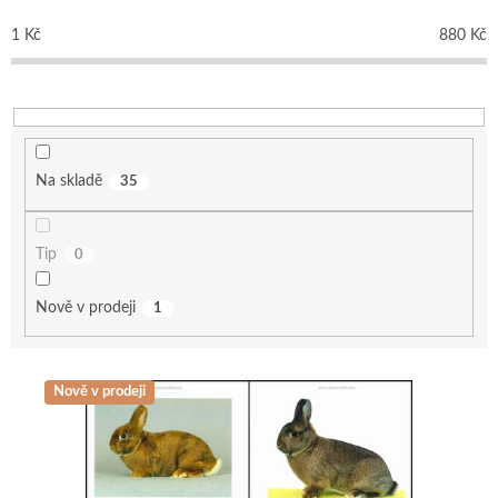
r
o
1
Kč
880
Kč
d
u
k
t
ů
Na skladě
35
Tip
0
Nově v prodeji
1
V
Nově v prodeji
ý
p
i
s