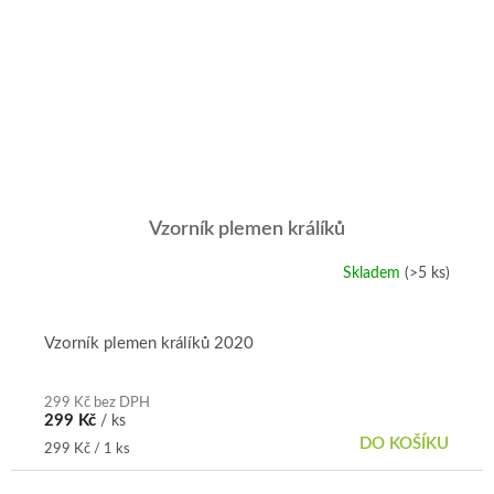
Vzorník plemen králíků
Skladem
(>5 ks)
Průměrné
hodnocení
produktu
je
Vzorník plemen králíků 2020
5,0
z
5
299 Kč bez DPH
299 Kč
/ ks
hvězdiček.
DO KOŠÍKU
Měrná
299 Kč / 1 ks
cena: