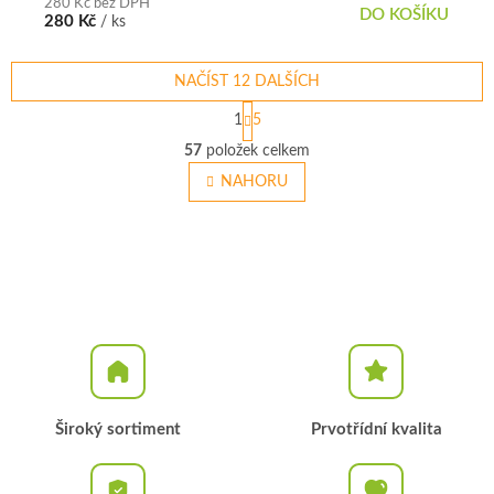
280 Kč bez DPH
DO KOŠÍKU
280 Kč
/ ks
NAČÍST 12 DALŠÍCH
S
1
5
t
O
r
57
položek celkem
v
á
l
NAHORU
n
á
k
o
d
v
a
á
c
n
í
í
p
r
v
k
y
v
Široký sortiment
Prvotřídní kvalita
ý
p
i