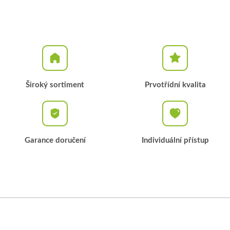
Široký sortiment
Prvotřídní kvalita
Garance doručení
Individuální přístup
Z
á
p