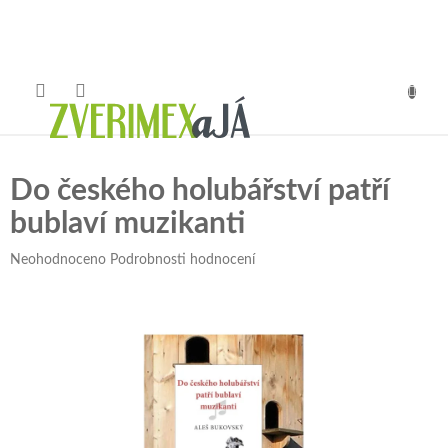
Přejít
na
obsah
NÁKUP
KOŠÍK
Do českého holubářství patří
bublaví muzikanti
Průměrné
Neohodnoceno
Podrobnosti hodnocení
hodnocení
produktu
je
0,0
z
5
hvězdiček.