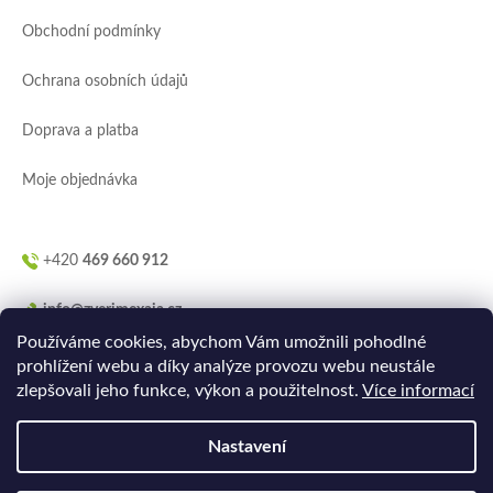
a
Obchodní podmínky
t
í
Ochrana osobních údajů
Doprava a platba
Moje objednávka
+420
469 660 912
info@zverimexaja.cz
Používáme cookies, abychom Vám umožnili pohodlné
prohlížení webu a díky analýze provozu webu neustále
zlepšovali jeho funkce, výkon a použitelnost.
Více informací
Nastavení
Vytvořilo
Ler.studio
na
Shoptetu