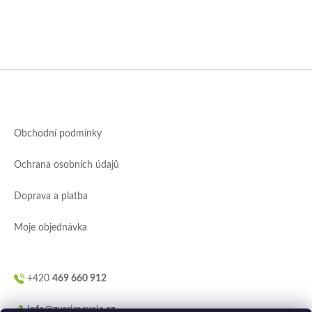
Z
á
p
a
Obchodní podmínky
t
í
Ochrana osobních údajů
Doprava a platba
Moje objednávka
+420
469 660 912
info@zverimexaja.cz