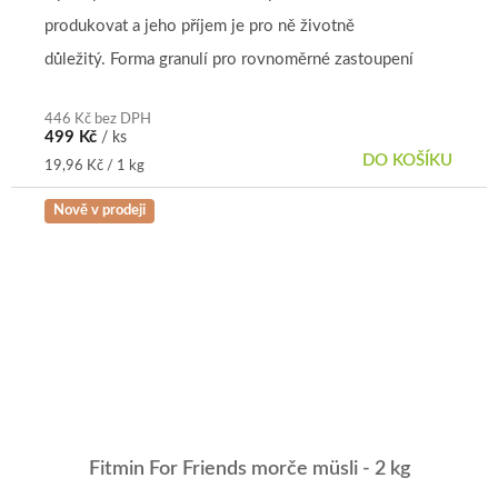
5,0
produkovat a jeho příjem je pro ně životně
z
5
důležitý. Forma granulí pro rovnoměrné zastoupení
hvězdiček.
živin.
446 Kč bez DPH
499 Kč
/ ks
DO KOŠÍKU
Měrná
19,96 Kč / 1 kg
cena:
Nově v prodeji
Fitmin For Friends morče müsli - 2 kg