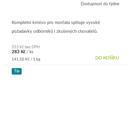
Dostupnost do týdne
Kompletní krmivo pro morčata splňuje vysoké
požadavky odborníků i zkušených chovatelů.
253 Kč bez DPH
283 Kč
/ ks
DO KOŠÍKU
Měrná
141,50 Kč / 1 kg
cena:
Tip