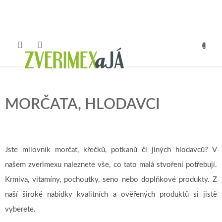
Přejít
na
obsah
NÁKUP
KOŠÍK
MORČATA, HLODAVCI
Jste milovník morčat, křečků, potkanů či jiných hlodavců? V
našem zverimexu naleznete vše, co tato malá stvoření potřebují.
Krmiva, vitamíny, pochoutky, seno nebo doplňkové produkty. Z
naší široké nabídky kvalitních a ověřených produktů si jistě
vyberete.