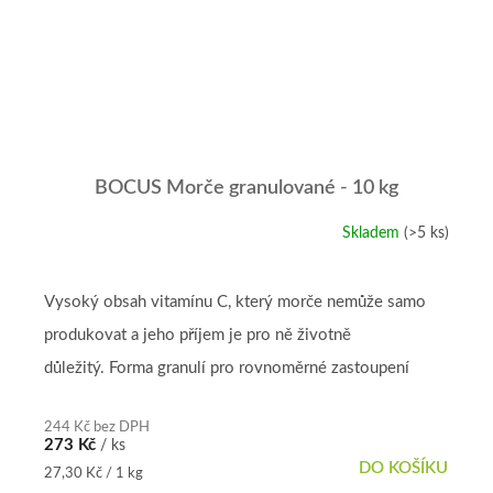
BOCUS Morče granulované - 10 kg
Skladem
(>5 ks)
Průměrné
hodnocení
produktu
je
Vysoký obsah vitamínu C, který morče nemůže samo
5,0
produkovat a jeho příjem je pro ně životně
z
5
důležitý. Forma granulí pro rovnoměrné zastoupení
hvězdiček.
živin.
244 Kč bez DPH
273 Kč
/ ks
DO KOŠÍKU
Měrná
27,30 Kč / 1 kg
cena: