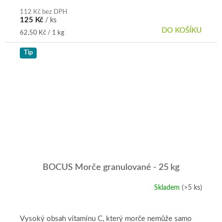
112 Kč bez DPH
125 Kč
/ ks
DO KOŠÍKU
Měrná
62,50 Kč / 1 kg
cena:
Tip
BOCUS Morče granulované - 25 kg
Skladem
(>5 ks)
Průměrné
hodnocení
produktu
je
Vysoký obsah vitamínu C, který morče nemůže samo