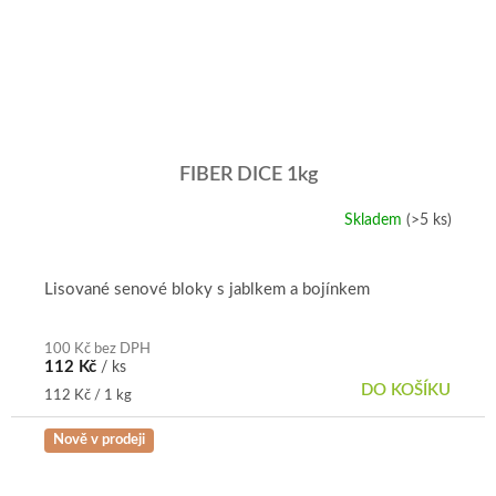
FIBER DICE 1kg
Skladem
(>5 ks)
Lisované senové bloky s jablkem a bojínkem
100 Kč bez DPH
112 Kč
/ ks
DO KOŠÍKU
Měrná
112 Kč / 1 kg
cena:
Nově v prodeji