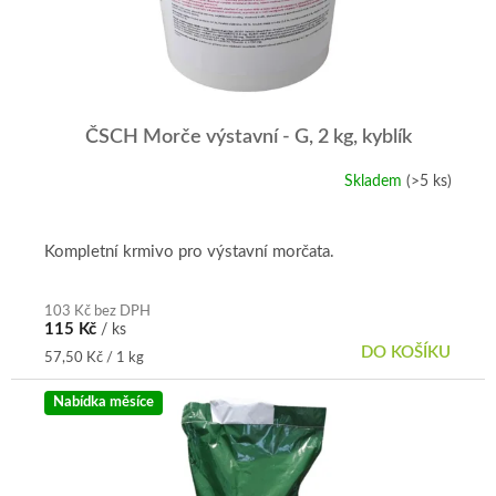
ČSCH Morče výstavní - G, 2 kg, kyblík
Skladem
(>5 ks)
Průměrné
hodnocení
produktu
je
Kompletní krmivo pro výstavní morčata.
5,0
z
5
103 Kč bez DPH
115 Kč
/ ks
hvězdiček.
DO KOŠÍKU
Měrná
57,50 Kč / 1 kg
cena:
Nabídka měsíce