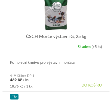
ČSCH Morče výstavní G, 25 kg
Skladem
(>5 ks)
Průměrné
hodnocení
produktu
je
Kompletní krmivo pro výstavní morčata.
5,0
z
5
419 Kč bez DPH
469 Kč
/ ks
hvězdiček.
DO KOŠÍKU
Měrná
18,76 Kč / 1 kg
cena:
Tip