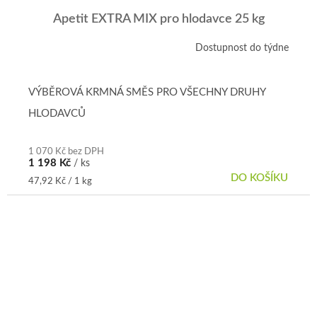
Apetit EXTRA MIX pro hlodavce 25 kg
Dostupnost do týdne
Průměrné
hodnocení
produktu
je
VÝBĚROVÁ KRMNÁ SMĚS PRO VŠECHNY DRUHY
3,0
HLODAVCŮ
z
5
hvězdiček.
1 070 Kč bez DPH
1 198 Kč
/ ks
DO KOŠÍKU
Měrná
47,92 Kč / 1 kg
cena: