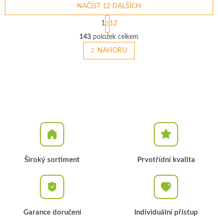
NAČÍST 12 DALŠÍCH
S
1
12
t
O
r
143
položek celkem
v
á
l
NAHORU
n
á
k
o
d
v
a
á
c
n
í
í
p
r
v
k
y
v
Široký sortiment
Prvotřídní kvalita
ý
p
i
s
u
Garance doručení
Individuální přístup