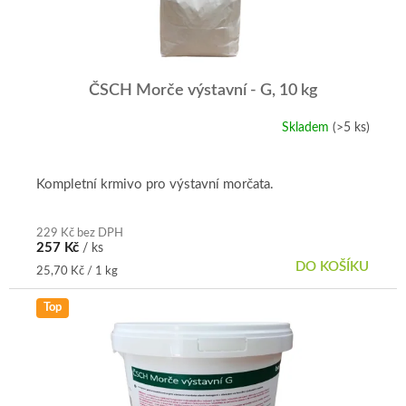
o
d
u
k
t
ČSCH Morče výstavní - G, 10 kg
ů
Skladem
(>5 ks)
Průměrné
hodnocení
produktu
je
Kompletní krmivo pro výstavní morčata.
4,9
z
5
229 Kč bez DPH
257 Kč
/ ks
hvězdiček.
DO KOŠÍKU
Měrná
25,70 Kč / 1 kg
cena:
Top