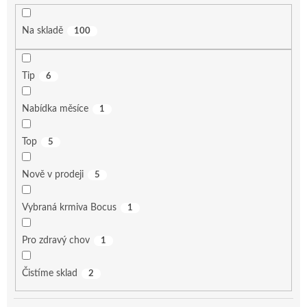
ů
Na skladě
100
Tip
6
Nabídka měsíce
1
Top
5
Nově v prodeji
5
Vybraná krmiva Bocus
1
Pro zdravý chov
1
Čistíme sklad
2