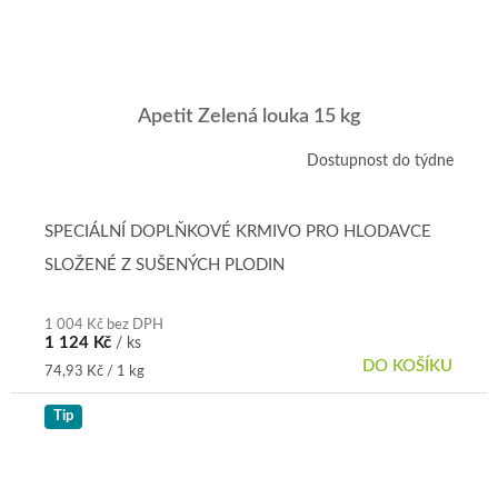
Apetit Zelená louka 15 kg
Dostupnost do týdne
Průměrné
hodnocení
produktu
je
SPECIÁLNÍ DOPLŇKOVÉ KRMIVO PRO HLODAVCE
5,0
SLOŽENÉ Z SUŠENÝCH PLODIN
z
5
hvězdiček.
1 004 Kč bez DPH
1 124 Kč
/ ks
DO KOŠÍKU
Měrná
74,93 Kč / 1 kg
cena:
Tip