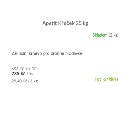
Apetit Křeček 25 kg
Skladem
(2 ks)
Základní krmivo pro drobné hlodavce.
656 Kč bez DPH
735 Kč
/ ks
DO KOŠÍKU
Měrná
29,40 Kč / 1 kg
cena: