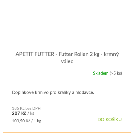
APETIT FUTTER - Futter Rollen 2 kg - krmný
válec
Skladem
(>5 ks)
Doplňkové krmivo pro králíky a hlodavce.
185 Kč bez DPH
207 Kč
/ ks
DO KOŠÍKU
Měrná
103,50 Kč / 1 kg
cena: