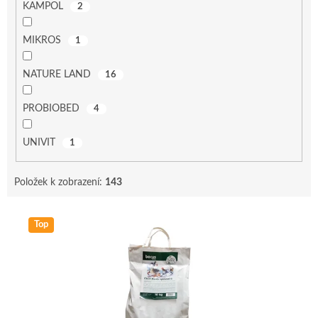
KAMPOL
2
MIKROS
1
NATURE LAND
16
PROBIOBED
4
UNIVIT
1
Položek k zobrazení:
143
V
Top
ý
p
i
s
p
r