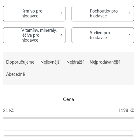
Krmivo pro
Pochoutky pro
hlodavce
hlodavce
Vitamíny, minerály,
Stelivo pro
léčiva pro
hlodavce
hlodavce
Ř
a
Doporučujeme
Nejlevnější
Nejdražší
Nejprodávanější
z
e
Abecedně
n
í
p
Cena
r
o
21
Kč
1198
Kč
d
u
k
t