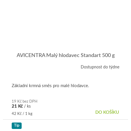
AVICENTRA Malý hlodavec Standart 500 g
Dostupnost do týdne
Základní krmná směs pro malé hlodavce.
19 Kč bez DPH
21 Kč
/ ks
DO KOŠÍKU
Měrná
42 Kč / 1 kg
cena:
Tip