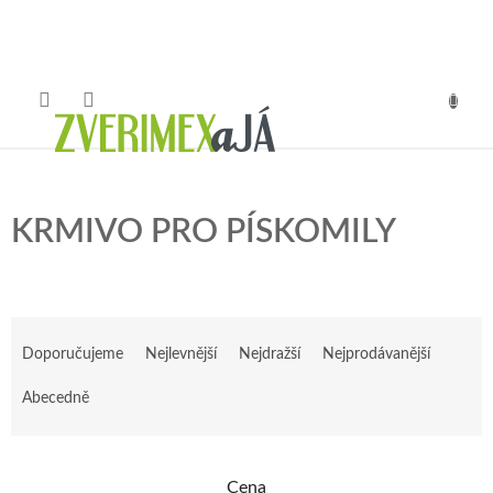
Přejít
na
obsah
NÁKUP
KOŠÍK
KRMIVO PRO PÍSKOMILY
Ř
a
Doporučujeme
Nejlevnější
Nejdražší
Nejprodávanější
z
e
Abecedně
n
í
p
Cena