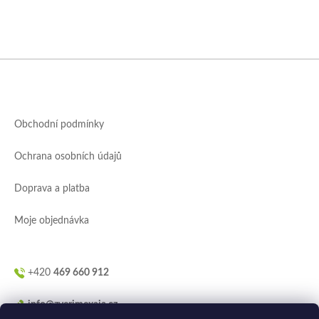
Z
á
p
a
Obchodní podmínky
t
í
Ochrana osobních údajů
Doprava a platba
Moje objednávka
+420
469 660 912
info@zverimexaja.cz