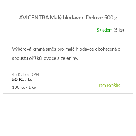
AVICENTRA Malý hlodavec Deluxe 500 g
Skladem
(5 ks)
Výběrová krmná směs pro malé hlodavce obohacená o
spoustu oříšků, ovoce a zeleniny.
45 Kč bez DPH
50 Kč
/ ks
DO KOŠÍKU
Měrná
100 Kč / 1 kg
cena: