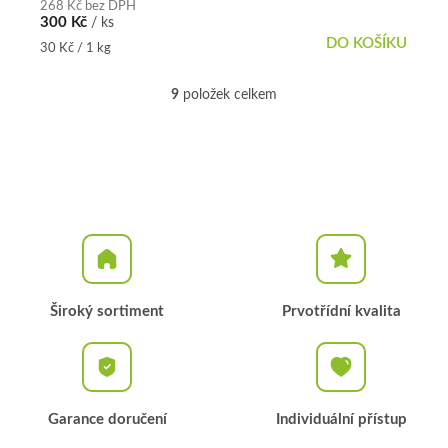
268 Kč bez DPH
300 Kč
/ ks
DO KOŠÍKU
Měrná
30 Kč / 1 kg
cena:
9
položek celkem
O
v
l
á
d
a
c
í
p
r
v
k
Široký sortiment
Prvotřídní kvalita
y
v
ý
p
i
Garance doručení
Individuální přístup
s
u