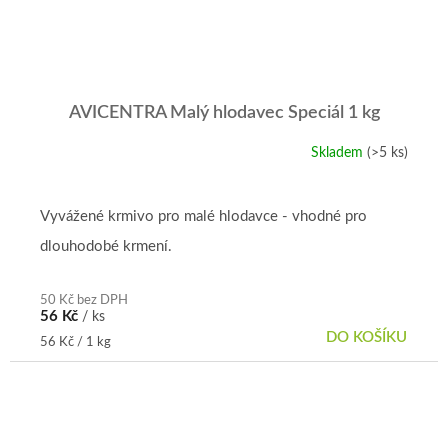
AVICENTRA Malý hlodavec Speciál 1 kg
Skladem
(>5 ks)
Vyvážené krmivo pro malé hlodavce - vhodné pro
dlouhodobé krmení.
50 Kč bez DPH
56 Kč
/ ks
DO KOŠÍKU
Měrná
56 Kč / 1 kg
cena: