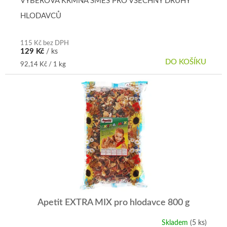
VÝBĚROVÁ KRMNÁ SMĚS PRO VŠECHNY DRUHY
5,0
HLODAVCŮ
z
5
hvězdiček.
115 Kč bez DPH
129 Kč
/ ks
DO KOŠÍKU
Měrná
92,14 Kč / 1 kg
cena:
Apetit EXTRA MIX pro hlodavce 800 g
Skladem
(5 ks)
Průměrné