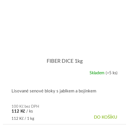
FIBER DICE 1kg
Skladem
(>5 ks)
Lisované senové bloky s jablkem a bojínkem
100 Kč bez DPH
112 Kč
/ ks
DO KOŠÍKU
Měrná
112 Kč / 1 kg
cena: