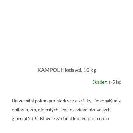
KAMPOL Hlodavci, 10 kg
Skladem
(>5 ks)
Průměrné
hodnocení
produktu
je
Univerzální pokrm pro hlodavce a králíky. Dokonalý mix
5,0
obilovin, zrn, olejnatých semen a vitaminizovaných
z
5
granulátů. Představuje základní krmivo pro mnoho
hvězdiček.
druhů hlodavců, mezi...