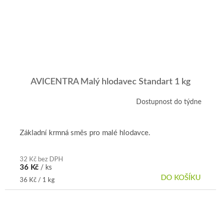
AVICENTRA Malý hlodavec Standart 1 kg
Dostupnost do týdne
Základní krmná směs pro malé hlodavce.
32 Kč bez DPH
36 Kč
/ ks
DO KOŠÍKU
Měrná
36 Kč / 1 kg
cena: