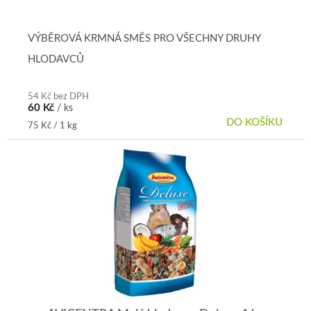
hodnocení
produktu
je
VÝBĚROVÁ KRMNÁ SMĚS PRO VŠECHNY DRUHY
5,0
HLODAVCŮ
z
5
hvězdiček.
54 Kč bez DPH
60 Kč
/ ks
DO KOŠÍKU
Měrná
75 Kč / 1 kg
cena: