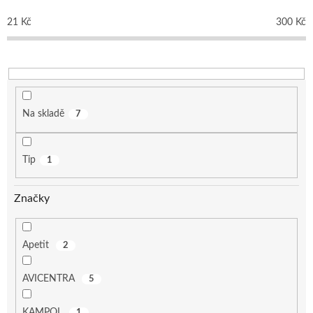
r
o
21
Kč
300
Kč
d
u
k
t
ů
Na skladě
7
Tip
1
Značky
Apetit
2
AVICENTRA
5
KAMPOL
1