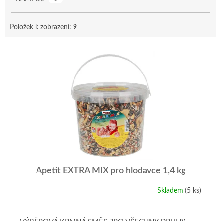
Položek k zobrazení:
9
V
ý
p
i
s
p
r
o
d
u
k
t
Apetit EXTRA MIX pro hlodavce 1,4 kg
ů
Skladem
(5 ks)
Průměrné
hodnocení
produktu
je