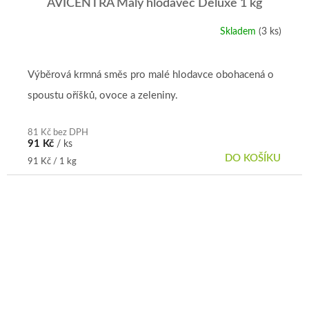
AVICENTRA Malý hlodavec Deluxe 1 kg
Skladem
(3 ks)
Výběrová krmná směs pro malé hlodavce obohacená o
spoustu oříšků, ovoce a zeleniny.
81 Kč bez DPH
91 Kč
/ ks
DO KOŠÍKU
Měrná
91 Kč / 1 kg
cena: