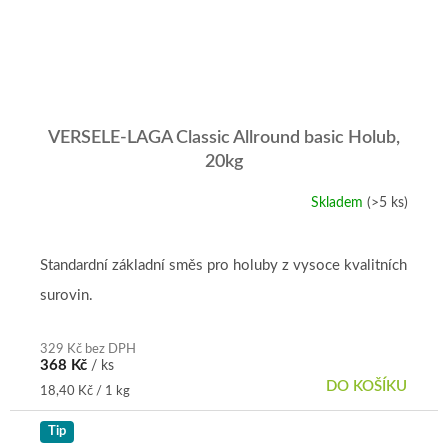
VERSELE-LAGA Classic Allround basic Holub,
20kg
Skladem
(>5 ks)
Průměrné
hodnocení
produktu
je
Standardní základní směs pro holuby z vysoce kvalitních
5,0
surovin.
z
5
hvězdiček.
329 Kč bez DPH
368 Kč
/ ks
DO KOŠÍKU
Měrná
18,40 Kč / 1 kg
cena:
Tip