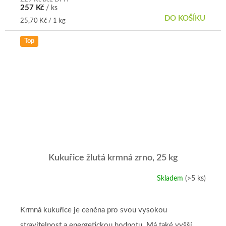
257 Kč
/ ks
hvězdiček.
DO KOŠÍKU
Měrná
25,70 Kč / 1 kg
cena:
Top
Kukuřice žlutá krmná zrno, 25 kg
Skladem
(>5 ks)
Průměrné
hodnocení
produktu
je
Krmná kukuřice je ceněna pro svou vysokou
4,8
stravitelnost a energetickou hodnotu. Má také vyšší