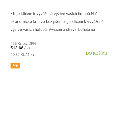
EK je klíčem k vyvážené výživě vašich holubů Naše
ekonomické krmivo bez pšenice je klíčem k vyvážené
výživě vašich holubů. Vyvážená strava, bohatá na
rozmanité složky, pomáhá...
458 Kč bez DPH
513 Kč
/ ks
DO KOŠÍKU
Měrná
20,52 Kč / 1 kg
cena:
Top