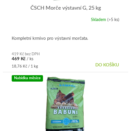
ČSCH Morče výstavní G, 25 kg
Skladem
(>5 ks)
Průměrné
hodnocení
produktu
je
Kompletní krmivo pro výstavní morčata.
5,0
z
5
419 Kč bez DPH
469 Kč
/ ks
hvězdiček.
DO KOŠÍKU
Měrná
18,76 Kč / 1 kg
cena:
Nabídka měsíce