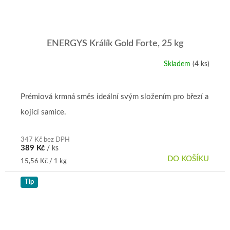
ENERGYS Králík Gold Forte, 25 kg
Skladem
(4 ks)
Průměrné
hodnocení
produktu
je
Prémiová krmná směs ideální svým složením pro březí a
5,0
kojící samice.
z
5
hvězdiček.
347 Kč bez DPH
389 Kč
/ ks
DO KOŠÍKU
Měrná
15,56 Kč / 1 kg
cena:
Tip