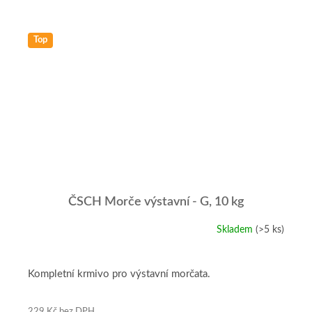
Top
ČSCH Morče výstavní - G, 10 kg
Skladem
(>5 ks)
Průměrné
hodnocení
produktu
je
Kompletní krmivo pro výstavní morčata.
4,9
z
5
229 Kč bez DPH