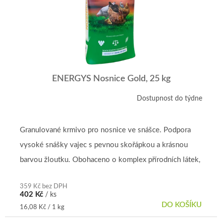
ENERGYS Nosnice Gold, 25 kg
Dostupnost do týdne
Průměrné
hodnocení
produktu
je
Granulované krmivo pro nosnice ve snášce. Podpora
5,0
vysoké snášky vajec s pevnou skořápkou a krásnou
z
5
barvou žloutku. Obohaceno o komplex přírodních látek,
hvězdiček.
který působí proti...
359 Kč bez DPH
402 Kč
/ ks
DO KOŠÍKU
Měrná
16,08 Kč / 1 kg
cena: