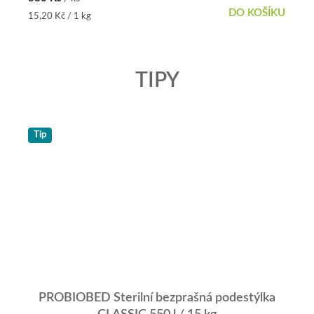
DO KOŠÍKU
Měrná
15,20 Kč / 1 kg
cena:
TIPY
Tip
PROBIOBED Sterilní bezprašná podestýlka