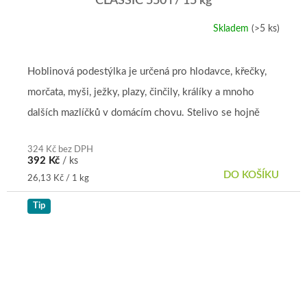
CLASSIC 550 l / 15 kg
Skladem
(>5 ks)
Průměrné
hodnocení
produktu
je
Hoblinová podestýlka je určená pro hlodavce, křečky,
4,9
morčata, myši, ježky, plazy, činčily, králíky a mnoho
z
5
dalších mazlíčků v domácím chovu. Stelivo se hojně
hvězdiček.
využívá také ve...
324 Kč bez DPH
392 Kč
/ ks
DO KOŠÍKU
Měrná
26,13 Kč / 1 kg
cena:
Tip