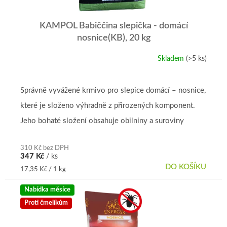
KAMPOL Babiččina slepička - domácí
nosnice(KB), 20 kg
Skladem
(>5 ks)
Průměrné
hodnocení
produktu
je
Správně vyvážené krmivo pro slepice domácí – nosnice,
5,0
které je složeno výhradně z přirozených komponent.
z
5
Jeho bohaté složení obsahuje obilniny a suroviny
hvězdiček.
rozdrcené diskovou...
310 Kč bez DPH
347 Kč
/ ks
DO KOŠÍKU
Měrná
17,35 Kč / 1 kg
cena:
Nabídka měsíce
Proti čmelíkům