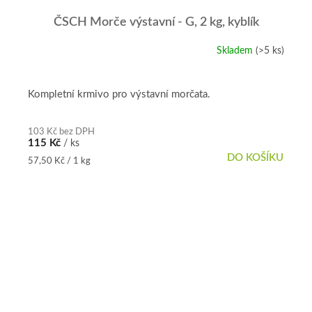
ČSCH Morče výstavní - G, 2 kg, kyblík
Skladem
(>5 ks)
Průměrné
hodnocení
produktu
je
Kompletní krmivo pro výstavní morčata.
5,0
z
5
103 Kč bez DPH
115 Kč
/ ks
hvězdiček.
DO KOŠÍKU
Měrná
57,50 Kč / 1 kg
cena: