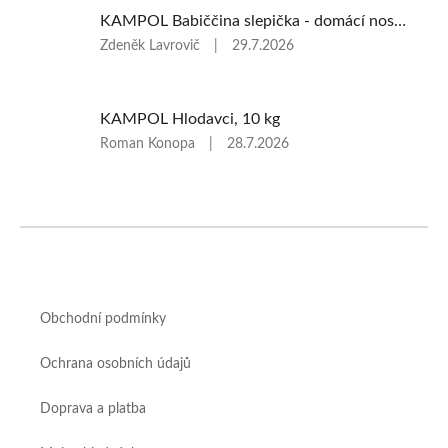
KAMPOL Babiččina slepička - domácí nosnice(KB), 20 kg
Hodnocení
Zdeněk Lavrovič
|
29.7.2026
produktu
je
5
KAMPOL Hlodavci, 10 kg
z
5
Hodnocení
Roman Konopa
|
28.7.2026
hvězdiček.
produktu
je
5
z
Z
5
á
hvězdiček.
p
a
Obchodní podmínky
t
í
Ochrana osobních údajů
Doprava a platba