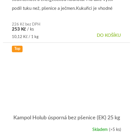
z
5
podíl tuku než, pšenice a ječmen.Kukuřici je vhodné
hvězdiček.
přidávat do krmné směsi všem...
226 Kč bez DPH
253 Kč
/ ks
DO KOŠÍKU
Měrná
10,12 Kč / 1 kg
cena:
Top
Kampol Holub úsporná bez pšenice (EK) 25 kg
Skladem
(>5 ks)