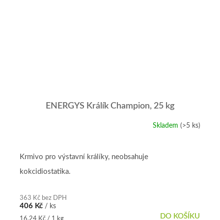
ENERGYS Králík Champion, 25 kg
Skladem
(>5 ks)
Průměrné
hodnocení
produktu
je
Krmivo pro výstavní králíky, neobsahuje
5,0
kokcidiostatika.
z
5
hvězdiček.
363 Kč bez DPH
406 Kč
/ ks
DO KOŠÍKU
Měrná
16,24 Kč / 1 kg