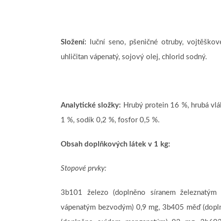
Složení:
luční seno, pšeničné otruby, vojtěškové
uhličitan vápenatý, sojový olej, chlorid sodný.
Analytické složky:
Hrubý protein 16 %, hrubá vlá
1 %, sodík 0,2 %, fosfor 0,5 %.
Obsah doplňkových látek v 1 kg
:
Stopové prvky:
3b101 železo (doplněno síranem železnatým
vápenatým bezvodým) 0,9 mg, 3b405 měď (dopl