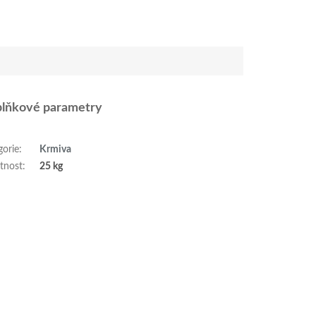
lňkové parametry
gorie
:
Krmiva
tnost
:
25 kg