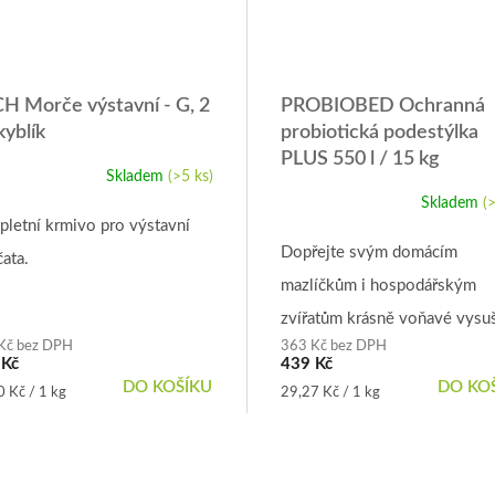
H Morče výstavní - G, 2
PROBIOBED Ochranná
kyblík
probiotická podestýlka
PLUS 550 l / 15 kg
Skladem
(>5 ks)
ěrné
ocení
Skladem
(
Průměrné
uktu
letní krmivo pro výstavní
hodnocení
produktu
Dopřejte svým domácím
ata.
je
mazlíčkům i hospodářským
4,9
z
zvířatům krásně voňavé vysu
iček.
5
Kč bez DPH
363 Kč bez DPH
hobliny ze smrkového dřeva
hvězdiček.
 Kč
439 Kč
obohacené o probiotickou ku
DO KOŠÍKU
DO KO
á
Měrná
 Kč / 1 kg
29,27 Kč / 1 kg
cena:
ProBioSORB.