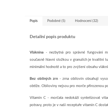
Popis
Podobné (5)
Hodnocení (32)
Detailní popis produktu
Vláknina
- nezbytná pro správné fungování mi
současně hlavní složkou v granulích je kvalitní l
minimální hodnotě a to pro zvýšení obsahu vlákni
Bez obilných zrn
- zrna obilovin obsahují vys
obtíže. Obiloviny nejsou pro morče přirozenou 
Vitamin C - morčata nedokáží syntetizovat vit
potravy, proto je v naší receptuře vitamín C dost