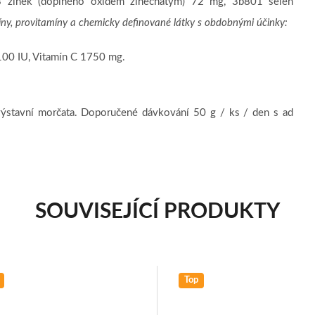
 zinek (doplněno oxidem zinečnatým) 72 mg, 3b801 selen
ny, provitamíny a chemicky definované látky s obdobnými účinky:
00 IU, Vitamín C 1750 mg.
ýstavní morčata. Doporučené dávkování 50 g / ks / den s ad
SOUVISEJÍCÍ PRODUKTY
Top