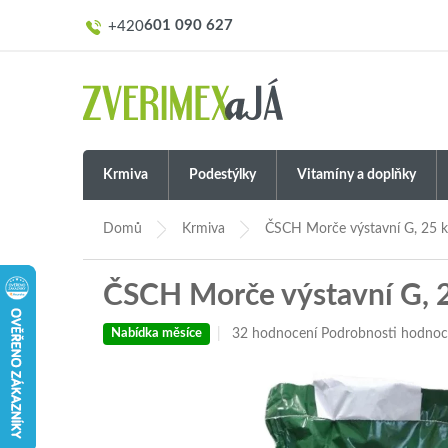
Přejít
601 090 627
na
obsah
Krmiva
Podestýlky
Vitamíny a doplňky
Domů
Krmiva
ČSCH Morče výstavní G, 25 
ČSCH Morče výstavní G, 
Průměrné
32 hodnocení
Podrobnosti hodnoc
Nabídka měsíce
hodnocení
produktu
je
5,0
z
5