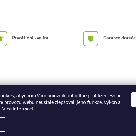
Prvotřídní kvalita
Garance doruče
Doprava a platba
Moje objednávka
ookies, abychom Vám umožnili pohodlné prohlížení webu
ze provozu webu neustále zlepšovali jeho funkce, výkon a
.
Více informací
í
a.