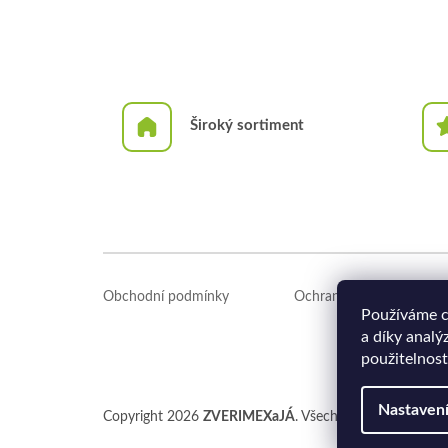
Široký sortiment
Z
á
Obchodní podmínky
Ochrana osobních údajů
p
Používáme c
a
a díky analý
t
použitelnost
í
Nastaven
Copyright 2026
ZVERIMEXaJÁ
. Všechna práva vyhrazen