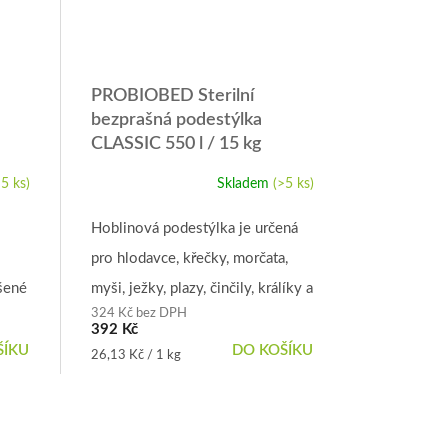
PROBIOBED Sterilní
bezprašná podestýlka
CLASSIC 550 l / 15 kg
>5 ks)
Skladem
(>5 ks)
Průměrné
hodnocení
produktu
Hoblinová podestýlka je určená
je
pro hlodavce, křečky, morčata,
4,9
z
šené
myši, ježky, plazy, činčily, králíky a
5
324 Kč bez DPH
mnoho dalších mazlíčků v
hvězdiček.
392 Kč
lturu
domácím chovu. Stelivo se hojně
ŠÍKU
DO KOŠÍKU
Měrná
26,13 Kč / 1 kg
cena:
využívá také ve...