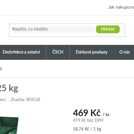
Jak nakupova
Hledat
Dezinfekce a ostatní
ČSCH
Dárkové poukazy
O nás
kg
25 kg
ení
Značka:
BOCUS
469 Kč
/ ks
419 Kč bez DPH
Měrná
18,76 Kč / 1 kg