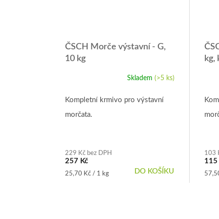
ČSCH Morče výstavní - G,
ČSC
10 kg
kg, 
Skladem
(>5 ks)
Průměrné
Prům
hodnocení
hodn
produktu
prod
Kompletní krmivo pro výstavní
Komp
je
je
morčata.
morč
4,9
5,0
z
z
5
5
hvězdiček.
hvězd
229 Kč bez DPH
103 
257 Kč
115
DO KOŠÍKU
Měrná
Měrn
25,70 Kč / 1 kg
57,50
cena:
cena: