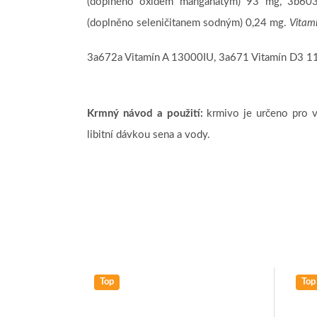
(doplněno oxidem manganatým) 93 mg, 3b603
(doplněno seleničitanem sodným) 0,24 mg.
Vitamí
3a672a Vitamín A 13000IU, 3a671 Vitamín D3 11
Krmný návod a použití:
krmivo je určeno pro v
libitní dávkou sena a vody.
Top
Top