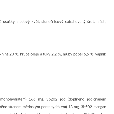
 úsušky, sladový květ, slunečnicový extrahovaný šrot, hrách,
knina 20 %, hrubé oleje a tuky 2,2 %, hrubý popel
6,5 %, vápník
 monohydrátem) 166 mg, 3b202 jód (doplněno jodičnanem
něno síranem měďnatým pentahydrátem) 13 mg, 3b502 mangan