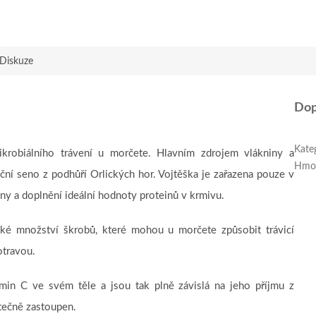
Diskuze
Dop
Kate
krobiálního trávení u morčete. Hlavním zdrojem vlákniny a
Hmo
uční seno z podhůří Orlických hor. Vojtěška je zařazena pouze v
ny a doplnění ideální hodnoty proteinů v krmivu.
oké množství škrobů, které mohou u morčete způsobit trávicí
potravou.
amin C ve svém těle a jsou tak plně závislá na jeho příjmu z
atečně zastoupen.