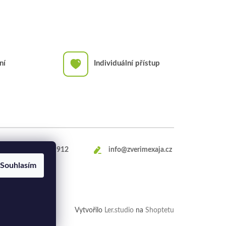
ní
Individuální přístup
+420
469 660 912
info@zverimexaja.cz
Souhlasím
Vytvořilo
Ler.studio
na
Shoptetu