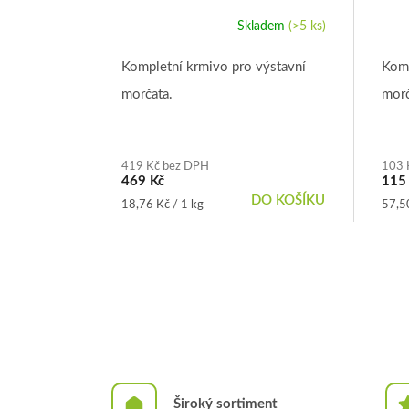
Skladem
(>5 ks)
Průměrné
Prům
hodnocení
hodn
produktu
prod
Kompletní krmivo pro výstavní
Komp
je
je
morčata.
morč
5,0
5,0
z
z
5
5
hvězdiček.
hvězd
419 Kč bez DPH
103 
469 Kč
115
DO KOŠÍKU
Měrná
Měrn
18,76 Kč / 1 kg
57,50
cena:
cena:
Široký sortiment