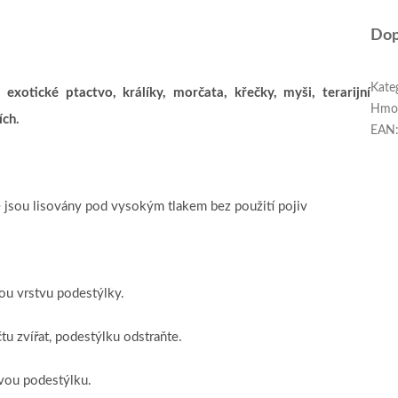
Dop
Kate
xotické ptactvo, králíky, morčata, křečky, myši, terarijní
Hmo
ích.
EAN
ré jsou lisovány pod vysokým tlakem bez použití pojiv
ou vrstvu podestýlky.
tu zvířat, podestýlku odstraňte.
vou podestýlku.