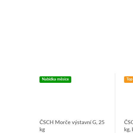
Nabídka měsíce
Top
ČSCH Morče výstavní G, 25
ČSC
kg
kg, 