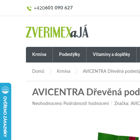
Přejít
601 090 627
na
obsah
Krmiva
Podestýlky
Vitamíny a doplňky
Domů
Krmiva
AVICENTRA Dřevěná podestýlk
AVICENTRA Dřevěná podes
Průměrné
Neohodnoceno
Podrobnosti hodnocení
Značka:
AVI
hodnocení
produktu
je
0,0
z
5