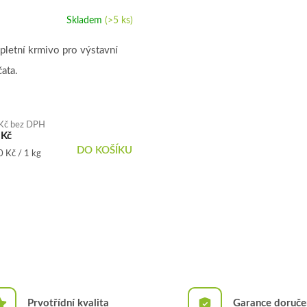
Skladem
(>5 ks)
ěrné
ocení
uktu
letní krmivo pro výstavní
ata.
iček.
Kč bez DPH
 Kč
DO KOŠÍKU
á
 Kč / 1 kg
Prvotřídní kvalita
Garance doruče