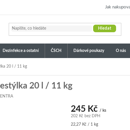
Jak nakupova
Hledat
Dezinfekce a ostatní
ČSCH
Dárkové poukazy
O nás
a 20 l / 11 kg
týlka 20 l / 11 kg
CENTRA
245 Kč
/ ks
202 Kč bez DPH
Měrná
22,27 Kč / 1 kg
cena: