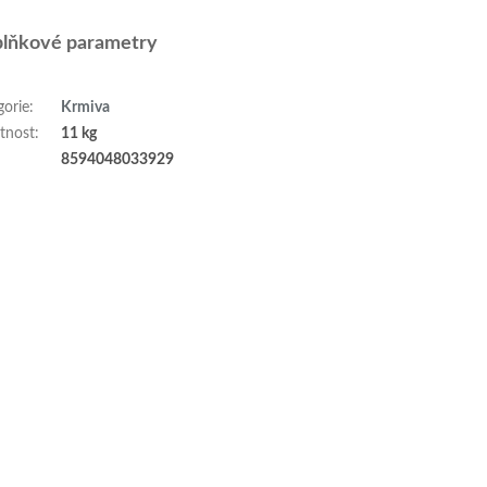
lňkové parametry
gorie
:
Krmiva
tnost
:
11 kg
:
8594048033929