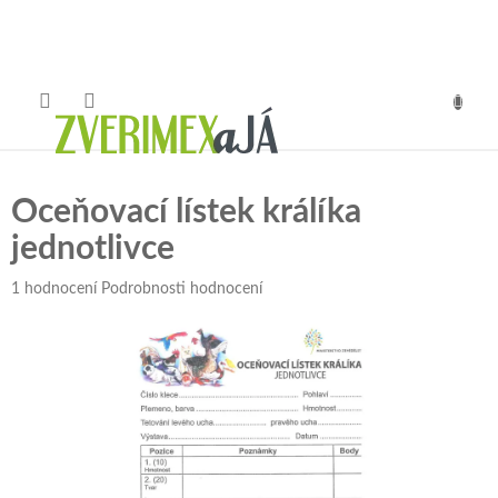
Přejít
na
obsah
NÁKUP
KOŠÍK
Oceňovací lístek králíka
jednotlivce
Průměrné
1 hodnocení
Podrobnosti hodnocení
hodnocení
produktu
je
5,0
z
5
hvězdiček.