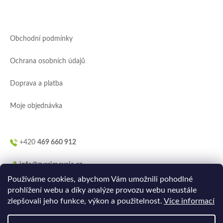
á
p
a
Obchodní podmínky
t
í
Ochrana osobních údajů
Doprava a platba
Moje objednávka
+420
469 660 912
info@zverimexaja.cz
Používáme cookies, abychom Vám umožnili pohodlné
prohlížení webu a díky analýze provozu webu neustále
zlepšovali jeho funkce, výkon a použitelnost.
Více informací