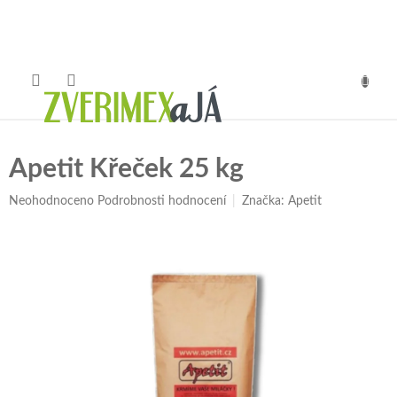
Přejít
na
obsah
NÁKUP
KOŠÍK
Apetit Křeček 25 kg
Průměrné
Neohodnoceno
Podrobnosti hodnocení
Značka:
Apetit
hodnocení
produktu
je
0,0
z
5
hvězdiček.