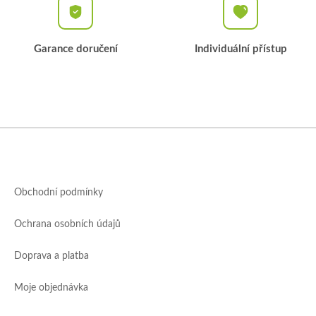
Garance doručení
Individuální přístup
Z
á
p
a
Obchodní podmínky
t
í
Ochrana osobních údajů
Doprava a platba
Moje objednávka