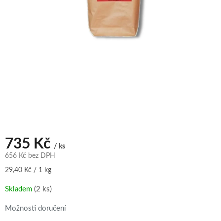
735 Kč
/ ks
656 Kč bez DPH
Měrná
29,40 Kč / 1 kg
cena:
Skladem
(2 ks)
Možnosti doručení