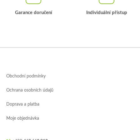
Garance doručení
Individuální přístup
Z
á
p
a
Obchodní podmínky
t
í
Ochrana osobních údajů
Doprava a platba
Moje objednávka