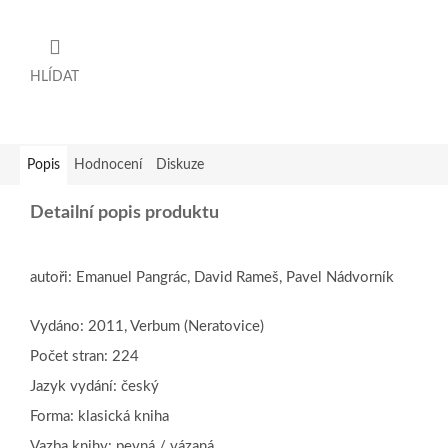
HLÍDAT
Popis
Hodnocení
Diskuze
Detailní popis produktu
autoři: Emanuel Pangrác, David Rameš, Pavel Nádvorník
Vydáno: 2011, Verbum (Neratovice)
Počet stran: 224
Jazyk vydání: český
Forma: klasická kniha
Vazba knihy: pevná / vázaná