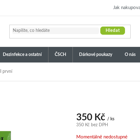
Jak nakupova
Hledat
Dezinfekce a ostatní
ČSCH
Dárkové poukazy
O nás
 první
350 Kč
/ ks
350 Kč bez DPH
Měrná
Momentálně nedostupné
cena: