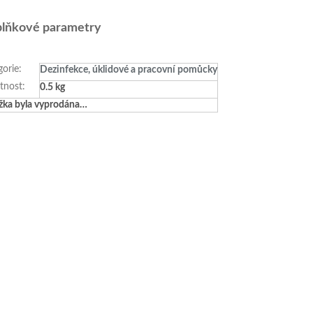
lňkové parametry
gorie
:
Dezinfekce, úklidové a pracovní pomůcky
tnost
:
0.5 kg
žka byla vyprodána…