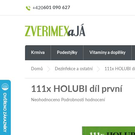
Přejít
601 090 627
na
obsah
Krmiva
Podestýlky
Vitamíny a doplňky
Domů
Dezinfekce a ostatní
111x HOLUBI díl
111x HOLUBI díl první
Průměrné
Neohodnoceno
Podrobnosti hodnocení
hodnocení
produktu
je
0,0
z
5