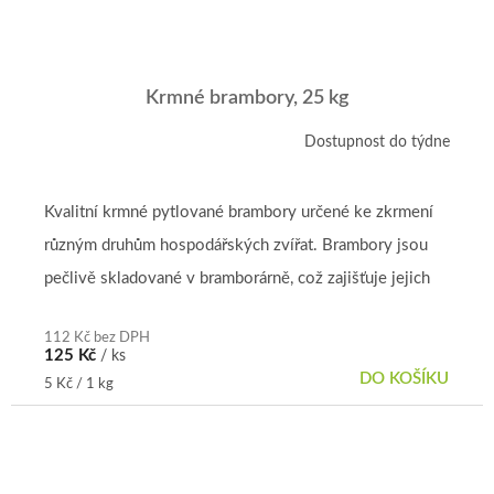
Krmné brambory, 25 kg
Dostupnost do týdne
Kvalitní krmné pytlované brambory určené ke zkrmení
různým druhům hospodářských zvířat. Brambory jsou
pečlivě skladované v bramborárně, což zajišťuje jejich
dobrou kvalitu...
112 Kč bez DPH
125 Kč
/ ks
DO KOŠÍKU
Měrná
5 Kč / 1 kg
cena: