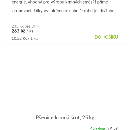
energie, vhodný pro výrobu krmných směsí i přímé
z
5
zkrmování. Díky vysokému obsahu škrobu je ideálním
hvězdiček.
krmivem pro širokou...
235 Kč bez DPH
263 Kč
/ ks
DO KOŠÍKU
Měrná
10,52 Kč / 1 kg
cena:
Pšenice krmná šrot, 25 kg
Skladem
(>5 ks)