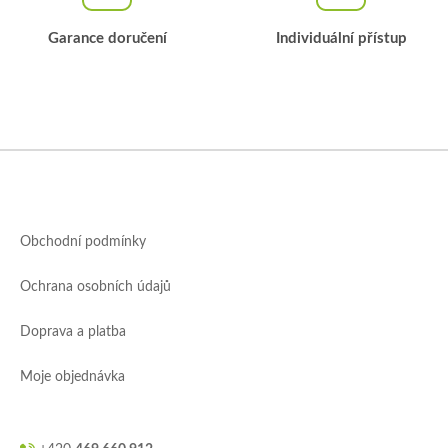
u
Garance doručení
Individuální přístup
Z
á
p
a
Obchodní podmínky
t
í
Ochrana osobních údajů
Doprava a platba
Moje objednávka