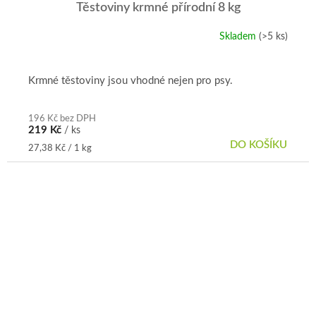
Těstoviny krmné přírodní 8 kg
Skladem
(>5 ks)
Krmné těstoviny jsou vhodné nejen pro psy.
196 Kč bez DPH
219 Kč
/ ks
DO KOŠÍKU
Měrná
27,38 Kč / 1 kg
cena: