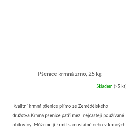
Pšenice krmná zrno, 25 kg
Skladem
(>5 ks)
Průměrné
hodnocení
produktu
je
Kvalitní krmná pšenice přímo ze Zemědělského
5,0
družstva.Krmná pšenice patří mezi nejčastěji používané
z
5
obiloviny. Můžeme jí krmit samostatně nebo v krmných
hvězdiček.
směsích a je nezbytnou...