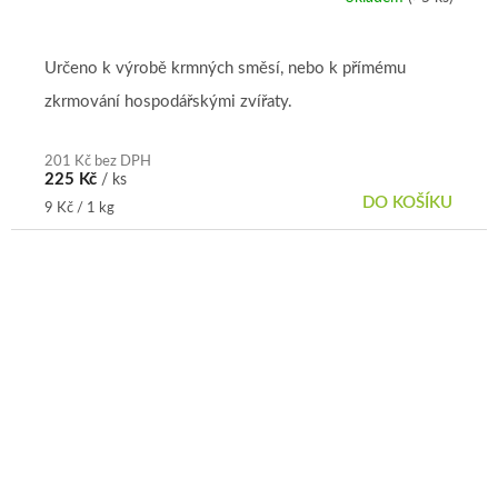
Určeno k výrobě krmných směsí, nebo k přímému
zkrmování hospodářskými zvířaty.
201 Kč bez DPH
225 Kč
/ ks
DO KOŠÍKU
Měrná
9 Kč / 1 kg
cena: