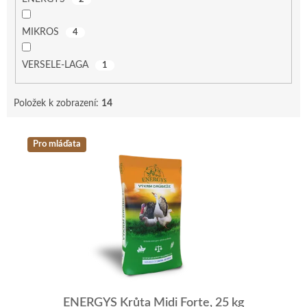
MIKROS
4
VERSELE-LAGA
1
Položek k zobrazení:
14
V
Pro mláďata
ý
p
i
s
p
r
o
d
u
k
t
ENERGYS Krůta Midi Forte, 25 kg