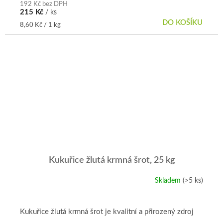
192 Kč bez DPH
215 Kč
/ ks
DO KOŠÍKU
Měrná
8,60 Kč / 1 kg
cena:
Kukuřice žlutá krmná šrot, 25 kg
Skladem
(>5 ks)
Průměrné
hodnocení
produktu
je
Kukuřice žlutá krmná šrot je kvalitní a přirozený zdroj
5,0