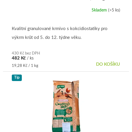
ů
Skladem
(>5 ks)
Kvalitní granulované krmivo s kokcidiostatiky pro
výkrm krůt od 5. do 12. týdne věku.
430 Kč bez DPH
482 Kč
/ ks
DO KOŠÍKU
Měrná
19,28 Kč / 1 kg
cena:
Tip