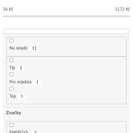
r
o
56
Kč
1172
Kč
d
u
k
t
ů
Na skladě
11
Tip
2
Pro mláďata
1
Top
1
Značky
ENERGYS
2