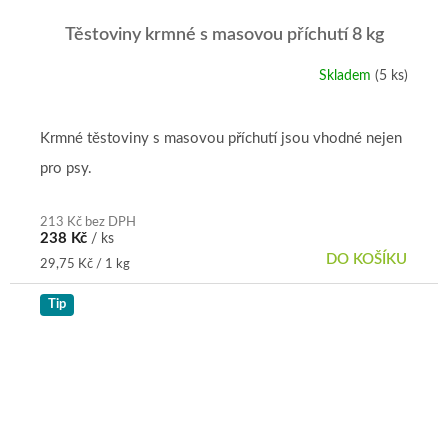
Těstoviny krmné s masovou příchutí 8 kg
Skladem
(5 ks)
Průměrné
hodnocení
produktu
je
Krmné těstoviny s masovou příchutí jsou vhodné nejen
5,0
pro psy.
z
5
hvězdiček.
213 Kč bez DPH
238 Kč
/ ks
DO KOŠÍKU
Měrná
29,75 Kč / 1 kg
cena:
Tip