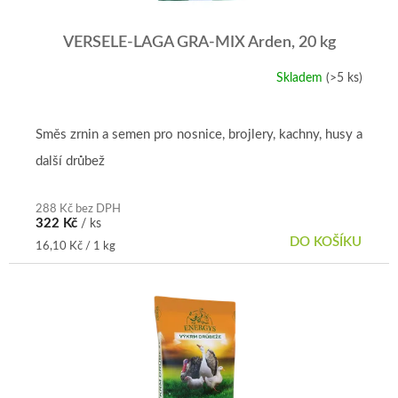
VERSELE-LAGA GRA-MIX Arden, 20 kg
Skladem
(>5 ks)
Směs zrnin a semen pro nosnice, brojlery, kachny, husy a
další drůbež
288 Kč bez DPH
322 Kč
/ ks
DO KOŠÍKU
Měrná
16,10 Kč / 1 kg
cena: