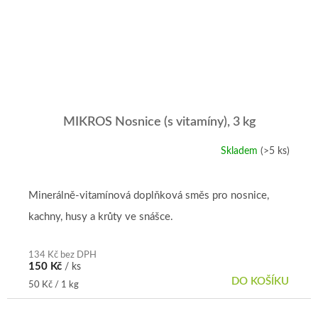
MIKROS Nosnice (s vitamíny), 3 kg
Skladem
(>5 ks)
Minerálně-vitamínová doplňková směs pro nosnice,
kachny, husy a krůty ve snášce.
134 Kč bez DPH
150 Kč
/ ks
DO KOŠÍKU
Měrná
50 Kč / 1 kg
cena: