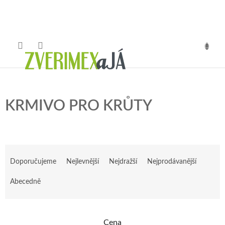
Přejít
na
obsah
NÁKUP
KOŠÍK
KRMIVO PRO KRŮTY
Ř
a
Doporučujeme
Nejlevnější
Nejdražší
Nejprodávanější
z
e
Abecedně
n
í
p
Cena