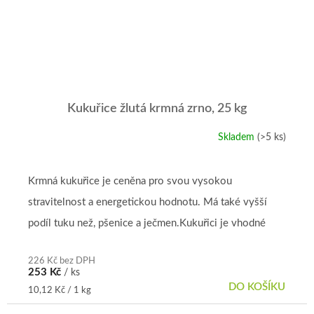
Kukuřice žlutá krmná zrno, 25 kg
Skladem
(>5 ks)
Průměrné
hodnocení
produktu
je
Krmná kukuřice je ceněna pro svou vysokou
4,8
stravitelnost a energetickou hodnotu. Má také vyšší
z
5
podíl tuku než, pšenice a ječmen.Kukuřici je vhodné
hvězdiček.
přidávat do krmné směsi všem...
226 Kč bez DPH
253 Kč
/ ks
DO KOŠÍKU
Měrná
10,12 Kč / 1 kg
cena: