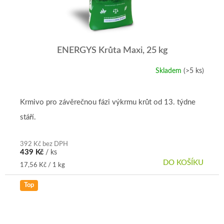
ENERGYS Krůta Maxi, 25 kg
Skladem
(>5 ks)
Krmivo pro závěrečnou fázi výkrmu krůt od 13. týdne
stáří.
392 Kč bez DPH
439 Kč
/ ks
DO KOŠÍKU
Měrná
17,56 Kč / 1 kg
cena:
Top