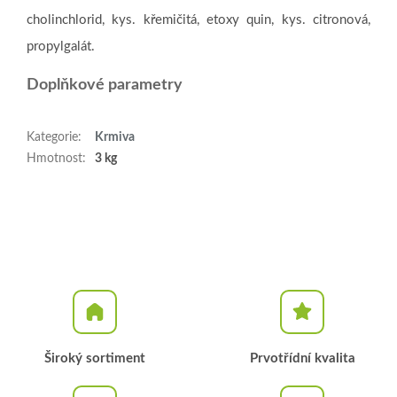
cholinchlorid, kys. křemičitá, etoxy quin, kys. citronová,
propylgalát.
Doplňkové parametry
Kategorie
:
Krmiva
Hmotnost
:
3 kg
Široký sortiment
Prvotřídní kvalita