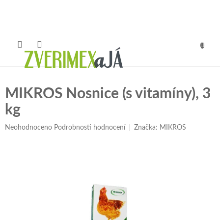
Přejít
na
obsah
NÁKUP
KOŠÍK
MIKROS Nosnice (s vitamíny), 3
kg
Průměrné
Neohodnoceno
Podrobnosti hodnocení
Značka:
MIKROS
hodnocení
produktu
je
0,0
z
5
hvězdiček.