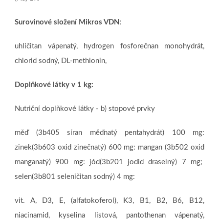
Surovinové složení Mikros VDN
:
uhličitan vápenatý, hydrogen fosforečnan monohydrát,
chlorid sodný, DL-methionin,
Doplňkové látky v 1 kg:
Nutriční doplňkové látky - b) stopové prvky
měď (3b405 síran měďnatý pentahydrát) 100 mg:
zinek(3b603 oxid zinečnatý) 600 mg: mangan (3b502 oxid
manganatý) 900 mg: jód(3b201 jodid draselný) 7 mg;
selen(3b801 seleničitan sodný) 4 mg:
vit. A, D3, E, (alfatokoferol), K3, B1, B2, B6, B12,
niacinamid, kyselina listová, pantothenan vápenatý,