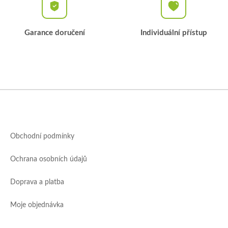
Garance doručení
Individuální přístup
Z
á
p
a
Obchodní podmínky
t
í
Ochrana osobních údajů
Doprava a platba
Moje objednávka