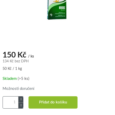
150 Kč
/ ks
134 Kč bez DPH
Měrná
50 Kč / 1 kg
cena:
Skladem
(>5 ks)
Možnosti doručení
Přidat do košíku