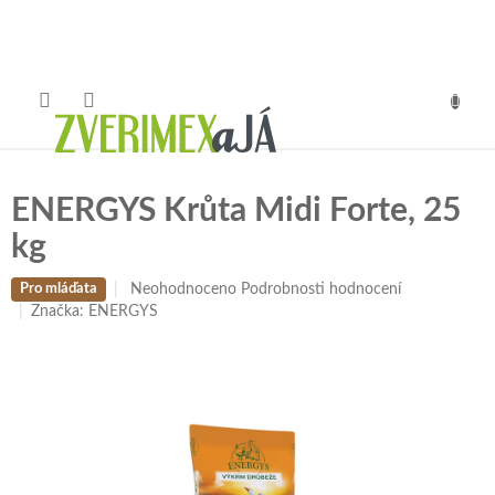
Přejít
na
obsah
NÁKUP
KOŠÍK
ENERGYS Krůta Midi Forte, 25
kg
Průměrné
Neohodnoceno
Podrobnosti hodnocení
Pro mláďata
hodnocení
Značka:
ENERGYS
produktu
je
0,0
z
5
hvězdiček.