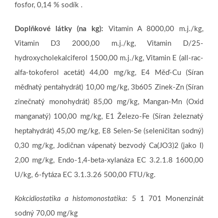
fosfor, 0,14 % sodík .
Doplňkové látky (na kg):
Vitamin A 8000,00 m.j./kg,
Vitamin D3 2000,00 m.j./kg, Vitamin D/25-
hydroxycholekalciferol 1500,00 m.j./kg, Vitamin E (all-rac-
alfa-tokoferol acetát) 44,00 mg/kg, E4 Měď-Cu (Síran
měďnatý pentahydrát) 10,00 mg/kg, 3b605 Zinek-Zn (Síran
zinečnatý monohydrát) 85,00 mg/kg, Mangan-Mn (Oxid
manganatý) 100,00 mg/kg, E1 Železo-Fe (Síran železnatý
heptahydrát) 45,00 mg/kg, E8 Selen-Se (seleničitan sodný)
0,30 mg/kg, Jodičnan vápenatý bezvodý Ca(JO3)2 (jako I)
2,00 mg/kg, Endo-1,4-beta-xylanáza EC 3.2.1.8 1600,00
U/kg, 6-fytáza EC 3.1.3.26 500,00 FTU/kg.
Kokcidiostatika a histomonostatika:
5 1 701 Monenzinát
sodný 70,00 mg/kg