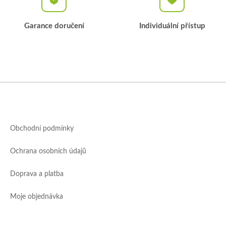
Garance doručení
Individuální přístup
Z
á
p
a
Obchodní podmínky
t
í
Ochrana osobních údajů
Doprava a platba
Moje objednávka