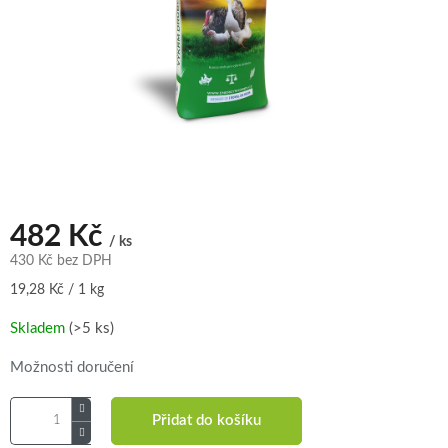
482 Kč
/ ks
430 Kč bez DPH
Měrná
19,28 Kč / 1 kg
cena:
Skladem
(>5 ks)
Možnosti doručení
Přidat do košíku