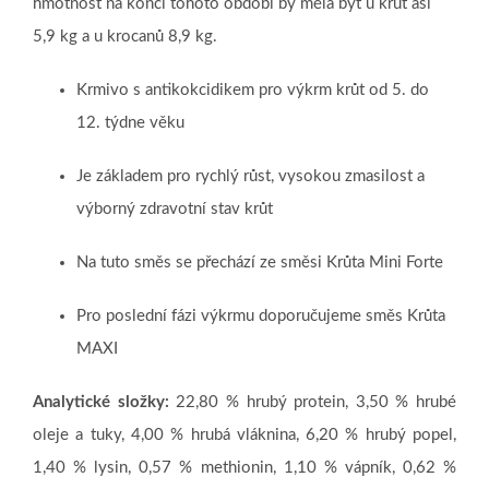
hmotnost na konci tohoto období by měla být u krůt asi
5,9 kg a u krocanů 8,9 kg.
Krmivo s antikokcidikem pro výkrm krůt od 5. do
12. týdne věku
Je základem pro rychlý růst, vysokou zmasilost a
výborný zdravotní stav krůt
Na tuto směs se přechází ze směsi Krůta Mini Forte
Pro poslední fázi výkrmu doporučujeme směs Krůta
MAXI
Analytické složky:
22,80 %
hrubý protein, 3,50 % hrubé
oleje a tuky, 4,00 % hrubá vláknina, 6,20 % hrubý popel,
1,40 % lysin, 0,57 % methionin, 1,10 % vápník, 0,62 %