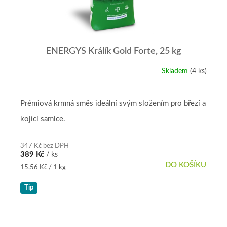
ENERGYS Králík Gold Forte, 25 kg
Skladem
(4 ks)
Průměrné
hodnocení
produktu
je
Prémiová krmná směs ideální svým složením pro březí a
5,0
kojící samice.
z
5
hvězdiček.
347 Kč bez DPH
389 Kč
/ ks
DO KOŠÍKU
Měrná
15,56 Kč / 1 kg
cena:
Tip