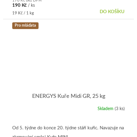
5
170 Kč bez DPH
190 Kč
/ ks
hvězdiček.
DO KOŠÍKU
Měrná
19 Kč / 1 kg
cena:
Pro mláďata
ENERGYS Kuře Midi GR, 25 kg
Skladem
(3 ks)
Průměrné
hodnocení
produktu
je
Od 5. týdne do konce 20. týdne stáří kuřic. Navazuje na
5,0