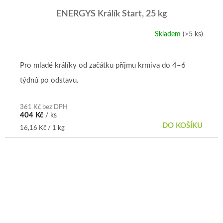
ENERGYS Králík Start, 25 kg
Skladem
(>5 ks)
Pro mladé králíky od začátku příjmu krmiva do 4–6
týdnů po odstavu.
361 Kč bez DPH
404 Kč
/ ks
DO KOŠÍKU
Měrná
16,16 Kč / 1 kg
cena: