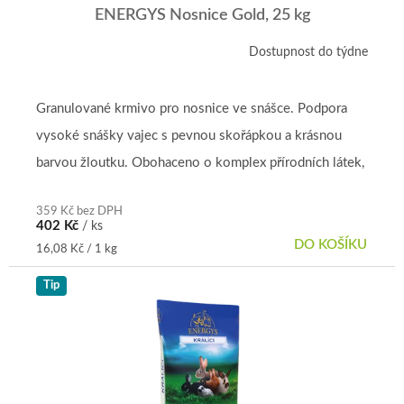
ENERGYS Nosnice Gold, 25 kg
Dostupnost do týdne
Průměrné
hodnocení
produktu
je
Granulované krmivo pro nosnice ve snášce. Podpora
5,0
vysoké snášky vajec s pevnou skořápkou a krásnou
z
5
barvou žloutku. Obohaceno o komplex přírodních látek,
hvězdiček.
který působí proti...
359 Kč bez DPH
402 Kč
/ ks
DO KOŠÍKU
Měrná
16,08 Kč / 1 kg
cena:
Tip