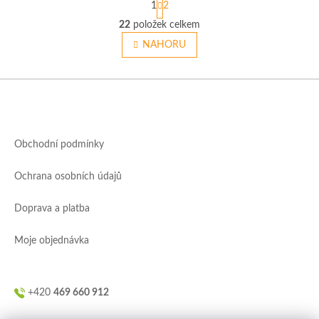
1
2
t
O
r
22
položek celkem
v
á
l
NAHORU
n
á
k
o
d
v
Z
a
á
c
á
n
í
p
í
p
a
r
Obchodní podmínky
t
v
í
k
Ochrana osobních údajů
y
v
ý
Doprava a platba
p
i
Moje objednávka
s
u
+420
469 660 912