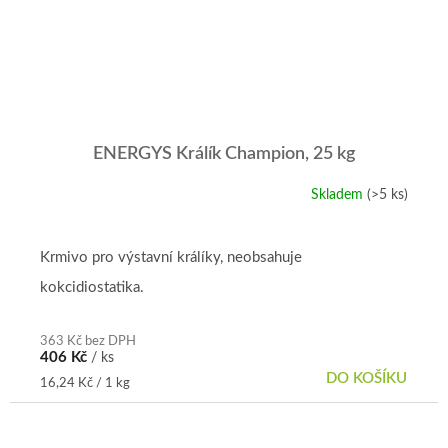
ENERGYS Králík Champion, 25 kg
Skladem
(>5 ks)
Průměrné
hodnocení
produktu
je
Krmivo pro výstavní králíky, neobsahuje
5,0
kokcidiostatika.
z
5
hvězdiček.
363 Kč bez DPH
406 Kč
/ ks
DO KOŠÍKU
Měrná
16,24 Kč / 1 kg
cena: