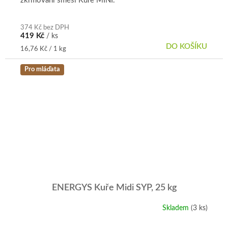
zkrmování směsi Kuře MINI.
z
5
hvězdiček.
374 Kč bez DPH
419 Kč
/ ks
DO KOŠÍKU
Měrná
16,76 Kč / 1 kg
cena:
Pro mláďata
ENERGYS Kuře Midi SYP, 25 kg
Skladem
(3 ks)
Průměrné
hodnocení