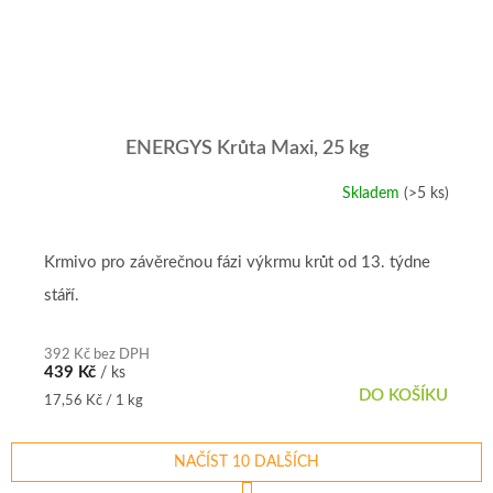
ENERGYS Krůta Maxi, 25 kg
Skladem
(>5 ks)
Krmivo pro závěrečnou fázi výkrmu krůt od 13. týdne
stáří.
392 Kč bez DPH
439 Kč
/ ks
DO KOŠÍKU
Měrná
17,56 Kč / 1 kg
cena:
NAČÍST 10 DALŠÍCH
S