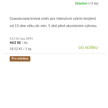
Skladem
(>5 ks)
Granulovaná krmná směs pro intenzivní výkrm brojlerů
od 15.dne věku do min. 5 dnů před ukončením výkrmu.
413 Kč bez DPH
463 Kč
/ ks
DO KOŠÍKU
Měrná
18,52 Kč / 1 kg
cena:
Pro mláďata