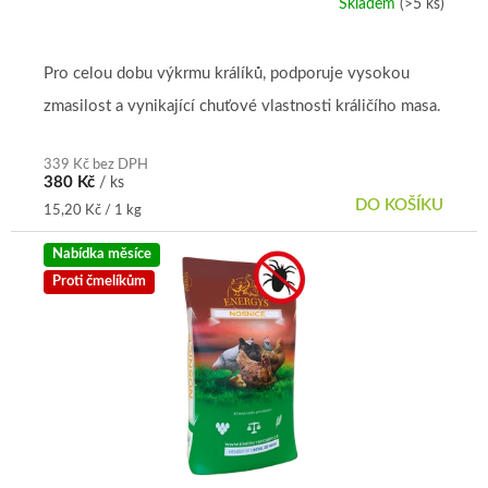
Skladem
(>5 ks)
Pro celou dobu výkrmu králíků, podporuje vysokou
zmasilost a vynikající chuťové vlastnosti králičího masa.
339 Kč bez DPH
380 Kč
/ ks
DO KOŠÍKU
Měrná
15,20 Kč / 1 kg
cena:
Nabídka měsíce
Proti čmelíkům