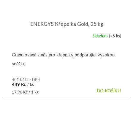
ENERGYS Křepelka Gold, 25 kg
Skladem
(>5 ks)
Granulovaná směs pro křepelky podporující vysokou
snášku.
401 Kč bez DPH
449 Kč
/ ks
DO KOŠÍKU
Měrná
17,96 Kč / 1 kg
cena: