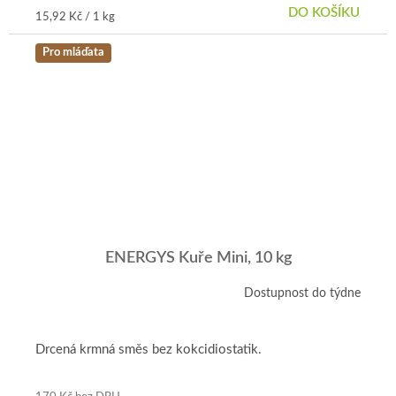
DO KOŠÍKU
Měrná
15,92 Kč / 1 kg
cena:
Pro mláďata
ENERGYS Kuře Mini, 10 kg
Dostupnost do týdne
Průměrné
hodnocení
produktu
je
Drcená krmná směs bez kokcidiostatik.
5,0
z