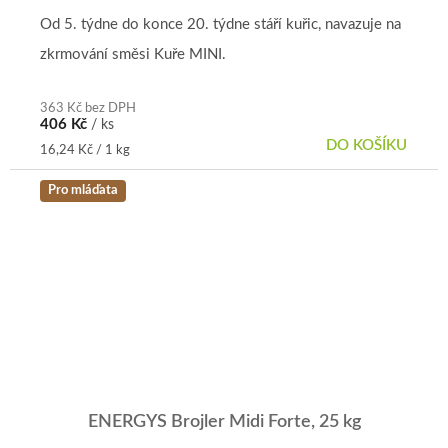
produktu
je
Od 5. týdne do konce 20. týdne stáří kuřic, navazuje na
5,0
zkrmování směsi Kuře MINI.
z
5
hvězdiček.
363 Kč bez DPH
406 Kč
/ ks
DO KOŠÍKU
Měrná
16,24 Kč / 1 kg
cena:
Pro mláďata
ENERGYS Brojler Midi Forte, 25 kg