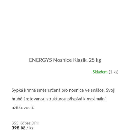
ENERGYS Nosnice Klasik, 25 kg
Skladem
(1 ks)
Průměrné
hodnocení
produktu
je
Sypká krmná směs určená pro nosnice ve snášce. Svoji
5,0
hrubě šrotovanou strukturou přispívá k maximální
z
5
užitkovosti.
hvězdiček.
355 Kč bez DPH
398 Kč
/ ks