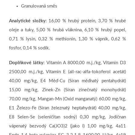
Granulovaná směs
Analytické složky:
16,00 % hrubý protein, 3,70 % hrubé
oleje a tuky, 5,00 % hrubá vláknina, 6,10 % hrubý popel,
0,71 % lysin, 0,32 % methionin, 1,30 % vápník, 0,62 %
fosfor, 0,14 % sodík.
Doplňkové látky:
Vitamin A 8000,00 m.j./kg, Vitamin D3
2500,00 m.j./kg, Vitamin E (all-rac-alfa-tokoferol acetát)
40,00 mg/kg, E4 Měď-Cu (Síran měďnatý pentahydrát)
15,00 mg/kg, Zinek-Zn (Síran zinečnatý monohydrát)
70,00 mg/kg, Mangan-Mn (Oxid manganatý) 60,00 mg/kg,
E1 Železo-Fe (Síran železnatý heptahydrát) 40,00 mg/kg,
E8 Selen-Se (seleničitan sodný) 0,30 mg/kg, Jodičnan
vápenatý bezvodý Ca(JO3)2 (jako I) 1,00 mg/kg, 4a11