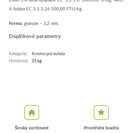
Endo-1,4-beta-xylanáza EC 3.2.1.8 1600,00 U/kg, 4a19
6-fytáza EC 3.1.3.26 500,00 FTU/kg.
Forma:
granule – 3,2 mm,
Doplňkové parametry
Kategorie
:
Krmivo pro kuřata
Hmotnost
:
25 kg
Široký sortiment
Prvotřídní kvalita