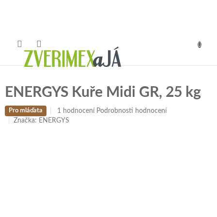
Přejít
na
obsah
NÁKUP
KOŠÍK
ENERGYS Kuře Midi GR, 25 kg
Průměrné
1 hodnocení
Podrobnosti hodnocení
Pro mláďata
hodnocení
Značka:
ENERGYS
produktu
je
5,0
z
5
hvězdiček.