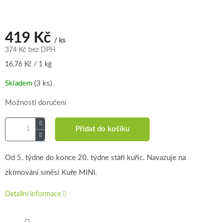
419 Kč
/ ks
374 Kč bez DPH
Měrná
16,76 Kč / 1 kg
cena:
Skladem
(3 ks)
Možnosti doručení
Přidat do košíku
Od 5. týdne do konce 20. týdne stáří kuřic. Navazuje na
zkrmování směsi Kuře MINI.
Detailní informace