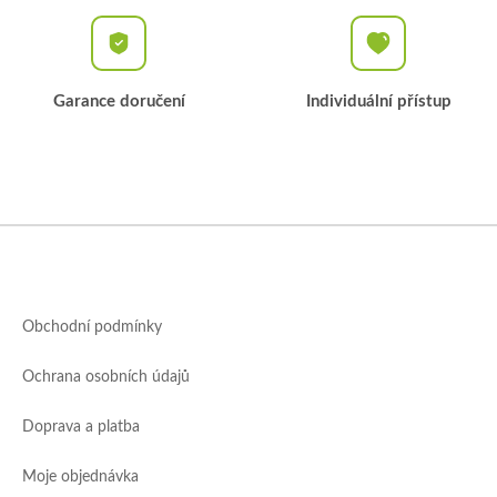
Garance doručení
Individuální přístup
Z
á
p
a
Obchodní podmínky
t
í
Ochrana osobních údajů
Doprava a platba
Moje objednávka