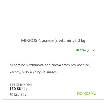
MIKROS Nosnice (s vitamíny), 3 kg
Skladem
(>5 ks)
Minerálně-vitamínová doplňková směs pro nosnice,
kachny, husy a krůty ve snášce.
134 Kč bez DPH
150 Kč
/ ks
DO KOŠÍKU
Měrná
50 Kč / 1 kg
cena: