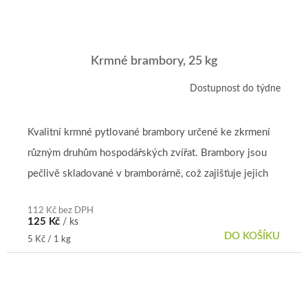
Krmné brambory, 25 kg
Dostupnost do týdne
Kvalitní krmné pytlované brambory určené ke zkrmení
různým druhům hospodářských zvířat. Brambory jsou
pečlivě skladované v bramborárně, což zajišťuje jejich
dobrou kvalitu...
112 Kč bez DPH
125 Kč
/ ks
DO KOŠÍKU
Měrná
5 Kč / 1 kg
cena: