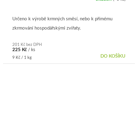
Určeno k výrobě krmných směsí, nebo k přímému
zkrmování hospodářskými zvířaty.
201 Kč bez DPH
225 Kč
/ ks
DO KOŠÍKU
Měrná
9 Kč / 1 kg
cena: