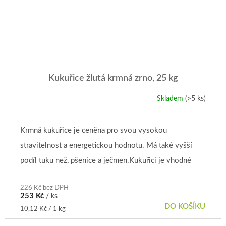
Kukuřice žlutá krmná zrno, 25 kg
Skladem
(>5 ks)
Průměrné
hodnocení
produktu
je
Krmná kukuřice je ceněna pro svou vysokou
4,8
stravitelnost a energetickou hodnotu. Má také vyšší
z
5
podíl tuku než, pšenice a ječmen.Kukuřici je vhodné
hvězdiček.
přidávat do krmné směsi všem...
226 Kč bez DPH
253 Kč
/ ks
DO KOŠÍKU
Měrná
10,12 Kč / 1 kg
cena: