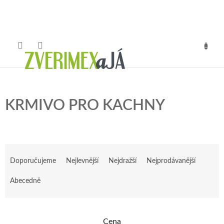
Přejít
na
obsah
NÁKUP
KOŠÍK
KRMIVO PRO KACHNY
Ř
a
Doporučujeme
Nejlevnější
Nejdražší
Nejprodávanější
z
e
Abecedně
n
í
p
Cena