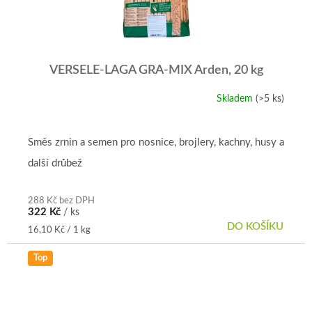
VERSELE-LAGA GRA-MIX Arden, 20 kg
Skladem
(>5 ks)
Směs zrnin a semen pro nosnice, brojlery, kachny, husy a
další drůbež
288 Kč bez DPH
322 Kč
/ ks
DO KOŠÍKU
Měrná
16,10 Kč / 1 kg
cena:
Top