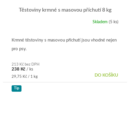
Těstoviny krmné s masovou příchutí 8 kg
Skladem
(5 ks)
Průměrné
hodnocení
produktu
je
Krmné těstoviny s masovou příchutí jsou vhodné nejen
5,0
pro psy.
z
5
hvězdiček.
213 Kč bez DPH
238 Kč
/ ks
DO KOŠÍKU
Měrná
29,75 Kč / 1 kg
cena:
Tip