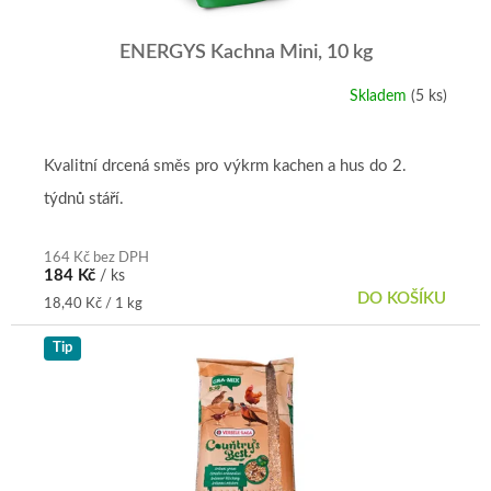
ENERGYS Kachna Mini, 10 kg
Skladem
(5 ks)
Kvalitní drcená směs pro výkrm kachen a hus do 2.
týdnů stáří.
164 Kč bez DPH
184 Kč
/ ks
DO KOŠÍKU
Měrná
18,40 Kč / 1 kg
cena:
Tip