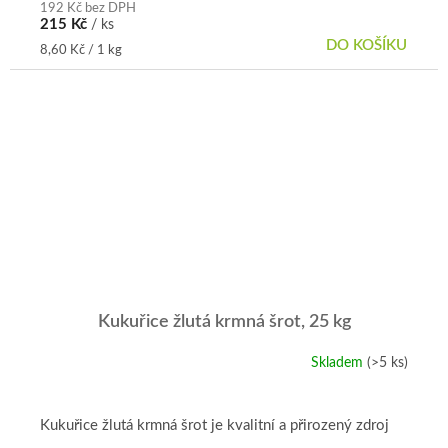
192 Kč bez DPH
215 Kč
/ ks
DO KOŠÍKU
Měrná
8,60 Kč / 1 kg
cena:
Kukuřice žlutá krmná šrot, 25 kg
Skladem
(>5 ks)
Průměrné
hodnocení
produktu
je
Kukuřice žlutá krmná šrot je kvalitní a přirozený zdroj
5,0