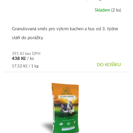
ů
Skladem
(2 ks)
Průměrné
hodnocení
produktu
je
Granulovaná směs pro výkrm kachen a hus od 3. týdne
5,0
stáří do porážky.
z
5
hvězdiček.
391 Kč bez DPH
438 Kč
/ ks
DO KOŠÍKU
Měrná
17,52 Kč / 1 kg
cena: