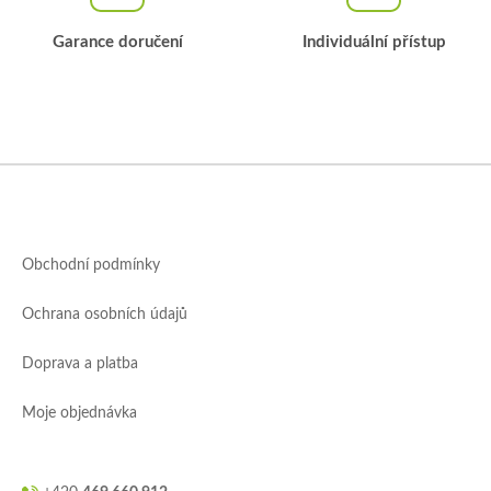
u
Garance doručení
Individuální přístup
Z
á
p
a
Obchodní podmínky
t
í
Ochrana osobních údajů
Doprava a platba
Moje objednávka