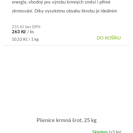
energie, vhodný pro výrobu krmných směsí i přímé
z
5
zkrmování. Díky vysokému obsahu škrobu je ideálním
hvězdiček.
krmivem pro širokou...
235 Kč bez DPH
263 Kč
/ ks
DO KOŠÍKU
Měrná
10,52 Kč / 1 kg
cena:
Pšenice krmná šrot, 25 kg
Skladem
(>5 ks)