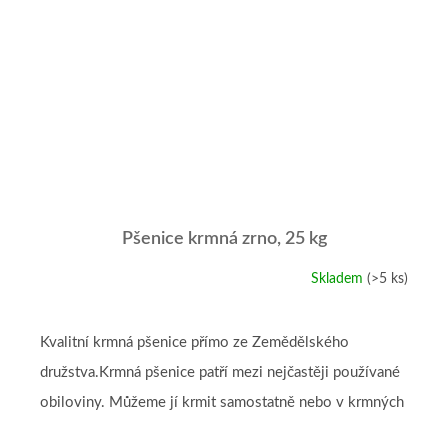
Pšenice krmná zrno, 25 kg
Skladem
(>5 ks)
Průměrné
hodnocení
produktu
je
Kvalitní krmná pšenice přímo ze Zemědělského
5,0
družstva.Krmná pšenice patří mezi nejčastěji používané
z
5
obiloviny. Můžeme jí krmit samostatně nebo v krmných
hvězdiček.
směsích a je nezbytnou...