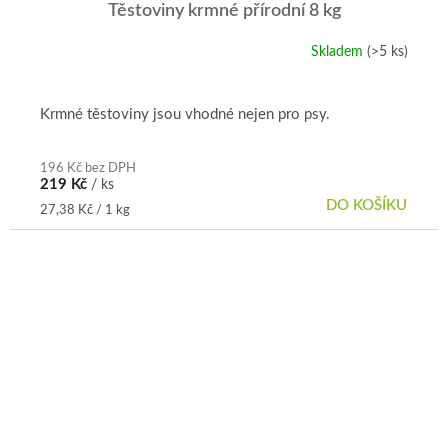
Těstoviny krmné přírodní 8 kg
Skladem
(>5 ks)
Krmné těstoviny jsou vhodné nejen pro psy.
196 Kč bez DPH
219 Kč
/ ks
DO KOŠÍKU
Měrná
27,38 Kč / 1 kg
cena: