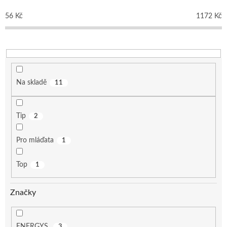
r
o
56
Kč
1172
Kč
d
u
k
t
ů
Na skladě
11
Tip
2
Pro mláďata
1
Top
1
Značky
ENERGYS
3