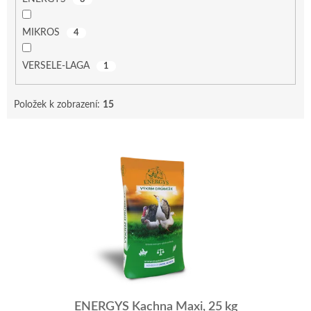
MIKROS
4
VERSELE-LAGA
1
Položek k zobrazení:
15
V
ý
p
i
s
p
r
o
d
u
k
t
ENERGYS Kachna Maxi, 25 kg