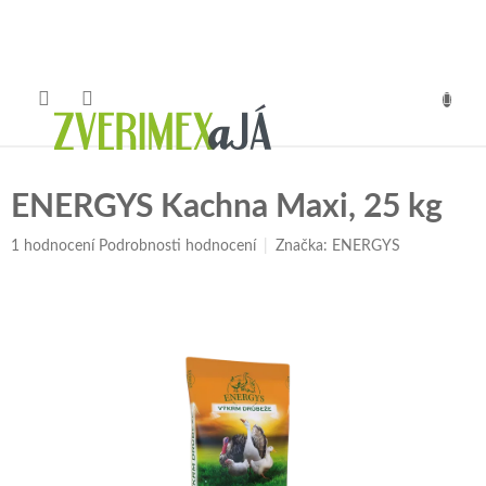
Přejít
na
obsah
NÁKUP
KOŠÍK
ENERGYS Kachna Maxi, 25 kg
Průměrné
1 hodnocení
Podrobnosti hodnocení
Značka:
ENERGYS
hodnocení
produktu
je
5,0
z
5
hvězdiček.