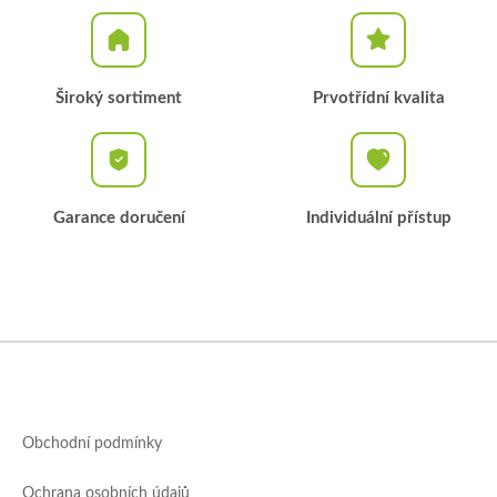
Široký sortiment
Prvotřídní kvalita
Garance doručení
Individuální přístup
Z
á
p
a
Obchodní podmínky
t
í
Ochrana osobních údajů