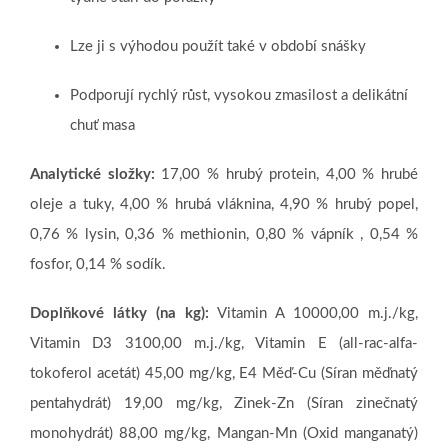
Lze ji s výhodou použít také v období snášky
Podporují rychlý růst, vysokou zmasilost a delikátní
chuť masa
Analytické složky:
17,00 %
hrubý protein, 4,00 % hrubé
oleje a tuky, 4,00 % hrubá vláknina, 4,90 % hrubý popel,
0,76 % lysin, 0,36 % methionin, 0,80 % vápník , 0,54 %
fosfor, 0,14 % sodík.
Doplňkové látky (na kg):
Vitamin A 10000,00 m.j./kg,
Vitamin D3 3100,00 m.j./kg, Vitamin E (all-rac-alfa-
tokoferol acetát) 45,00 mg/kg, E4 Měď-Cu (Síran měďnatý
pentahydrát) 19,00 mg/kg, Zinek-Zn (Síran zinečnatý
monohydrát) 88,00 mg/kg, Mangan-Mn (Oxid manganatý)