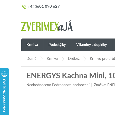
Přejít
601 090 627
na
obsah
Krmiva
Podestýlky
Vitamíny a doplňky
Domů
Krmiva
Drůbež
Krmivo pro drů
ENERGYS Kachna Mini, 1
Průměrné
Neohodnoceno
Podrobnosti hodnocení
Značka:
ENE
hodnocení
produktu
je
0,0
z
5