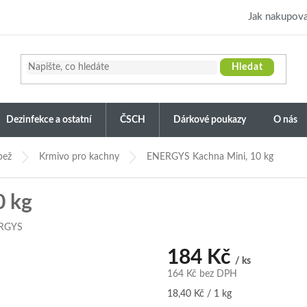
Jak nakupova
Hledat
Dezinfekce a ostatní
ČSCH
Dárkové poukazy
O nás
bež
Krmivo pro kachny
ENERGYS Kachna Mini, 10 kg
0 kg
RGYS
184 Kč
/ ks
164 Kč bez DPH
Měrná
18,40 Kč / 1 kg
cena: