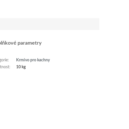
lňkové parametry
gorie
:
Krmivo pro kachny
tnost
:
10 kg