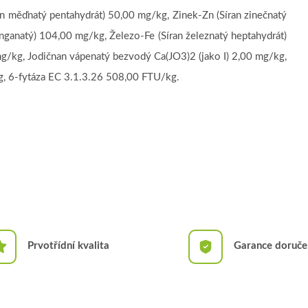
n měďnatý pentahydrát) 50,00 mg/kg, Zinek-Zn (Síran zinečnatý
anatý) 104,00 mg/kg, Železo-Fe (Síran železnatý heptahydrát)
mg/kg, Jodičnan vápenatý bezvodý Ca(JO3)2 (jako I) 2,00 mg/kg,
, 6-fytáza EC 3.1.3.26 508,00 FTU/kg.
Prvotřídní kvalita
Garance doruče