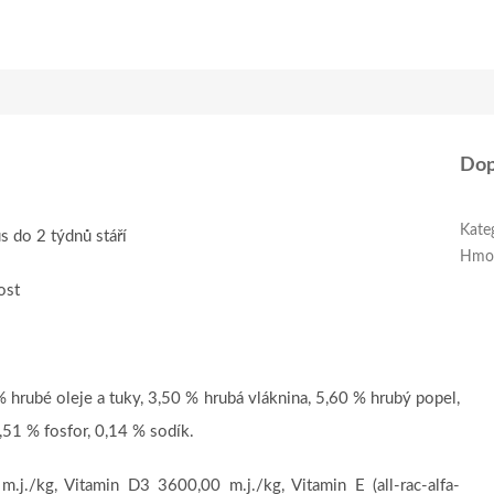
Dop
Kate
s do 2 týdnů stáří
Hmo
ost
 hrubé oleje a tuky, 3,50 % hrubá vláknina, 5,60 % hrubý popel,
,51 % fosfor, 0,14 % sodík.
j./kg, Vitamin D3 3600,00 m.j./kg, Vitamin E (all-rac-alfa-