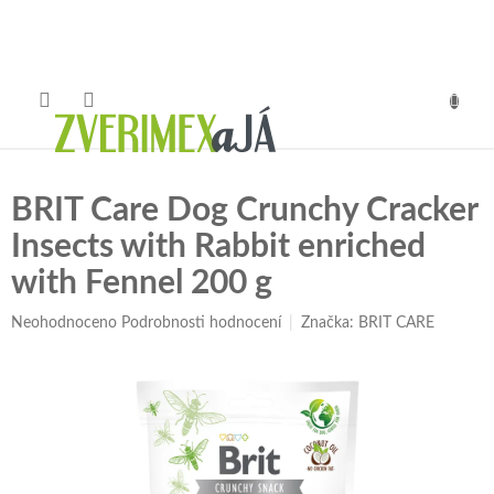
Přejít
na
obsah
NÁKUP
KOŠÍK
BRIT Care Dog Crunchy Cracker
Insects with Rabbit enriched
with Fennel 200 g
Průměrné
Neohodnoceno
Podrobnosti hodnocení
Značka:
BRIT CARE
hodnocení
produktu
je
0,0
z
5
hvězdiček.