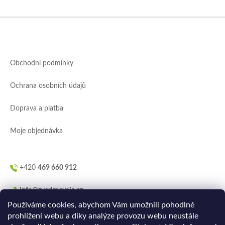
Z
á
p
a
Obchodní podmínky
t
í
Ochrana osobních údajů
Doprava a platba
Moje objednávka
+420
469 660 912
info@zverimexaja.cz
Používáme cookies, abychom Vám umožnili pohodlné
prohlížení webu a díky analýze provozu webu neustále