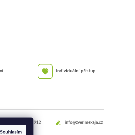
ní
Individuální přístup
+420
469 660 912
info@zverimexaja.cz
Souhlasím