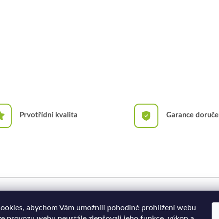
Prvotřídní kvalita
Garance doruče
Doprava a platba
Moje objednávka
ookies, abychom Vám umožnili pohodlné prohlížení webu
ze provozu webu neustále zlepšovali jeho funkce, výkon a