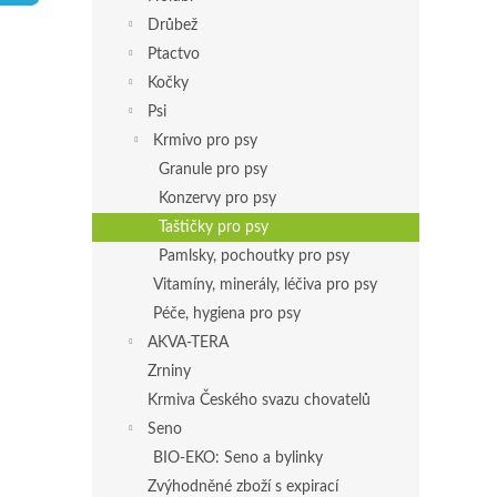
p
Drůbež
a
Ptactvo
n
Kočky
e
Psi
l
Krmivo pro psy
Granule pro psy
Konzervy pro psy
Taštičky pro psy
Pamlsky, pochoutky pro psy
Vitamíny, minerály, léčiva pro psy
Péče, hygiena pro psy
AKVA-TERA
Zrniny
Krmiva Českého svazu chovatelů
Seno
BIO-EKO: Seno a bylinky
Zvýhodněné zboží s expirací