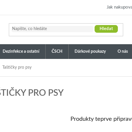
Jak nakupova
Hledat
Dezinfekce a ostatní
ČSCH
Dárkové poukazy
O nás
Taštičky pro psy
TIČKY PRO PSY
Produkty teprve připra