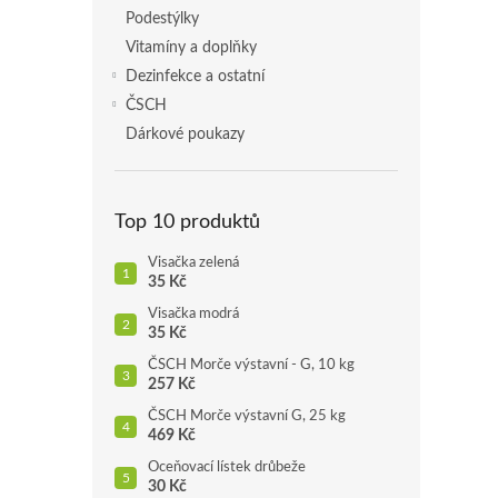
Podestýlky
Vitamíny a doplňky
Dezinfekce a ostatní
ČSCH
Dárkové poukazy
Top 10 produktů
Visačka zelená
35 Kč
Visačka modrá
35 Kč
ČSCH Morče výstavní - G, 10 kg
257 Kč
ČSCH Morče výstavní G, 25 kg
469 Kč
Oceňovací lístek drůbeže
30 Kč