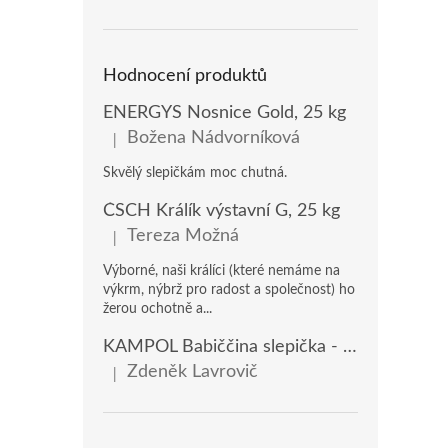
Hodnocení produktů
ENERGYS Nosnice Gold, 25 kg
Božena Nádvorníková
|
Hodnocení produktu je 5 z 5 hvězdiček.
Skvělý slepičkám moc chutná.
ČSCH Králík výstavní G, 25 kg
Tereza Možná
|
Hodnocení produktu je 5 z 5 hvězdiček.
Výborné, naši králíci (které nemáme na
výkrm, nýbrž pro radost a společnost) ho
žerou ochotně a...
KAMPOL Babiččina slepička - domácí nosnice(KB), 20 kg
Zdeněk Lavrovič
|
Hodnocení produktu je 5 z 5 hvězdiček.