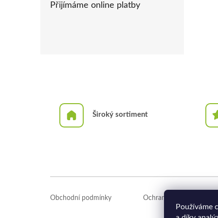
Přijímáme online platby
Široký sortiment
Z
á
Obchodní podmínky
Ochrana osobních údajů
p
Používáme c
a
a díky analý