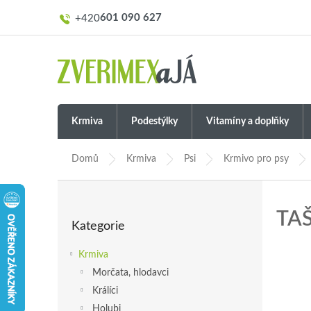
Přejít
601 090 627
na
obsah
Krmiva
Podestýlky
Vitamíny a doplňky
Domů
Krmiva
Psi
Krmivo pro psy
P
o
Přeskočit
TAŠ
s
Kategorie
kategorie
t
r
Krmiva
a
Morčata, hlodavci
n
Králíci
n
í
Holubi