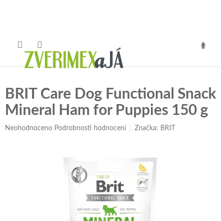
Přejít
na
obsah
NÁKUP
KOŠÍK
BRIT Care Dog Functional Snack
Mineral Ham for Puppies 150 g
Průměrné
Neohodnoceno
Podrobnosti hodnocení
Značka:
BRIT
hodnocení
produktu
je
0,0
z
5
hvězdiček.