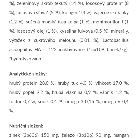
%), zeleninový škrob tekutý (14 %), lososový protein* (8
%), lososová šťáva* (5 %), kolagen* (4 %), vaječné skořápky
(1,2 %), sušená mořská řasa kelpa (1 %), montmorillonit (1
%), lososový olej (1 %), kyselina fulvová (0,5 %), minerály,
výtažek z cukrového melounu (0,01 %), Lactobacillus
acidophilus HA – 122 inaktivované (15x109 buněk/kg).
*hydrolyzováno.
Analytické složky:
hrubý protein 28,0 %, hrubý tuk 4,0 %, vlhkost 17,0 %,
hrubý popel 9,2 %, hrubá vláknina 0,9 %, vápník 1,2 %,
fosfor 0,7 %, sodík 0,4 %, omega-3 0,15 %, omega-6 0,4
%.
Nutriční složení:
zinek (3b606) 150 mg, železo (3b106) 90 mg, mangan