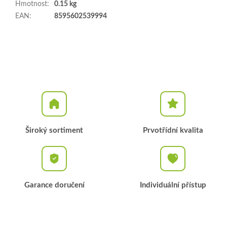
Hmotnost
:
0.15 kg
EAN
:
8595602539994
Široký sortiment
Prvotřídní kvalita
Garance doručení
Individuální přístup