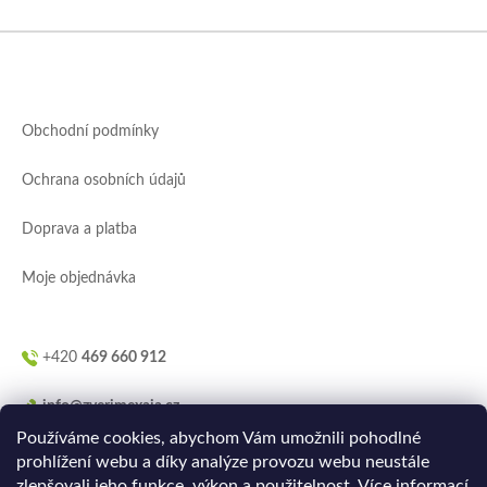
Z
á
p
a
Obchodní podmínky
t
í
Ochrana osobních údajů
Doprava a platba
Moje objednávka
+420
469 660 912
info@zverimexaja.cz
Používáme cookies, abychom Vám umožnili pohodlné
prohlížení webu a díky analýze provozu webu neustále
zlepšovali jeho funkce, výkon a použitelnost.
Více informací