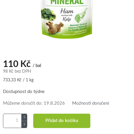
110 Kč
/ bal
98 Kč bez DPH
Měrná
733,33 Kč / 1 kg
cena:
Dostupnost do týdne
Můžeme doručit do:
19.8.2026
Možnosti doručení
Přidat do košíku