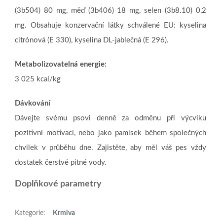
(3b504) 80 mg, měď (3b406) 18 mg, selen (3b8.10) 0,2
mg. Obsahuje konzervační látky schválené EU: kyselina
citrónová (E 330), kyselina DL-jablečná (E 296).
Metabolizovatelná energie:
3 025 kcal/kg
Dávkování
Dávejte svému psovi denně za odměnu při výcviku
pozitivní motivací, nebo jako pamlsek během společných
chvilek v průběhu dne. Zajistěte, aby měl váš pes vždy
dostatek čerstvé pitné vody.
Doplňkové parametry
Kategorie
:
Krmiva