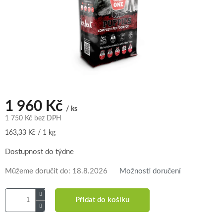
1 960 Kč
/ ks
1 750 Kč bez DPH
Měrná
163,33 Kč / 1 kg
cena:
Dostupnost do týdne
Můžeme doručit do:
18.8.2026
Možnosti doručení
Přidat do košíku