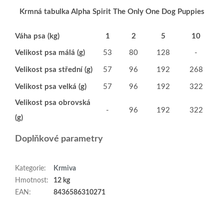
Krmná tabulka Alpha Spirit The Only One Dog Puppies
Váha psa (kg)
1
2
5
10
Velikost psa málá (g)
53
80
128
-
Velikost psa střední (g)
57
96
192
268
Velikost psa velká (g)
57
96
192
322
Velikost psa obrovská
-
96
192
322
(g)
Doplňkové parametry
Kategorie
:
Krmiva
Hmotnost
:
12 kg
EAN
:
8436586310271