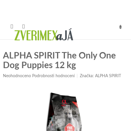
Přejít
na
obsah
NÁKUP
KOŠÍK
ALPHA SPIRIT The Only One
Dog Puppies 12 kg
Průměrné
Neohodnoceno
Podrobnosti hodnocení
Značka:
ALPHA SPIRIT
hodnocení
produktu
je
0,0
z
5
hvězdiček.