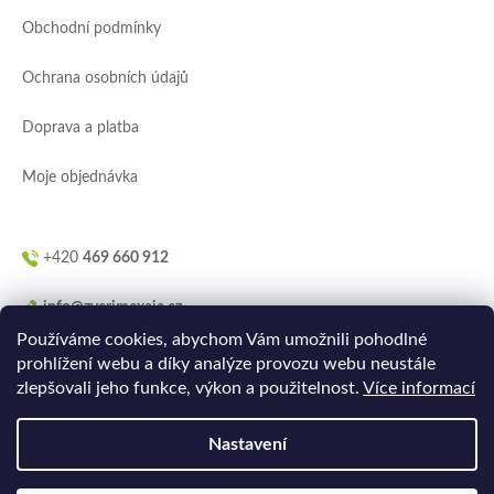
a
Obchodní podmínky
t
í
Ochrana osobních údajů
Doprava a platba
Moje objednávka
+420
469 660 912
info@zverimexaja.cz
Používáme cookies, abychom Vám umožnili pohodlné
prohlížení webu a díky analýze provozu webu neustále
zlepšovali jeho funkce, výkon a použitelnost.
Více informací
Nastavení
Vytvořilo
Ler.studio
na
Shoptetu