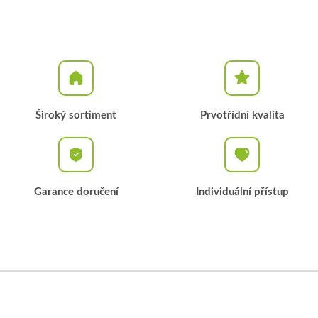
Široký sortiment
Prvotřídní kvalita
Garance doručení
Individuální přístup
Z
á
p