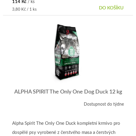
114 Kč
/ ks
DO KOŠÍKU
Měrná
3,80 Kč / 1 ks
cena:
ALPHA SPIRIT The Only One Dog Duck 12 kg
Dostupnost do týdne
Alpha Spirit The Only One Duck kompletní krmivo pro
dospělé psy vyrobené z čerstvého masa a čerstvých