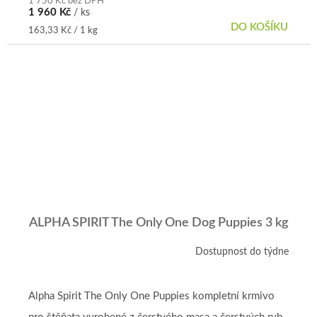
1 750 Kč bez DPH
1 960 Kč
/ ks
DO KOŠÍKU
Měrná
163,33 Kč / 1 kg
cena:
ALPHA SPIRIT The Only One Dog Puppies 3 kg
Dostupnost do týdne
Alpha Spirit The Only One Puppies kompletní krmivo