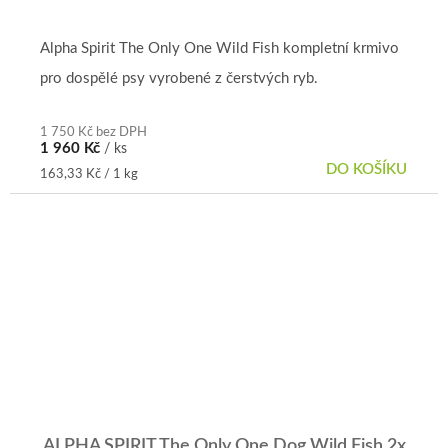
Alpha Spirit The Only One Wild Fish kompletní krmivo
pro dospělé psy vyrobené z čerstvých ryb.
1 750 Kč bez DPH
1 960 Kč
/ ks
DO KOŠÍKU
Měrná
163,33 Kč / 1 kg
cena:
ALPHA SPIRIT The Only One Dog Wild Fish 2x