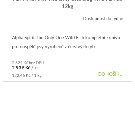
12kg
Dostupnost do týdne
Alpha Spirit The Only One Wild Fish kompletní krmivo
pro dospělé psy vyrobené z čerstvých ryb.
2 624 Kč bez DPH
2 939 Kč
/ ks
DO KOŠÍKU
Měrná
122,46 Kč / 1 kg
cena: