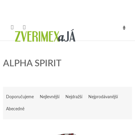
Přejít
na
obsah
NÁKUP
KOŠÍK
ALPHA SPIRIT
Ř
a
Doporučujeme
Nejlevnější
Nejdražší
Nejprodávanější
z
e
Abecedně
n
í
V
p
ý