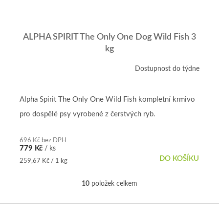
ALPHA SPIRIT The Only One Dog Wild Fish 3
kg
Dostupnost do týdne
Alpha Spirit The Only One Wild Fish kompletní krmivo
pro dospělé psy vyrobené z čerstvých ryb.
696 Kč bez DPH
779 Kč
/ ks
DO KOŠÍKU
Měrná
259,67 Kč / 1 kg
cena:
10
položek celkem
O
v
l
Z
á
á