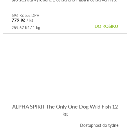
pro štěňata vyrobené z čerstvého masa a čerstvých ryb.
696 Kč bez DPH
779 Kč
/ ks
DO KOŠÍKU
Měrná
259,67 Kč / 1 kg
cena:
ALPHA SPIRIT The Only One Dog Wild Fish 12
kg
Dostupnost do týdne