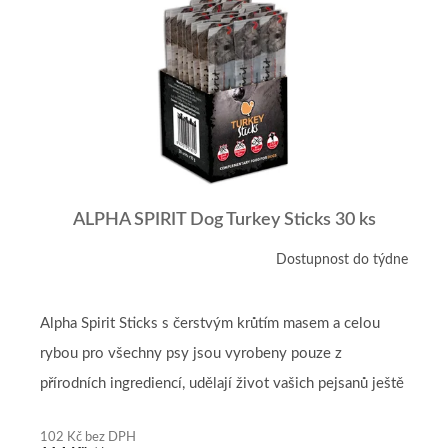
r
p
o
i
d
s
u
p
k
r
t
o
ů
d
u
k
t
ALPHA SPIRIT Dog Turkey Sticks 30 ks
ů
Dostupnost do týdne
Alpha Spirit Sticks s čerstvým krůtím masem a celou
rybou pro všechny psy jsou vyrobeny pouze z
přírodních ingrediencí, udělají život vašich pejsanů ještě
mnohem kvalitnější,...
102 Kč bez DPH