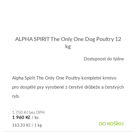
ALPHA SPIRIT The Only One Dog Poultry 12
kg
Dostupnost do týdne
Alpha Spirit The Only One Poultry kompletní krmivo
pro dospělé psy vyrobené z čerstvé drůbeže a čerstvých
ryb.
1 750 Kč bez DPH
1 960 Kč
/ ks
DO KOŠÍKU
Měrná
163,33 Kč / 1 kg
cena: