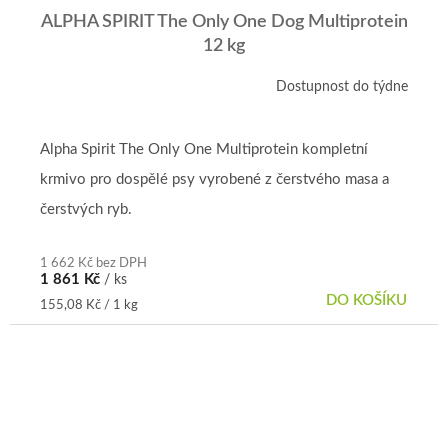
ALPHA SPIRIT The Only One Dog Multiprotein
12 kg
Dostupnost do týdne
Alpha Spirit The Only One Multiprotein kompletní
krmivo pro dospělé psy vyrobené z čerstvého masa a
čerstvých ryb.
1 662 Kč bez DPH
1 861 Kč
/ ks
DO KOŠÍKU
Měrná
155,08 Kč / 1 kg
cena: