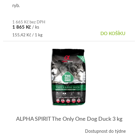
ryb.
1 665 Kč bez DPH
1 865 Kč
/ ks
DO KOŠÍKU
Měrná
155,42 Kč / 1 kg
cena:
ALPHA SPIRIT The Only One Dog Duck 3 kg
Dostupnost do týdne