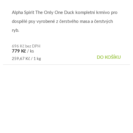
Alpha Spirit The Only One Duck kompletní krmivo pro
dospělé psy vyrobené z čerstvého masa a čerstvých
ryb.
696 Kč bez DPH
779 Kč
/ ks
DO KOŠÍKU
Měrná
259,67 Kč / 1 kg
cena: