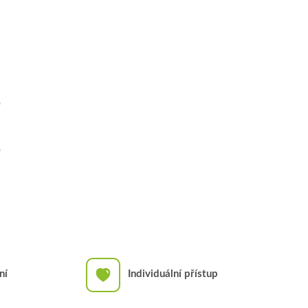
1
0
3
0
ní
Individuální přístup