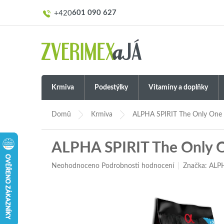
Přejít
601 090 627
na
obsah
Krmiva
Podestýlky
Vitamíny a doplňky
Domů
Krmiva
ALPHA SPIRIT The Only One 
ALPHA SPIRIT The Only O
Průměrné
Neohodnoceno
Podrobnosti hodnocení
Značka:
ALPH
hodnocení
produktu
je
0,0
z
5