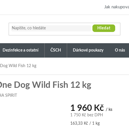
Jak nakupova
Hledat
Dezinfekce a ostatní
ČSCH
Dárkové poukazy
O nás
Dog Wild Fish 12 kg
ne Dog Wild Fish 12 kg
A SPIRIT
1 960 Kč
/ ks
1 750 Kč bez DPH
Měrná
163,33 Kč / 1 kg
cena: