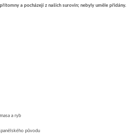
řítomny a pocházejí z našich surovin; nebyly uměle přidány.
 masa a ryb
 španělského původu