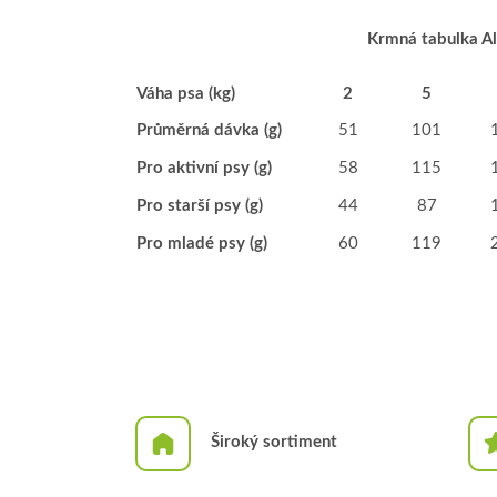
Krmná tabulka Al
Váha psa (kg)
2
5
Průměrná dávka (g)
51
101
Pro aktivní psy (g)
58
115
Pro starší psy (g)
44
87
Pro mladé psy (g)
60
119
Široký sortiment