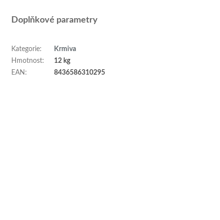
Doplňkové parametry
Kategorie
:
Krmiva
Hmotnost
:
12 kg
EAN
:
8436586310295