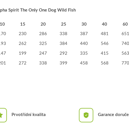
pha Spirit The Only One Dog Wild Fish
10
15
20
25
30
40
60
170
230
286
338
387
481
65
193
262
325
384
440
546
74
147
199
247
292
335
415
56
201
272
338
399
458
568
77
Prvotřídní kvalita
Garance doruče