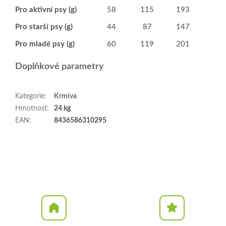
Pro aktivní psy (g)
58
115
193
262
Pro starší psy (g)
44
87
147
199
Pro mladé psy (g)
60
119
201
272
Doplňkové parametry
Kategorie
:
Krmiva
Hmotnost
:
24 kg
EAN
:
8436586310295