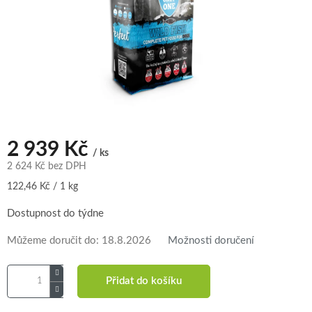
2 939 Kč
/ ks
2 624 Kč bez DPH
Měrná
122,46 Kč / 1 kg
cena:
Dostupnost do týdne
Můžeme doručit do:
18.8.2026
Možnosti doručení
Přidat do košíku