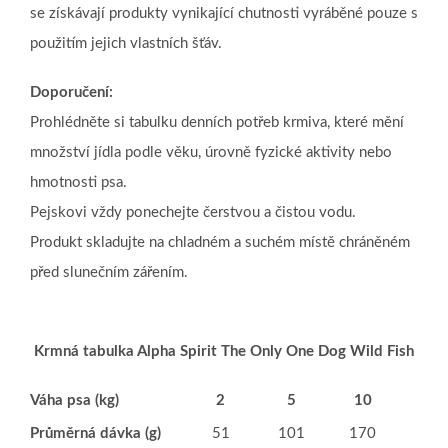
se získávají produkty vynikající chutnosti vyráběné pouze s
použitím jejich vlastních šťáv.
Doporučení:
Prohlédněte si tabulku denních potřeb krmiva, které mění
množství jídla podle věku, úrovně fyzické aktivity nebo
hmotnosti psa.
Pejskovi vždy ponechejte čerstvou a čistou vodu.
Produkt skladujte na chladném a suchém místě chráněném
před slunečním zářením.
Krmná tabulka Alpha Spirit The Only One Dog Wild Fish
Váha psa (kg)
2
5
10
15
Průměrná dávka (g)
51
101
170
230