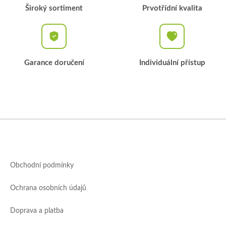
Široký sortiment
Prvotřídní kvalita
Garance doručení
Individuální přístup
Z
á
p
a
Obchodní podmínky
t
í
Ochrana osobních údajů
Doprava a platba