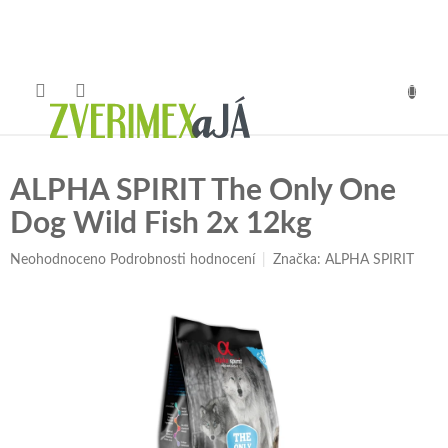
Přejít
na
obsah
NÁKUP
KOŠÍK
ALPHA SPIRIT The Only One
Dog Wild Fish 2x 12kg
Průměrné
Neohodnoceno
Podrobnosti hodnocení
Značka:
ALPHA SPIRIT
hodnocení
produktu
je
0,0
z
5
hvězdiček.