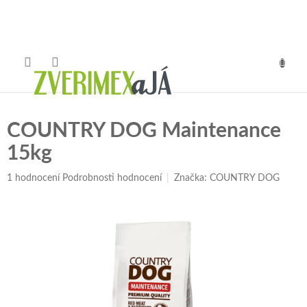
Přejít
na
obsah
NÁKUP
KOŠÍK
COUNTRY DOG Maintenance
15kg
Průměrné
1 hodnocení
Podrobnosti hodnocení
Značka:
COUNTRY DOG
hodnocení
produktu
je
5,0
z
5
hvězdiček.