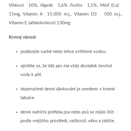
Vlhkost 10%, Vápník 1,6%, Fosfor 1,1%, Měď (Cu)
15mg, Vitamin A 15.000 m.j., Vitamin D3 500 m.j.,
Vitamin E (alfatokoferol) 130mg
Krmný návod:
podávejte suché nebo lehce zvlhčené vodou.
ujistěte se, že Váš pes má vždy dostatek čerstvé
vody k pití.
doporučené denní dávkování je uvedeno v krmné
tabulce.
denní nutriční potřeba psa nebo psů se může lišit
podle vnějšího prostředí, velikosti, věku a zátěže.