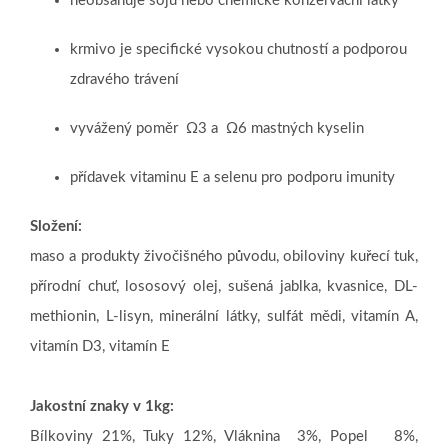
neobsahuje
sóju nebo chemické
konzervační látky
krmivo je specifické vysokou chutností a podporou
zdravého trávení
vyvážený poměr
Ω
3 a
Ω
6 mastných kyselin
přídavek vitaminu E a selenu pro podporu imunity
Složení:
maso a produkty živočišného původu, obiloviny kuřecí tuk,
přírodní chuť, lososový olej, sušená jablka, kvasnice, DL-
methionin, L-lisyn, minerální látky, sulfát mědi, vitamín A,
vitamín D3, vitamín E
Jakostní znaky v 1kg:
Bílkoviny 21%, Tuky 12%, Vláknina 3%, Popel 8%,