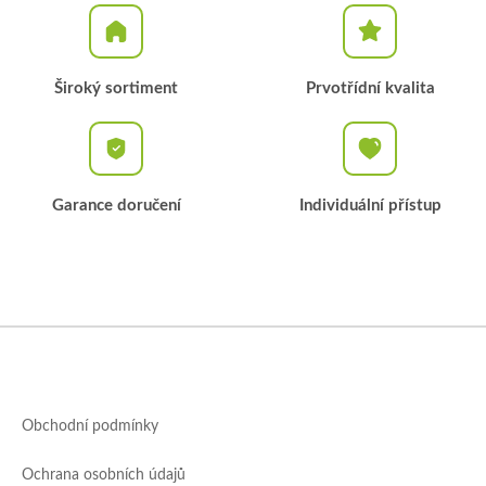
Široký sortiment
Prvotřídní kvalita
Garance doručení
Individuální přístup
Z
á
p
a
Obchodní podmínky
t
í
Ochrana osobních údajů