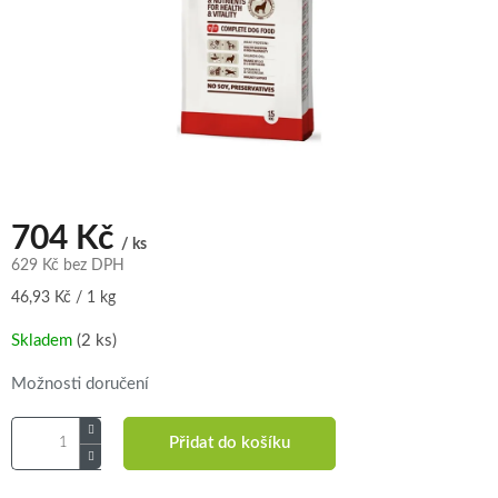
704 Kč
/ ks
629 Kč bez DPH
Měrná
46,93 Kč / 1 kg
cena:
Skladem
(2 ks)
Možnosti doručení
Přidat do košíku