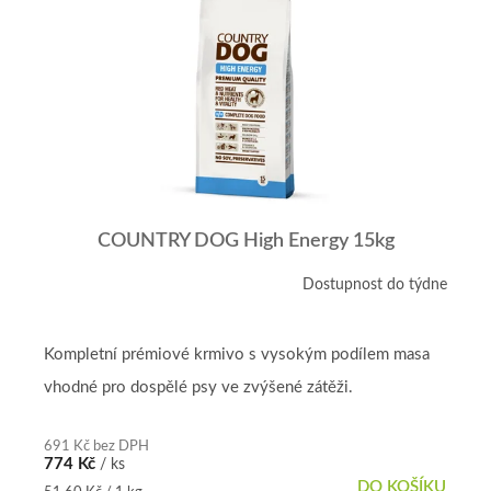
r
p
o
i
d
s
u
p
k
r
t
o
ů
d
u
k
t
COUNTRY DOG High Energy 15kg
ů
Dostupnost do týdne
Kompletní prémiové krmivo s vysokým podílem masa
vhodné pro dospělé psy ve zvýšené zátěži.
691 Kč bez DPH
774 Kč
/ ks
DO KOŠÍKU