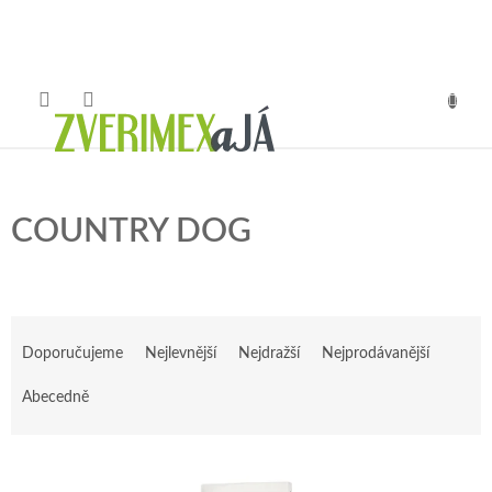
Přejít
na
obsah
NÁKUP
KOŠÍK
COUNTRY DOG
Ř
a
Doporučujeme
Nejlevnější
Nejdražší
Nejprodávanější
z
e
Abecedně
n
í
V
p
ý