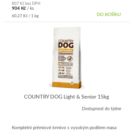
807 Kč bez DPH
904 Kč
/ ks
DO KOŠÍKU
Měrná
60,27 Kč / 1 kg
cena:
COUNTRY DOG Light & Senior 15kg
Dostupnost do týdne
Kompletní prémiové krmivo s vysokým podílem masa