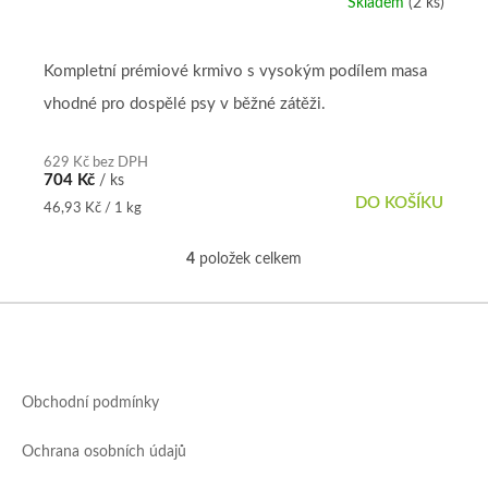
Skladem
(2 ks)
Průměrné
hodnocení
produktu
je
Kompletní prémiové krmivo s vysokým podílem masa
5,0
vhodné pro dospělé psy v běžné zátěži.
z
5
hvězdiček.
629 Kč bez DPH
704 Kč
/ ks
DO KOŠÍKU
Měrná
46,93 Kč / 1 kg
cena:
4
položek celkem
O
v
l
Z
á
á
d
p
a
a
c
Obchodní podmínky
t
í
í
p
Ochrana osobních údajů
r
v