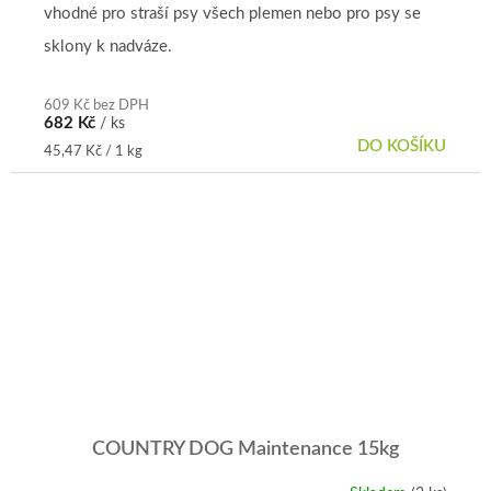
vhodné pro straší psy všech plemen nebo pro psy se
sklony k nadváze.
609 Kč bez DPH
682 Kč
/ ks
DO KOŠÍKU
Měrná
45,47 Kč / 1 kg
cena:
COUNTRY DOG Maintenance 15kg