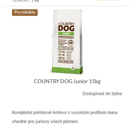
Měrná
51,60 Kč / 1 kg
cena:
Pro mláďata
COUNTRY DOG Junior 15kg
Dostupnost do týdne
Kompletní prémiové krmivo s vysokým podílem masa
vhodné pro juniory všech plemen.