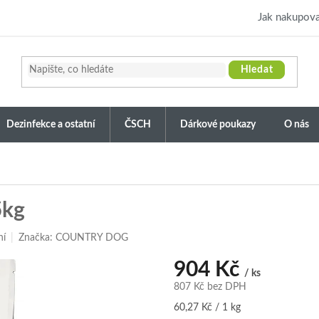
Jak nakupova
Hledat
Dezinfekce a ostatní
ČSCH
Dárkové poukazy
O nás
5kg
ní
Značka:
COUNTRY DOG
904 Kč
/ ks
807 Kč bez DPH
Měrná
60,27 Kč / 1 kg