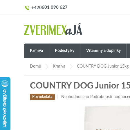
Přejít
601 090 627
na
obsah
Krmiva
Podestýlky
Vitamíny a doplňky
Domů
Krmiva
COUNTRY DOG Junior 15kg
COUNTRY DOG Junior 1
Průměrné
Neohodnoceno
Podrobnosti hodnoce
Pro mláďata
hodnocení
produktu
je
0,0
z
5