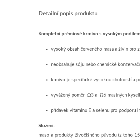
Detailní popis produktu
Kompletní prémiové krmivo s vysokým podílem 
vysoký obsah červeného masa a živin pro zdr
neobsahuje sóju nebo chemické konzervačn
krmivo je specifické vysokou chutností a 
vyvážený poměr
Ω
3 a
Ω
6 mastných kysel
přídavek vitaminu E a selenu pro podporu i
Složení:
maso a produkty živočišného původu (z toho 15%