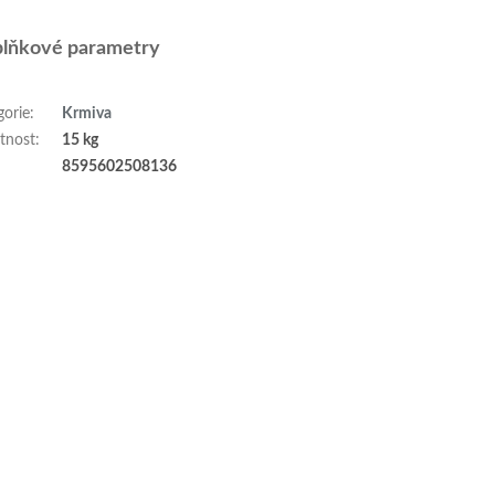
lňkové parametry
gorie
:
Krmiva
tnost
:
15 kg
:
8595602508136