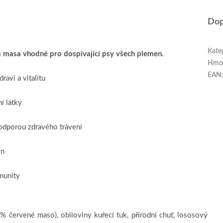
Dop
Kate
masa vhodné pro dospívající psy všech plemen.
Hmo
EAN
aví a vitalitu
í látky
podporou zdravého trávení
in
munity
 červené maso), obiloviny kuřecí tuk, přírodní chuť, lososový