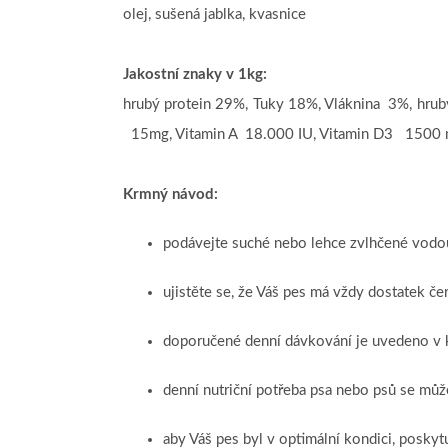
olej, sušená jablka, kvasnice
Jakostní znaky v 1kg:
hrubý protein 29%, Tuky 18%, Vláknina 3%, hru
15mg, Vitamin A 18.000 IU, Vitamin D3 1500 m.j
Krmný návod:
podávejte suché nebo lehce zvlhčené vodo
ujistěte se, že Váš pes má vždy dostatek čer
doporučené denní dávkování je uvedeno v 
denní nutriční potřeba psa nebo psů se může 
aby Váš pes byl v optimální kondici, posky