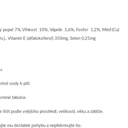
bý popel 7%, Vlhkost 10%, Vápník 1,6%, Fosfor 1,2%, Měď (Cu)
., Vitamin E (alfatokoferol) 350mg, Selen 0,25mg
u.
stvé vody k pití.
krmné tabulce.
lišit podle vnějšího prostředí, velikosti, věku a zátěže.
tujte mu dostatek pohybu a nepřekrmujte ho.