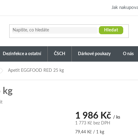
Jak nakupova
Hledat
Dezinfekce a ostatní
ČSCH
Dárkové poukazy
O nás
Apetit EGGFOOD RED 25 kg
 kg
it
1 986 Kč
/ ks
1 773 Kč bez DPH
Měrná
79,44 Kč / 1 kg
cena: