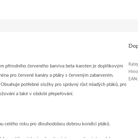
Dop
Kate
 přírodního červeného barviva beta-karoten je doplňkovým
Hmo
ména pro červené kanáry a ptáky s červeným zabarvením.
EAN
í. Obsahuje potřebné složky pro správný růst mladých ptáků, pro
žování a také v období přepeřování.
hu celého roku pro dlouhodobou dobrou kondici ptáků.