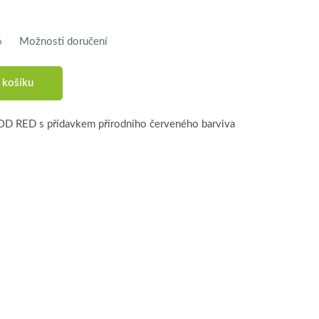
6
Možnosti doručení
 košíku
D RED s přídavkem přírodního červeného barviva