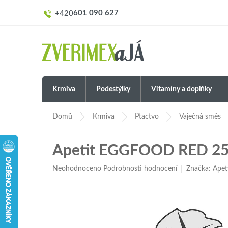
Přejít
601 090 627
na
obsah
Krmiva
Podestýlky
Vitamíny a doplňky
Domů
Krmiva
Ptactvo
Vaječná směs
Apetit EGGFOOD RED 25
Průměrné
Neohodnoceno
Podrobnosti hodnocení
Značka:
Apet
hodnocení
produktu
je
0,0
z
5