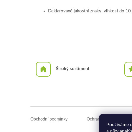
Deklarované jakostní znaky: vlhkost do 10
Široký sortiment
Z
á
Obchodní podmínky
Ochrana osobních údajů
p
Používáme c
a
a díky analý