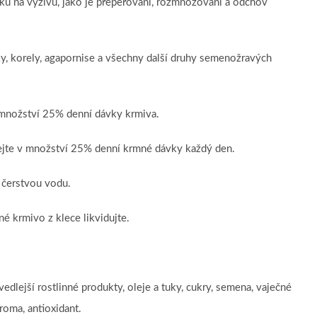
ů na výživu, jako je přepeřování, rozmnožování a odchov
ky, korely, agapornise a všechny další druhy semenožravých
 množství 25% denní dávky krmiva.
jte v množství 25% denní krmné dávky každý den.
i čerstvou vodu.
 krmivo z klece likvidujte.
edlejší rostlinné produkty, oleje a tuky, cukry, semena, vaječné
roma, antioxidant.