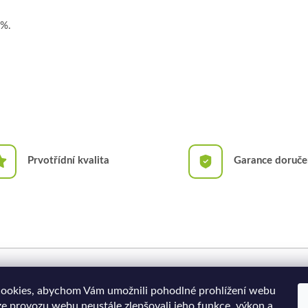
 %.
Prvotřídní kvalita
Garance doruče
Doprava a platba
Moje objednávka
ookies, abychom Vám umožnili pohodlné prohlížení webu
ze provozu webu neustále zlepšovali jeho funkce, výkon a