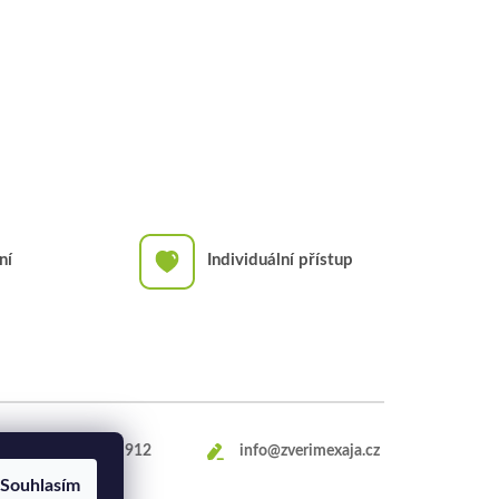
ní
Individuální přístup
+420
469 660 912
info@zverimexaja.cz
Souhlasím