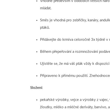
Vhodné především v obdobích větších nárok
mláďat.
Směs je vhodná pro zebřičky, kanáry, andul
ptáků.
Přidávejte do krmiva celoročně 3x týdně v
Během přepeřování a rozmnožování podáve
Ujistěte se, že má váš pták vždy k dispozic
Připraveno k přímému použití. Znehodnocené
Složení:
pekařské výrobky, vejce a výrobky z vajec, v
žloutky, mléko a mléčné deriváty, barvivo, a