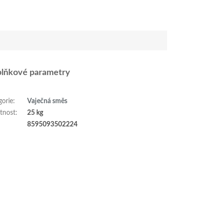
lňkové parametry
gorie
:
Vaječná směs
tnost
:
25 kg
:
8595093502224