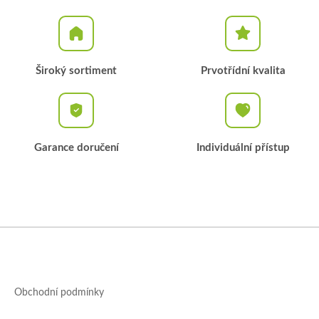
Široký sortiment
Prvotřídní kvalita
Garance doručení
Individuální přístup
Z
á
p
a
Obchodní podmínky
t
í