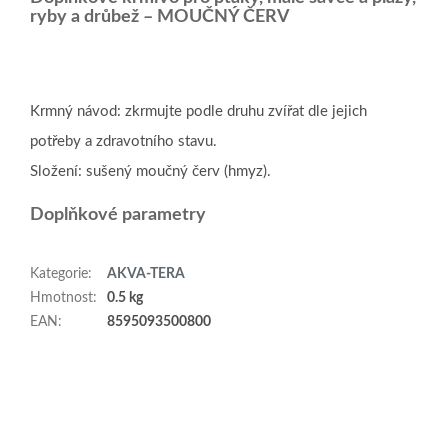
ryby a drůbež – MOUČNÝ ČERV
Krmný návod: zkrmujte podle druhu zvířat dle jejich
potřeby a zdravotního stavu.
Složení: sušený moučný červ (hmyz).
Doplňkové parametry
Kategorie
:
AKVA-TERA
Hmotnost
:
0.5 kg
EAN
:
8595093500800