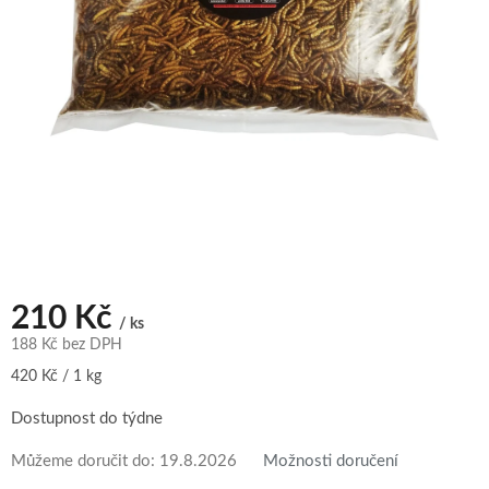
210 Kč
/ ks
188 Kč bez DPH
Měrná
420 Kč / 1 kg
cena:
Dostupnost do týdne
Můžeme doručit do:
19.8.2026
Možnosti doručení