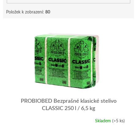
Položek k zobrazení:
80
V
ý
p
i
s
p
r
o
d
u
k
t
PROBIOBED Bezprašné klasické stelivo
ů
CLASSIC 250 l / 6,5 kg
Skladem
(>5 ks)
Průměrné
hodnocení
produktu