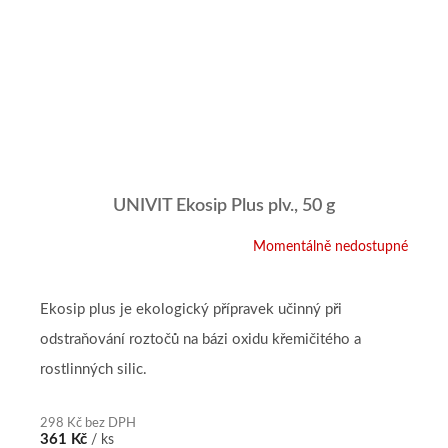
UNIVIT Ekosip Plus plv., 50 g
Momentálně nedostupné
Průměrné
hodnocení
produktu
je
Ekosip plus je ekologický přípravek učinný při
5,0
odstraňování roztočů na bázi oxidu křemičitého a
z
5
rostlinných silic.
hvězdiček.
298 Kč bez DPH
361 Kč
/ ks