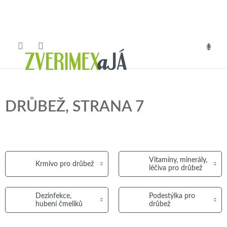
Přejít
na
obsah
NÁKUP
KOŠÍK
DRŮBEŽ
, STRANA 7
Vitamíny, minerály,
Krmivo pro drůbež
léčiva pro drůbež
Dezinfekce,
Podestýlka pro
hubení čmeliků
drůbež