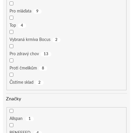
Pro mláďata
9
Top
4
Vybraná krmiva Bocus
2
Pro zdravý chov
13
Proti čmelíkům
8
Čistíme sklad
2
Značky
Allspan
1