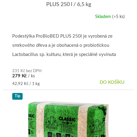
PLUS 250 l / 6,5 kg
Skladem
(>5 ks)
Průměrné
hodnocení
produktu
je
Podestýlka ProBioBED PLUS 250l je vyrobená ze
5,0
smrkového dřeva a je obohacená o probiotickou
z
5
Lactobacillus sp. kulturu, která je speciálně vyvinuta
hvězdiček.
zvířátkům přímo na...
231 Kč bez DPH
279 Kč
/ ks
DO KOŠÍKU
Měrná
42,92 Kč / 1 kg
cena:
Tip