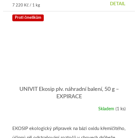
DETAIL
Měrná
7 220 Kč / 1 kg
cena:
Proti čmelíkům
UNIVIT Ekosip plv. náhradní balení, 50 g –⁠
⁠EXPIRACE
Skladem
(1 ks)
EKOSIP ekologický přípravek na bázi oxidu křemičitého,
účinný při odstraňování roztočů v chovech drůbeže,