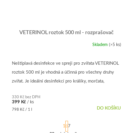
VETERINOL roztok 500 ml - rozprašovač
Skladem
(>5 ks)
Průměrné
hodnocení
produktu
je
Neštiplavá desinfekce ve spreji pro zvířata VETERINOL
5,0
roztok 500 ml je vhodná a účinná pro všechny druhy
z
5
zvířat. Je ideální desinfekcí pro králíky, morčata,
hvězdiček.
osmáky,...
330 Kč bez DPH
399 Kč
/ ks
DO KOŠÍKU
Měrná
798 Kč / 1 l
cena:
S
1
7
t