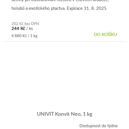
holubů a exotického ptactva. Expirace 31. 8. 2025
202 Kč bez DPH
244 Kč
/ ks
DO KOŠÍKU
Měrná
4 880 Kč / 1 kg
cena:
UNIVIT Konvit Neo, 1 kg
Dostupnost do týdne