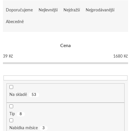
Ř
a
Doporučujeme
Nejlevnější
Nejdražší
Nejprodávanější
z
e
Abecedně
n
í
p
Cena
r
o
39
Kč
1680
Kč
d
u
k
t
ů
Na skladě
53
Tip
8
Nabídka měsíce
3