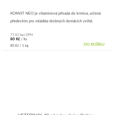
KONVIT NEO je vitamínová přísada do krmiva, určená
především pro mláďata drobných domácích zvířat.
71 Kč bez DPH
80 Kč
/ ks
DO KOŠÍKU
Měrná
80 Kč / 1 kg
cena: