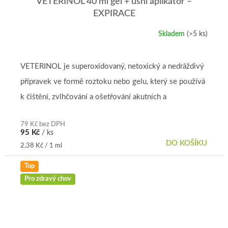
VETERINOL 40 ml gel + ušní aplikátor –⁠⁠⁠⁠⁠⁠
EXPIRACE
Skladem
(>5 ks)
VETERINOL je superoxidovaný, netoxický a nedráždivý
přípravek ve formě roztoku nebo gelu, který se používá
k čištění, zvlhčování a ošetřování akutních a
chronických ran,...
79 Kč bez DPH
95 Kč
/ ks
DO KOŠÍKU
Měrná
2,38 Kč / 1 ml
cena:
Top
Pro zdravý chov