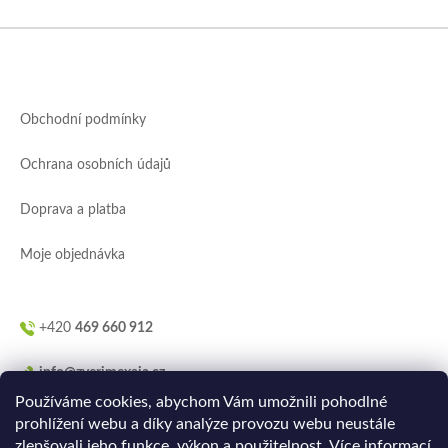
Z
á
p
a
Obchodní podmínky
t
í
Ochrana osobních údajů
Doprava a platba
Moje objednávka
+420
469 660 912
info@zverimexaja.cz
Používáme cookies, abychom Vám umožnili pohodlné
prohlížení webu a díky analýze provozu webu neustále
zlepšovali jeho funkce, výkon a použitelnost.
Více informací