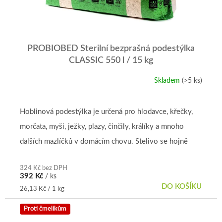
PROBIOBED Sterilní bezprašná podestýlka
CLASSIC 550 l / 15 kg
Skladem
(>5 ks)
Průměrné
hodnocení
produktu
je
Hoblinová podestýlka je určená pro hlodavce, křečky,
4,9
morčata, myši, ježky, plazy, činčily, králíky a mnoho
z
5
dalších mazlíčků v domácím chovu. Stelivo se hojně
hvězdiček.
využívá také ve...
324 Kč bez DPH
392 Kč
/ ks
DO KOŠÍKU
Měrná
26,13 Kč / 1 kg
cena:
Proti čmelíkům