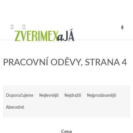
Přejít
na
obsah
NÁKUP
KOŠÍK
PRACOVNÍ ODĚVY
, STRANA 4
Ř
a
Doporučujeme
Nejlevnější
Nejdražší
Nejprodávanější
z
e
Abecedně
n
í
p
Cena