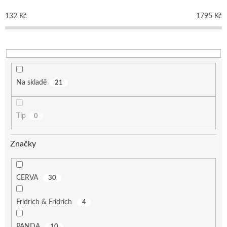
r
o
132
Kč
1795
Kč
d
u
k
t
ů
Na skladě
21
Tip
0
Značky
CERVA
30
Fridrich & Fridrich
4
PANDA
10