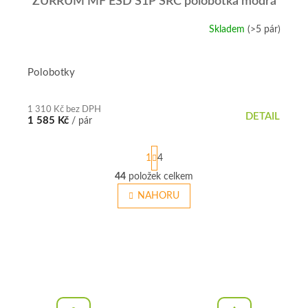
ZURRUM MF ESD S1P SRC polobotka modrá
Skladem
(>5 pár)
Polobotky
1 310 Kč bez DPH
DETAIL
1 585 Kč
/ pár
S
1
4
t
r
44
položek celkem
O
á
v
NAHORU
n
l
k
á
o
v
d
á
a
n
c
í
í
p
r