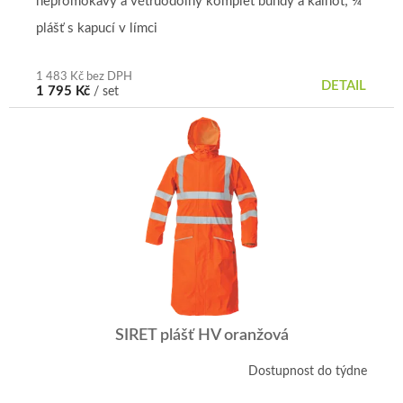
nepromokavý a větruodolný komplet bundy a kalhot; ¾
plášť s kapucí v límci
1 483 Kč bez DPH
DETAIL
1 795 Kč
/ set
SIRET plášť HV oranžová
Dostupnost do týdne