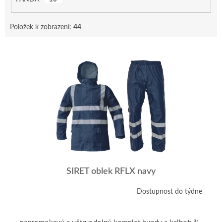
Položek k zobrazení:
44
V
ý
p
i
s
p
r
o
d
u
k
t
SIRET oblek RFLX navy
ů
Dostupnost do týdne