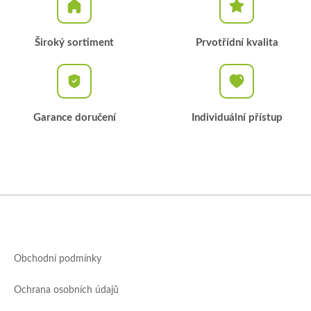
v
k
y
Široký sortiment
Prvotřídní kvalita
v
ý
p
i
s
u
Garance doručení
Individuální přístup
Z
á
p
a
Obchodní podmínky
t
í
Ochrana osobních údajů