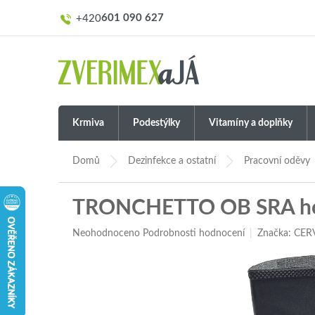
Přejít
601 090 627
na
obsah
Krmiva
Podestýlky
Vitamíny a doplňky
Domů
Dezinfekce a ostatní
Pracovní oděvy
TRONCHETTO OB SRA hol
Průměrné
Neohodnoceno
Podrobnosti hodnocení
Značka:
CER
hodnocení
produktu
je
0,0
z
5