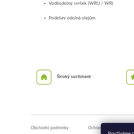
Voděodolný svršek (WRU / WR)
Podešev odolná olejům
Široký sortiment
Z
á
Obchodní podmínky
Ochrana osobních údajů
p
Používáme c