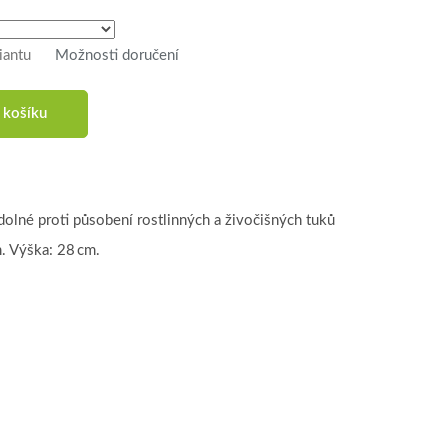
iantu
Možnosti doručení
 košíku
dolné proti působení rostlinných a živočišných tuků
. Výška: 28 cm.