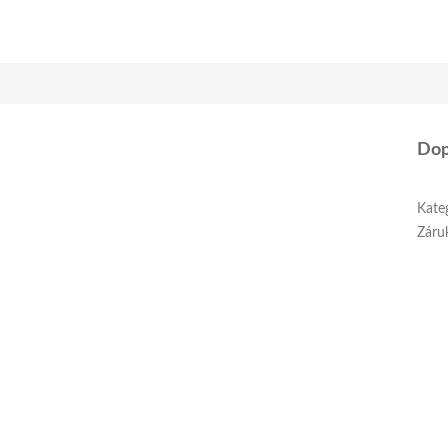
Dop
Kate
Záru