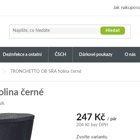
Jak nakupova
Hledat
Dezinfekce a ostatní
ČSCH
Dárkové poukazy
O nás
TRONCHETTO OB SRA holina černé
ina černé
VA
247 Kč
/ pár
204 Kč bez DPH
Měrná
Zvolte variantu
cena: