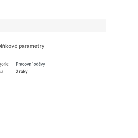
lňkové parametry
gorie
:
Pracovní oděvy
ka
:
2 roky