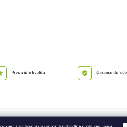
Prvotřídní kvalita
Garance doruče
Doprava a platba
Moje objednávka
ookies, abychom Vám umožnili pohodlné prohlížení webu