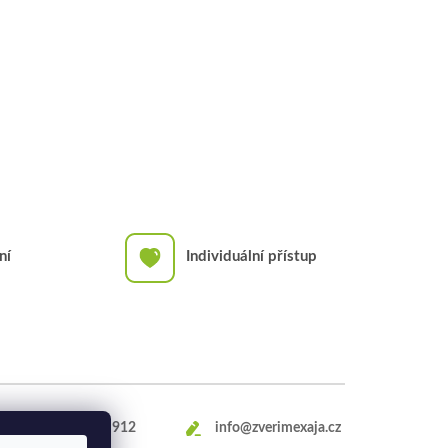
ní
Individuální přístup
+420
469 660 912
info@zverimexaja.cz