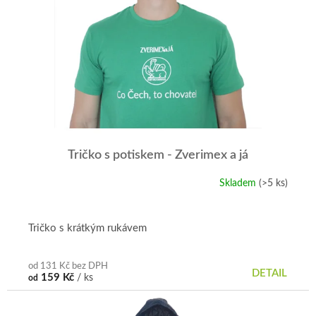
r
p
o
i
d
s
u
p
k
r
t
o
ů
d
u
k
t
Tričko s potiskem - Zverimex a já
ů
Skladem
(>5 ks)
Průměrné
hodnocení
produktu
je
Tričko s krátkým rukávem
5,0
z
5
od 131 Kč bez DPH
DETAIL
159 Kč
/ ks
od
hvězdiček.