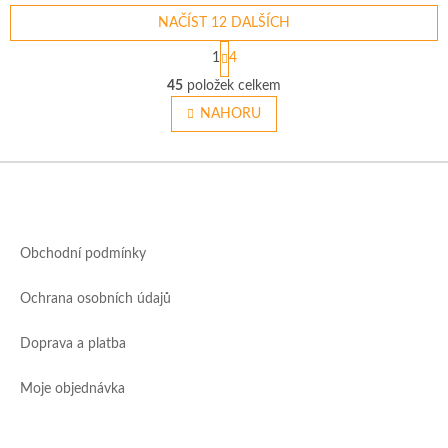
NAČÍST 12 DALŠÍCH
S
1
4
t
O
r
45
položek celkem
v
á
l
NAHORU
n
á
k
o
d
v
Z
a
á
c
á
n
í
p
í
p
a
r
Obchodní podmínky
t
v
í
k
Ochrana osobních údajů
y
v
ý
Doprava a platba
p
i
Moje objednávka
s
u