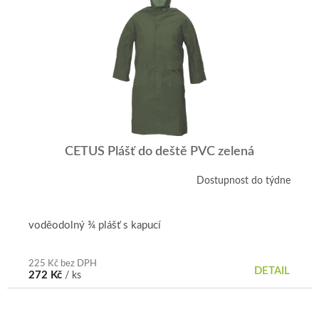
CETUS Plášť do deště PVC zelená
Dostupnost do týdne
voděodolný ¾ plášť s kapucí
225 Kč bez DPH
DETAIL
272 Kč
/ ks