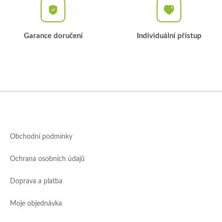
Garance doručení
Individuální přístup
Z
á
p
a
Obchodní podmínky
t
í
Ochrana osobních údajů
Doprava a platba
Moje objednávka