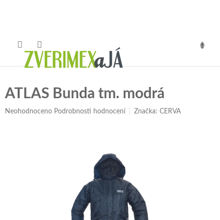
Přejít
na
obsah
NÁKUP
KOŠÍK
ATLAS Bunda tm. modrá
Průměrné
Neohodnoceno
Podrobnosti hodnocení
Značka:
CERVA
hodnocení
produktu
je
0,0
z
5
hvězdiček.