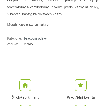
odepínatelnou kapucí; materiál s podlepenými švy je
voděodolný a větruodolný; 2 velké přední kapsy na druky,
2 náprsní kapsy; na rukávech vnitřní.
Doplňkové parametry
Kategorie
:
Pracovní oděvy
Záruka
:
2 roky
Široký sortiment
Prvotřídní kvalita