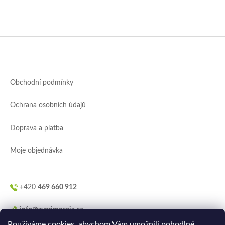
Z
á
p
a
Obchodní podmínky
t
í
Ochrana osobních údajů
Doprava a platba
Moje objednávka
+420
469 660 912
info@zverimexaja.cz
Používáme cookies, abychom Vám umožnili pohodlné