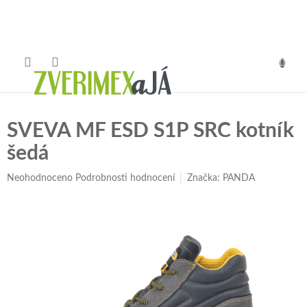
Přejít
na
obsah
NÁKUP
KOŠÍK
SVEVA MF ESD S1P SRC kotník
šedá
Průměrné
Neohodnoceno
Podrobnosti hodnocení
Značka:
PANDA
hodnocení
produktu
je
0,0
z
5
hvězdiček.