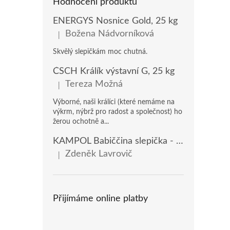
Hodnocení produktů
ENERGYS Nosnice Gold, 25 kg
Božena Nádvorníková
|
Hodnocení produktu je 5 z 5 hvězdiček.
Skvělý slepičkám moc chutná.
ČSCH Králík výstavní G, 25 kg
Tereza Možná
|
Hodnocení produktu je 5 z 5 hvězdiček.
Výborné, naši králíci (které nemáme na
výkrm, nýbrž pro radost a společnost) ho
žerou ochotně a...
KAMPOL Babiččina slepička - domácí nosnice(KB), 20 kg
Zdeněk Lavrovič
|
Hodnocení produktu je 5 z 5 hvězdiček.
Přijímáme online platby