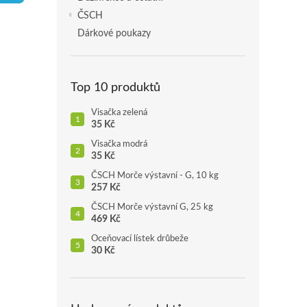
p
ČSCH
a
Dárkové poukazy
n
e
l
Top 10 produktů
Visačka zelená
35 Kč
Visačka modrá
35 Kč
ČSCH Morče výstavní - G, 10 kg
257 Kč
ČSCH Morče výstavní G, 25 kg
469 Kč
Oceňovací lístek drůbeže
30 Kč