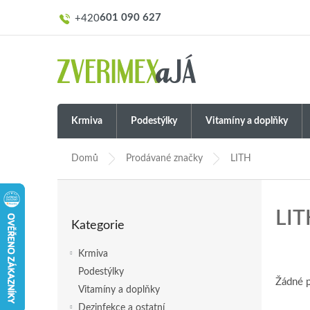
Přejít
601 090 627
na
obsah
Krmiva
Podestýlky
Vitamíny a doplňky
Domů
Prodávané značky
LITH
P
o
Přeskočit
LIT
s
Kategorie
kategorie
t
r
Krmiva
a
Podestýlky
n
Žádné 
Vitamíny a doplňky
n
í
Dezinfekce a ostatní