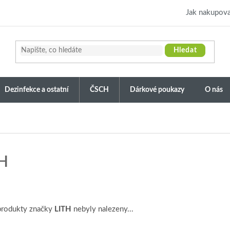
Jak nakupova
Hledat
Dezinfekce a ostatní
ČSCH
Dárkové poukazy
O nás
H
produkty značky
LITH
nebyly nalezeny...