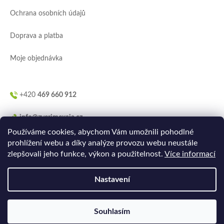
í
Ochrana osobních údajů
Doprava a platba
Moje objednávka
+420
469 660 912
info@zverimexaja.cz
Používáme cookies, abychom Vám umožnili pohodlné
prohlížení webu a díky analýze provozu webu neustále
zlepšovali jeho funkce, výkon a použitelnost.
Více informací
Nastavení
Vytvořilo
Ler.studio
na
Shoptetu
Souhlasím
Copyright 2026
ZVERIMEXaJÁ
. Všechna práva vyhrazena.