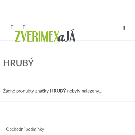
Přejít
na
obsah
NÁKUP
KOŠÍK
HRUBÝ
Žádné produkty značky
HRUBÝ
nebyly nalezeny...
Z
á
p
a
Obchodní podmínky
t